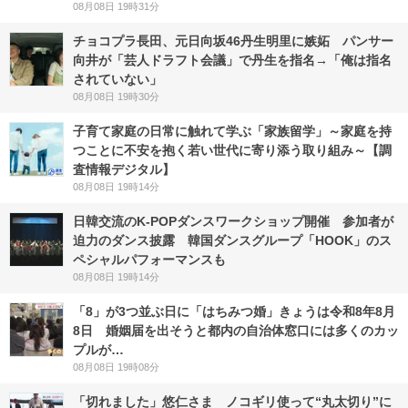
08月08日 19時31分
チョコプラ長田、元日向坂46丹生明里に嫉妬 パンサー
向井が「芸人ドラフト会議」で丹生を指名→「俺は指名
されていない」
08月08日 19時30分
子育て家庭の日常に触れて学ぶ「家族留学」～家庭を持
つことに不安を抱く若い世代に寄り添う取り組み～【調
査情報デジタル】
08月08日 19時14分
日韓交流のK-POPダンスワークショップ開催 参加者が
迫力のダンス披露 韓国ダンスグループ「HOOK」のス
ペシャルパフォーマンスも
08月08日 19時14分
「8」が3つ並ぶ日に「はちみつ婚」きょうは令和8年8月
8日 婚姻届を出そうと都内の自治体窓口には多くのカッ
プルが…
08月08日 19時08分
「切れました」悠仁さま ノコギリ使って“丸太切り”に