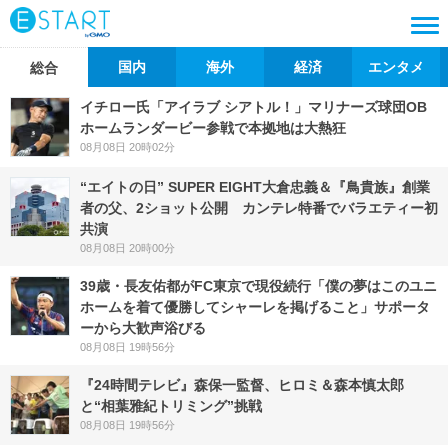
国内
海外
経済
エンタメ
総合
イチロー氏「アイラブ シアトル！」マリナーズ球団OB
ホームランダービー参戦で本拠地は大熱狂
08月08日 20時02分
“エイトの日” SUPER EIGHT大倉忠義＆『鳥貴族』創業
者の父、2ショット公開 カンテレ特番でバラエティー初
共演
08月08日 20時00分
39歳・長友佑都がFC東京で現役続行「僕の夢はこのユニ
ホームを着て優勝してシャーレを掲げること」サポータ
ーから大歓声浴びる
08月08日 19時56分
『24時間テレビ』森保一監督、ヒロミ＆森本慎太郎
と“相葉雅紀トリミング”挑戦
08月08日 19時56分