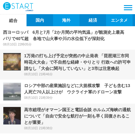
国内
海外
経済
エンタメ
総合
西ヨーロッパ 6月と7月「2か月間の平均気温」が観測史上最高
パリで40℃超 各地で山火事や川の水位低下が深刻化
08月10日 22時05分
1万発の打ち上げ予定が突然の中止発表 「琵琶湖三市同
時花火大会」で不自然な経緯・やりとり 行政への許可申
請なし「大会に関与していない」と3市は注意喚起
08月10日 21時46分
ロシア中部の産業施設などに大規模攻撃 子ども含む13
人死亡70人以上けが ウクライナ軍のドローン攻撃
08月10日 21時39分
高市総理がオマーン国王と電話会談 ホルムズ海峡の通航
について「自由で安全な航行が一刻も早く回復されるこ
とが重要」
08月10日 21時38分