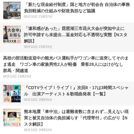
「新たな現金給付制度」国と地方が初会合 自治体の事務
負担軽減の仕組みや財政負担など協議
08月10日 21時37分
「違和感があった」琵琶湖三市花火大会が突如中止に
許可申請すら未提出…返金対応も不透明な実態【Nスタ
解説】
08月10日 21時33分
高校の部活動送迎中の観光バス運転手がワゴン車に追突してそのま
ま逃走 ワゴン車の家族男性2人が軽傷 乗客28人にはけがなし
群馬・関越道
08月10日 21時23分
『CDTVライブ！ライブ！』次回8・17は3時間スペシャ
ル 出演アーティスト＆歌唱曲発表【一覧】
08月10日 20時55分
熊本地震「車中泊」は避難者数に含まれず…見えない現
実と被災自治体の負担減らす「代理寄付」の広がり【N
スタ解説】
08月10日 20時52分