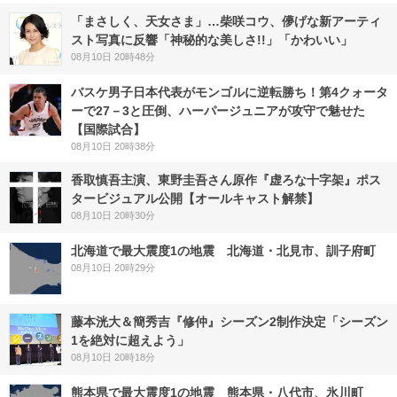
「まさしく、天女さま」…柴咲コウ、儚げな新アーティ
スト写真に反響「神秘的な美しさ!!」「かわいい」
08月10日 20時48分
バスケ男子日本代表がモンゴルに逆転勝ち！第4クォータ
ーで27－3と圧倒、ハーパージュニアが攻守で魅せた
【国際試合】
08月10日 20時38分
香取慎吾主演、東野圭吾さん原作『虚ろな十字架』ポス
タービジュアル公開【オールキャスト解禁】
08月10日 20時30分
北海道で最大震度1の地震 北海道・北見市、訓子府町
08月10日 20時29分
藤本洸大＆簡秀吉『修仲』シーズン2制作決定「シーズン
1を絶対に超えよう」
08月10日 20時18分
熊本県で最大震度1の地震 熊本県・八代市、氷川町