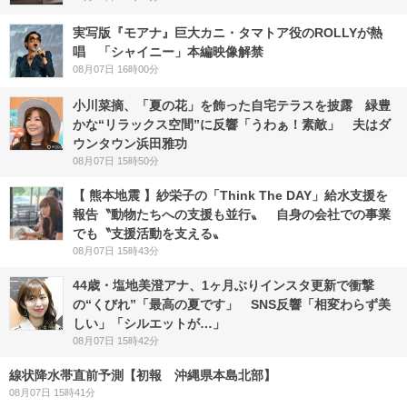
実写版『モアナ』巨大カニ・タマトア役のROLLYが熱
唱 「シャイニー」本編映像解禁
08月07日 16時00分
小川菜摘、「夏の花」を飾った自宅テラスを披露 緑豊
かな“リラックス空間”に反響「うわぁ！素敵」 夫はダ
ウンタウン浜田雅功
08月07日 15時50分
【 熊本地震 】紗栄子の「Think The DAY」給水支援を
報告〝動物たちへの支援も並行〟 自身の会社での事業
でも〝支援活動を支える〟
08月07日 15時43分
44歳・塩地美澄アナ、1ヶ月ぶりインスタ更新で衝撃
の“くびれ”「最高の夏です」 SNS反響「相変わらず美
しい」「シルエットが…」
08月07日 15時42分
線状降水帯直前予測【初報 沖縄県本島北部】
08月07日 15時41分