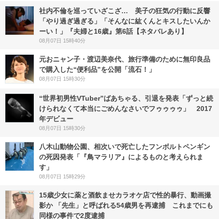
社内不倫を巡っていざこざ… 美子の狂気の行動に反響
「やり過ぎ過ぎる」「そんなに紘くんとキスしたいんか
ーい！」『夫婦と16歳』第6話【ネタバレあり】
08月07日 15時40分
元おニャン子・渡辺美奈代、旅行準備のために無印良品
で購入した“便利品”を公開「流石！」
08月07日 15時30分
“世界初男性VTuber”ばあちゃる、引退を発表「ずっと続
けられなくて本当にごめんなさいでフゥゥゥゥ」 2017
年デビュー
08月07日 15時30分
八木山動物公園、相次いで死亡したフンボルトペンギン
の死因発表「『鳥マラリア』によるものと考えられま
す」
08月07日 15時29分
15歳少女に薬と酒飲ませカラオケ店で性的暴行、動画撮
影か 「先生」と呼ばれる54歳男を再逮捕 これまでにも
同様の事件で2度逮捕