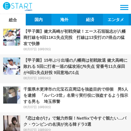
国内
海外
経済
エンタメ
総合
【甲子園】健大高崎が初戦突破！エース石垣聡志が八幡
商打線を9回11K1失点完投 打線は13安打の7得点の猛
攻で快勝
08月07日 16時09分
【甲子園】15年ぶり出場の八幡商は初戦敗退 健大高崎に
敗れる 5回に打者一巡の猛攻浴び6失点 背番号11久保田
が4回1失点好投 9回意地の1点
08月07日 16時04分
千葉県木更津市の元宝石店周辺を強盗目的で徘徊 男5人
を逮捕 「ルパン3世」名乗り実行役に強盗するよう指示
する男も 埼玉県警
08月07日 16時00分
『恋は命がけ』で魅力炸裂！Netflixで今すぐ観たい…パ
ク・ウンビンの名演が光る韓ドラ3選
08月07日 16時00分