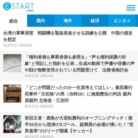
国内
海外
経済
エンタメ
総合
台湾の軍事演習 戦闘機を緊急発進させる訓練を公開 中国の侵攻
を想定
08月07日 23時34分
「権利者側も事業者側も参照を」“声も権利保護の対
象”と明記した指針を公表…生成AI動画で声優や俳優の声
や顔が無断使用されている問題受けて 法務省検討会
08月07日 23時24分
「どこが問題だったのか一生涯考えてほしい」集団暴行
死事件 “主犯格”の男（当時18）に無期懲役の判決 裁判
員裁判 北海道・江別市
08月07日 23時20分
前回王者・鹿島が大逆転勝利のオープニングマッチ！後
半36分から怒涛の3ゴール、超満員の会場が沸いた！“世
界基準”のJリーグ開幕【サッカー】
08月07日 23時03分