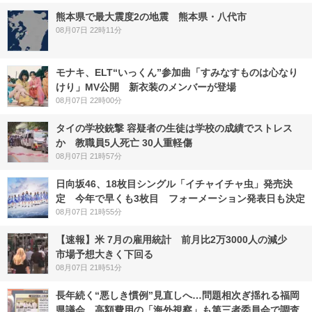
熊本県で最大震度2の地震 熊本県・八代市
08月07日 22時11分
モナキ、ELT“いっくん”参加曲「すみなすものは心なり
けり」MV公開 新衣装のメンバーが登場
08月07日 22時00分
タイの学校銃撃 容疑者の生徒は学校の成績でストレス
か 教職員5人死亡 30人重軽傷
08月07日 21時57分
日向坂46、18枚目シングル「イチャイチャ虫」発売決
定 今年で早くも3枚目 フォーメーション発表日も決定
08月07日 21時55分
【速報】米 7月の雇用統計 前月比2万3000人の減少
市場予想大きく下回る
08月07日 21時51分
長年続く“悪しき慣例”見直しへ…問題相次ぎ揺れる福岡
県議会 高額費用の「海外視察」も第三者委員会で調査