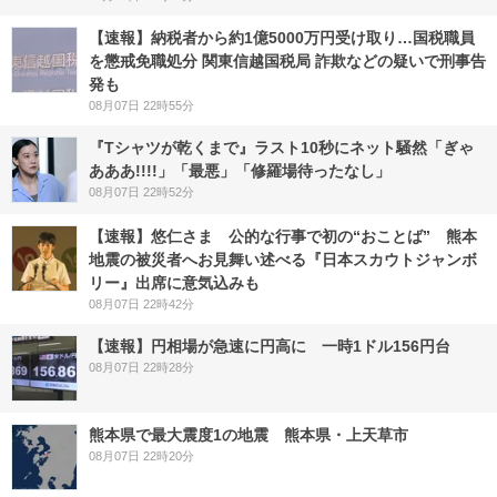
【速報】納税者から約1億5000万円受け取り…国税職員
を懲戒免職処分 関東信越国税局 詐欺などの疑いで刑事告
発も
08月07日 22時55分
『Tシャツが乾くまで』ラスト10秒にネット騒然「ぎゃ
あああ!!!!」「最悪」「修羅場待ったなし」
08月07日 22時52分
【速報】悠仁さま 公的な行事で初の“おことば” 熊本
地震の被災者へお見舞い述べる『日本スカウトジャンボ
リー』出席に意気込みも
08月07日 22時42分
【速報】円相場が急速に円高に 一時1ドル156円台
08月07日 22時28分
熊本県で最大震度1の地震 熊本県・上天草市
08月07日 22時20分