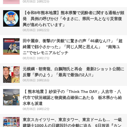
08月06日 16時22分
【令和8年熊本地震】熊本県警で泥酔者に関する通報が頻
発 異例の呼びかけ「今まさに、県民一丸となり災害復
興が進められています」
08月06日 16時22分
田中麗奈、衝撃の“美貌”に驚きの声「46歳なん!?」「超
綺麗で顔小さかった」「同じ人間と思えん」 “南海ユ
ニ”でセレモニアルピッチ
08月06日 16時17分
元横綱・朝青龍、白鵬翔氏と再会 最新2ショット公開に
反響「夢のよう」「最高で最強の2人!!」
08月06日 16時16分
【 熊本地震 】紗栄子の「Think The DAY」人吉市・八
代市で状況確認と物資拠点確保にあたる 栃木県から給
水車も派遣
08月06日 16時12分
東京スカイツリー、東京タワー、東京ドームも… 一級
建築士1000人の日建設計の全貌に迫る 6日放送『カン