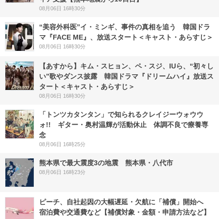
08月06日 16時30分
“美容外科医”イ・ミンギ、事件の真相を追う 韓国ドラ
マ『FACE ME』、放送スタート＜キャスト・あらすじ＞
08月06日 16時30分
【あすから】キム・スヒョン、ペ・スジ、IUら、“初々し
い”歌やダンス披露 韓国ドラマ『ドリームハイ』放送ス
タート＜キャスト・あらすじ＞
08月06日 16時30分
「トンツカタンタン」で知られるクレイジーウォウウ
ォ!! ギター・奥村温輝が活動休止 体調不良で療養専
念
08月06日 16時25分
熊本県で最大震度3の地震 熊本県・八代市
08月06日 16時23分
ピーチ、自社起因の大幅遅延・欠航に「補償」開始へ
宿泊費や交通費など【補償対象・金額・申請方法など】