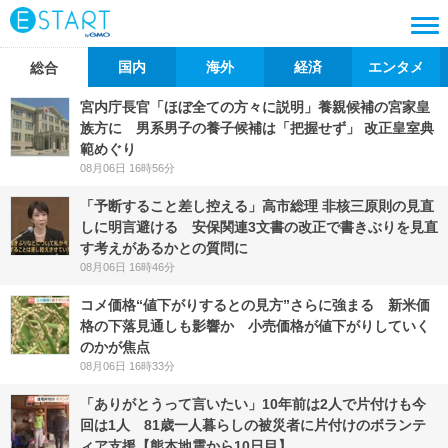
国内
海外
経済
エンタメ
総合
宮内庁長官「ほぼ全ての方々に説明」養親候補の宮家皇
族方に 男系男子の養子候補は「把握せず」 改正皇室典
範めぐり
08月06日 16時56分
「予断すること差し控える」高市総理 非核三原則の見直
しに明言避ける 安保関連3文書の改正で書きぶりを見直
す考えがあるかとの質問に
08月06日 16時46分
コメ価格“値下がりするとの見方”さらに強まる 新米価
格の下落見通しも影響か 小売価格が値下がりしていく
のかが焦点
08月06日 16時33分
「ありがとうって言いたい」10年前は2人で片付けも今
回は1人 81歳一人暮らしの被災者に片付けのボランテ
ィア支援【熊本地震から10日目】