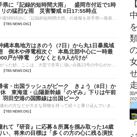
手県に「記録的短時間大雨」 盛岡市付近で1時
ミリの猛烈な雨 災害警戒 8日17:55時点
気象庁は、8日午後5時55分に「記録的短時間大雨」の速報を岩手県へ発表しました。午後5時40分までの1時間に、盛岡市付近で約１００ミリの猛烈な雨が降ったことが、気象庁の雨量計観測、もしくは気象レーダー解…
07 【TBS NEWS DIG】
 沖縄本島地方はきのう（7日）から丸1日暴風域
態 倒木や停電相次ぐ 本島北部中心に一時最
000戸が停電 少なくとも9人がけが
あたり一面に広がった砂。ここは、大型で非常に強い台風13号の中心がかなり近づいた沖縄本島北部の海岸沿いの県道です。記者「東村平良です。強風により砂が道路まで飛ばされていて、あたり一面、砂が2センチほど積…
05 【TBS NEWS DIG】
帰省・出国ラッシュがピーク きょう（8日）か
連休 東海道・山陽新幹線「のぞみ」下りは午前
国
 羽田空港の国際線は出国ピーク
202
記者「お子さん連れの方などが大きな荷物を持って続々と乗り込んでいきます」きょうから最長で9連休となるお盆休み。帰省ラッシュが早くもピークを迎えています。「福岡のじいじ、ばあばに会いに行きます。水族館が一…
03 【TBS NEWS DIG】
憧れて『研音』に応募＆所属を掴み取った14歳
りい、将来の目標は「多くの方の心に残る演技