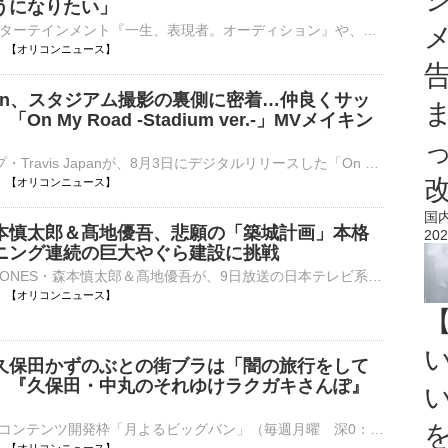
うになりたい」
ワタナベエンターテインメント『一生、表現者。オーディション』や、「アミューズクリエイティブスタジオ」「賢プロダクション」「キングレコード」3社による『2026声優アーティスト育成プログラム・セレクション⋯
18:00 【オリコンニュース】
 Japan、スタジアム撮影の裏側に密着…仲良くサッ
n My Road -Stadium ver.-」MVメイキン
7人組グループ・Travis Japanが、8月3日にデジタルリリースした「On My Road -Stadium ver.-」のMusic Videoメイキング映像を、本日YouTubeにて公開した。 【動画】Travis Japan「On My Road -Stadium ver.-」MV⋯
18:00 【オリコンニュース】
国
本慎太郎＆髙地優吾、悲願の「築城計画」本格
202
ニング連続の巨大やぐら建設に挑戦
城島茂、SixTONES・森本慎太郎＆髙地優吾が、9日放送の日本テレビ系バラエティー『ザ！鉄腕！DASH!!』（毎週日曜 後7：00）に登場。「『DASH』30年の到達点へ！令和の日本に、新たな城を建てる！」と題し、新たな⋯
18:00 【オリコンニュース】
久保田かずのぶとの街ブラは「闇の旅行をして
 『久保田・中丸のそれゆけラクガキさんぽ』
ABCテレビのコンテンツ開発枠「月よるビッグバン」（毎週月曜 深0：00）の第9弾として、新番組『久保田・中丸のそれゆけラクガキさんぽ』（17日スタート 全4回※関西ローカル※高校野球開催期間中は時間を変更して⋯