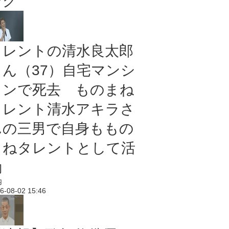
ング
タレントの清水良太郎
さん（37）自宅マンシ
ョンで死去 ものまね
タレント清水アキラさ
んの三男で自身ももの
まねタレントとして活
動
内
6-08-02 15:46