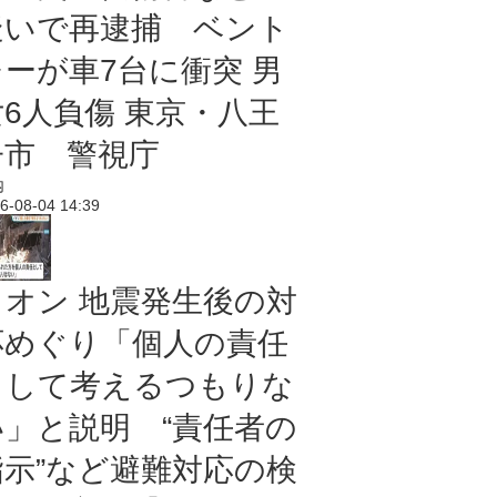
疑いで再逮捕 ベント
レーが車7台に衝突 男
女6人負傷 東京・八王
子市 警視庁
内
6-08-04 14:39
イオン 地震発生後の対
応めぐり「個人の責任
として考えるつもりな
い」と説明 “責任者の
指示”など避難対応の検