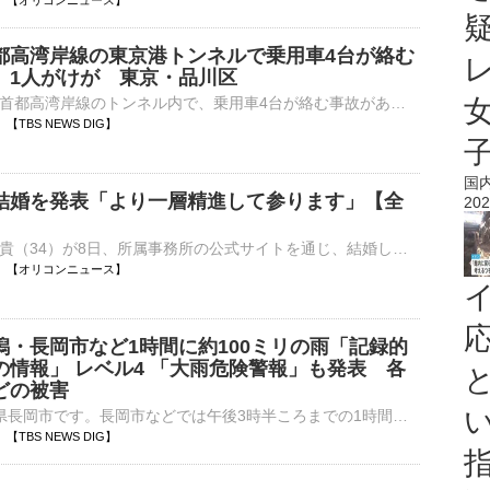
18:00 【オリコンニュース】
都高湾岸線の東京港トンネルで乗用車4台が絡む
 1人がけが 東京・品川区
東京・品川区の首都高湾岸線のトンネル内で、乗用車4台が絡む事故があり、1人がけがをしました。4台の乗用車が破損し、一番後ろの車はエアバッグが飛び出ています。警視庁によりますと、きょう午後3時前、品川区東…
58 【TBS NEWS DIG】
国
結婚を発表「より一層精進して参ります」【全
202
俳優の戸塚純貴（34）が8日、所属事務所の公式サイトを通じ、結婚したことを発表した。 【動画】「戸塚さんと言えばおはぎ」スタッフから“おはぎ”でサプライズの誕生日祝いを受ける戸塚純貴 戸塚は「戸塚純貴⋯
17:53 【オリコンニュース】
潟・長岡市など1時間に約100ミリの雨「記録的
の情報」 レベル4 「大雨危険警報」も発表 各
どの被害
午後4時の新潟県長岡市です。長岡市などでは午後3時半ころまでの1時間におよそ100ミリの雨が降ったとみられ、「記録的短時間大雨の情報」が発表されました。新潟県は午後から大気の状態が不安定となり、中越地方…
48 【TBS NEWS DIG】