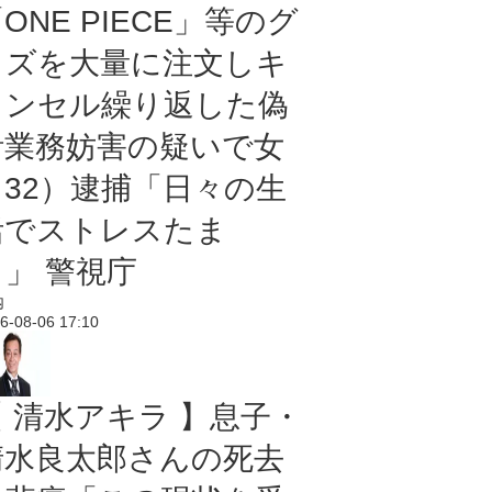
ONE PIECE」等のグ
ッズを大量に注文しキ
ャンセル繰り返した偽
計業務妨害の疑いで女
（32）逮捕「日々の生
活でストレスたま
り」 警視庁
内
6-08-06 17:10
【 清水アキラ 】息子・
清水良太郎さんの死去