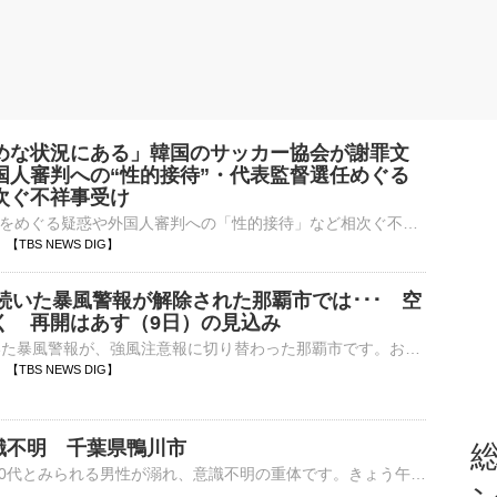
めな状況にある」韓国のサッカー協会が謝罪文
国人審判への“性的接待”・代表監督選任めぐる
次ぐ不祥事受け
代表監督の選任をめぐる疑惑や外国人審判への「性的接待」など相次ぐ不祥事を受け、韓国サッカー協会がきょう、公式ホームページに謝罪文を公表しました。大韓サッカー協会をめぐっては、不透明な代表監督の選任疑惑な…
18 【TBS NEWS DIG】
上続いた暴風警報が解除された那覇市では･･･ 空
く 再開はあす（9日）の見込み
30時間近く続いた暴風警報が、強風注意報に切り替わった那覇市です。おとといから欠航が続く那覇空港には予約の変更に訪れた旅行客がいましたが、空の便の再開はあすになるとみられています。鹿児島から「欠航で便を…
17 【TBS NEWS DIG】
識不明 千葉県鴨川市
総
きょう午後、千葉県鴨川市の海水浴場で、60代とみられる男性が溺れ、意識不明の重体です。きょう午後1時前、鴨川市内浦の内浦海水浴場で、「溺れた男性を引き上げた」とライフセーバーから119番通報がありました…