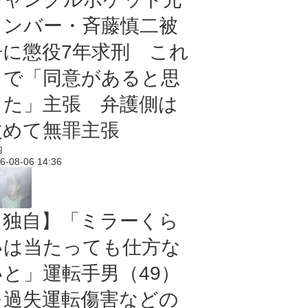
メンバー・斉藤慎二被
告に懲役7年求刑 これ
まで「同意があると思
った」主張 弁護側は
改めて無罪主張
内
6-08-06 14:36
【独自】「ミラーくら
いは当たっても仕方な
いと」運転手男（49）
を過失運転傷害などの