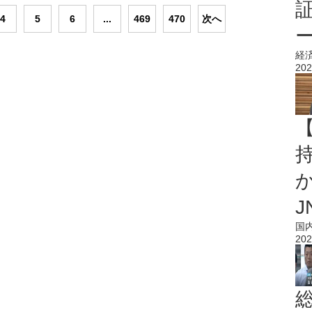
4
5
6
...
469
470
次へ
経
202
持
J
国
202