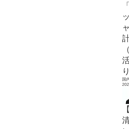
「
国
202