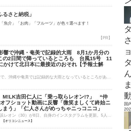
ふるさと納税」
「魚介」「お肉」「フルーツ」が色々選べます！
の影響で沖縄・奄美で記録的大雨 8月1か月分の
この2日間で降っているところも 台風15号 11
日にかけて北日本に最接近のおそれ【予報士解
台風13号の影響で、沖縄や奄美では記録的な大雨となっているところがあります。8月1か月分の平年の雨量がこの2日間で降っているところもあります。現在、雨のピークは過ぎていますが、この後も雨は降ったり止んだ…
M!LK吉田仁人に「乗っ取らレオン!?」 “仲
”オフショット動画に反響「微笑ましくて終始ニ
国
しまう」「仁人さんがめっちゃニっコニコ」
202
演歌歌手の新浜レオン（30）が8日、自身のインスタグラムを更新。5人組ダンスボーカルグループ・M!LKの吉田仁人（26）との仲むつまじいオフショット動画を披露した。 【動画】「仁人さんがめっちゃニっコニコ」吉⋯
18:07 【オリコンニュース】