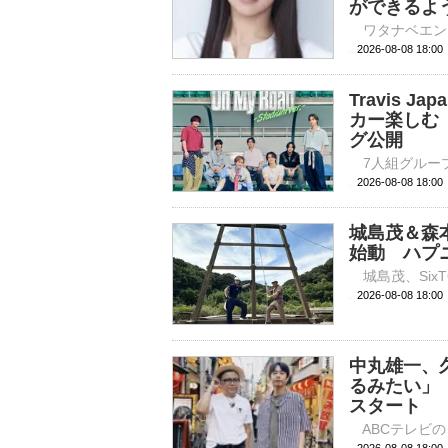
ができるよ
2026-08-08 
Travis
カー楽しむ 「O
グ公開
2026-08-08 
城島茂＆森
始動 ハプ
2026-08-08 
中丸雄一、
るみたい」
スタート