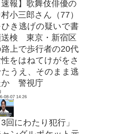
【速報】歌舞伎俳優の
中村小三郎さん（77）
をひき逃げの疑いで書
類送検 東京・新宿区
の路上で歩行者の20代
女性をはねてけがをさ
せたうえ、そのまま逃
走か 警視庁
内
6-08-07 14:26
「3回にわたり犯行」
ジャングルポケット元