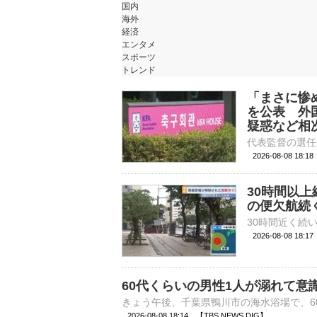
国内
海外
経済
エンタメ
スポーツ
トレンド
「まさに惨
を公表 外
疑惑など相
2026-08-08 18:
30時間以
の便欠航続
2026-08-08 18:
60代くらいの男性1人が溺れて意
2026-08-08 18:14 【TBS NEWS DIG】