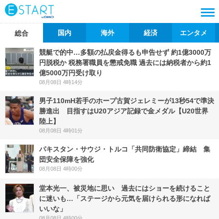
国内
海外
経済
エンタメ
総合
競艇で的中…多額の払戻金得るも申告せず 約1億3000万
円脱税か 税務署職員を懲戒免職 過去には納税者から約1
億5000万円受け取り
08月08日 4時14分
男子110mH若手のホープ古賀ジェレミーが13秒54で準決
勝進出 目指すはU20アジア記録で金メダル【U20世界
陸上】
08月08日 4時01分
パキスタン・サウジ・トルコ「共同防衛協定」締結 集
団安全保障を強化
08月08日 4時00分
堂本光一、被災地に思い 過去にはショーを続けること
に迷いも…「ステージから元気を届けられる形になれば
いいな」
08月08日 4時00分