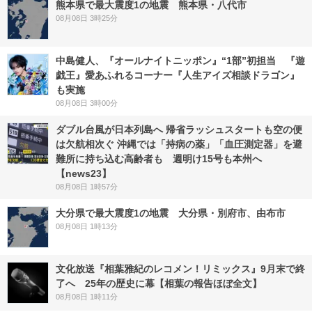
熊本県で最大震度1の地震 熊本県・八代市
08月08日 3時25分
中島健人、『オールナイトニッポン』“1部”初担当 『遊
戯王』愛あふれるコーナー『人生アイズ相談ドラゴン』
も実施
08月08日 3時00分
ダブル台風が日本列島へ 帰省ラッシュスタートも空の便
は欠航相次ぐ 沖縄では「持病の薬」「血圧測定器」を避
難所に持ち込む高齢者も 週明け15号も本州へ
【news23】
08月08日 1時57分
大分県で最大震度1の地震 大分県・別府市、由布市
08月08日 1時13分
文化放送『相葉雅紀のレコメン！リミックス』9月末で終
了へ 25年の歴史に幕【相葉の報告ほぼ全文】
08月08日 1時11分