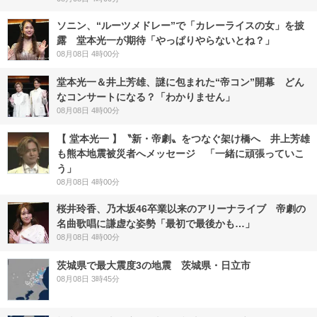
ソニン、“ルーツメドレー”で「カレーライスの女」を披
露 堂本光一が期待「やっぱりやらないとね？」
08月08日 4時00分
堂本光一＆井上芳雄、謎に包まれた“帝コン”開幕 どん
なコンサートになる？「わかりません」
08月08日 4時00分
【 堂本光一 】〝新・帝劇〟をつなぐ架け橋へ 井上芳雄
も熊本地震被災者へメッセージ 「一緒に頑張っていこ
う」
08月08日 4時00分
桜井玲香、乃木坂46卒業以来のアリーナライブ 帝劇の
名曲歌唱に謙虚な姿勢「最初で最後かも…」
08月08日 4時00分
茨城県で最大震度3の地震 茨城県・日立市
08月08日 3時45分