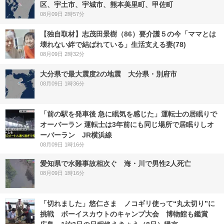
区、宇土市、宇城市、熊本美里町、甲佐町
08月09日 2時57分
【独自取材】志茂田景樹（86）要介護５の今「ママとは
壊れない絆で結ばれている」生活支える妻(78)
08月09日 2時32分
大分県で最大震度2の地震 大分県・別府市
08月09日 1時36分
「前の駅を発車後 急に眠気を感じた」運転士の居眠りで
オーバーラン 運転士は3年前にも同じ場所で居眠りしオ
ーバーラン JR横浜線
08月09日 1時16分
愛知県で水難事故相次ぐ 海・川で男性2人死亡
08月09日 1時16分
「切れました」悠仁さま ノコギリ使って“丸太切り”に
挑戦 ボーイスカウトのキャンプ大会 博物館も鑑賞