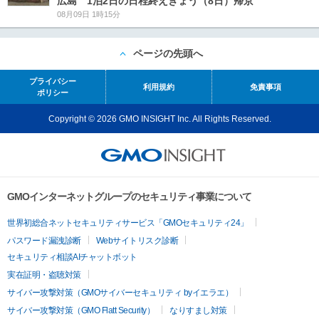
広島 1泊2日の日程終えきょう（8日）帰京
08月09日 1時15分
ページの先頭へ
プライバシー
利用規約
免責事項
ポリシー
Copyright © 2026 GMO INSIGHT Inc. All Rights Reserved.
GMOインターネットグループのセキュリティ事業について
世界初総合ネットセキュリティサービス「GMOセキュリティ24」
パスワード漏洩診断
Webサイトリスク診断
セキュリティ相談AIチャットボット
実在証明・盗聴対策
サイバー攻撃対策（GMOサイバーセキュリティ byイエラエ）
サイバー攻撃対策（GMO Flatt Security）
なりすまし対策