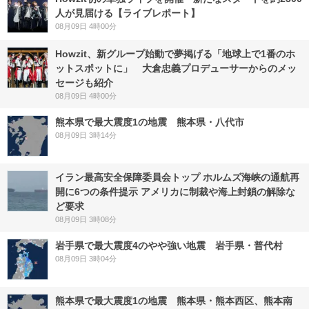
人が見届ける【ライブレポート】
08月09日 4時00分
Howzit、新グループ始動で夢掲げる「地球上で1番のホ
ットスポットに」 大倉忠義プロデューサーからのメッ
セージも紹介
08月09日 4時00分
熊本県で最大震度1の地震 熊本県・八代市
08月09日 3時14分
イラン最高安全保障委員会トップ ホルムズ海峡の通航再
開に6つの条件提示 アメリカに制裁や海上封鎖の解除な
ど要求
08月09日 3時08分
岩手県で最大震度4のやや強い地震 岩手県・普代村
08月09日 3時04分
熊本県で最大震度1の地震 熊本県・熊本西区、熊本南