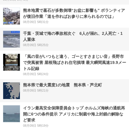
熊本地震で墓石が多数倒壊“お盆に影響も” ボランティア
が復旧作業「道を作ればお参りに来られるのでは」
08月09日 5時31分
千葉・茨城で海の事故相次ぐ 6人が溺れ、2人死亡・1
人重体
08月09日 5時25分
「風の音がいつもと違う、ゴーとすさまじい音」長野市
で突風被害 屋根飛ばされ住宅損壊 最大瞬間風速19.9メー
トル記録
08月09日 5時24分
熊本県で最大震度1の地震 熊本県・芦北町
08月09日 5時21分
イラン最高安全保障委員会トップ ホルムズ海峡の通航再
開に6つの条件提示 アメリカに制裁や海上封鎖の解除な
ど要求
08月09日 5時19分