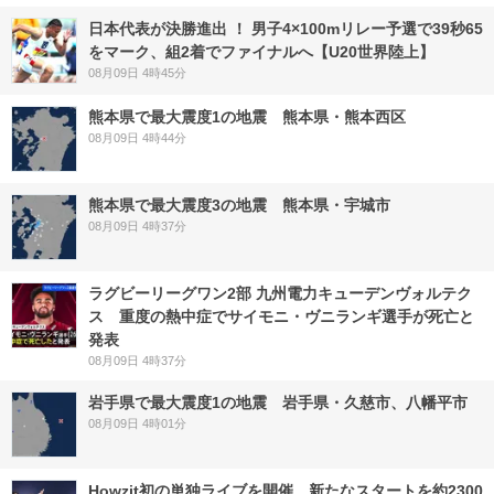
日本代表が決勝進出 ！ 男子4×100mリレー予選で39秒65
をマーク、組2着でファイナルへ【U20世界陸上】
08月09日 4時45分
熊本県で最大震度1の地震 熊本県・熊本西区
08月09日 4時44分
熊本県で最大震度3の地震 熊本県・宇城市
08月09日 4時37分
ラグビーリーグワン2部 九州電力キューデンヴォルテク
ス 重度の熱中症でサイモニ・ヴニランギ選手が死亡と
発表
08月09日 4時37分
岩手県で最大震度1の地震 岩手県・久慈市、八幡平市
08月09日 4時01分
Howzit初の単独ライブを開催 新たなスタートを約2300