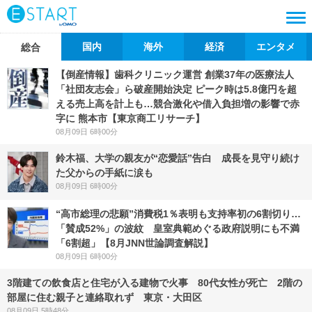
国内
海外
経済
エンタメ
総合
【倒産情報】歯科クリニック運営 創業37年の医療法人
「社団友志会」ら破産開始決定 ピーク時は5.8億円を超
える売上高を計上も…競合激化や借入負担増の影響で赤
字に 熊本市【東京商工リサーチ】
08月09日 6時00分
鈴木福、大学の親友が“恋愛話”告白 成長を見守り続け
た父からの手紙に涙も
08月09日 6時00分
“高市総理の悲願”消費税1％表明も支持率初の6割切り…
「賛成52%」の波紋 皇室典範めぐる政府説明にも不満
「6割超」【8月JNN世論調査解説】
08月09日 6時00分
3階建ての飲食店と住宅が入る建物で火事 80代女性が死亡 2階の
部屋に住む親子と連絡取れず 東京・大田区
08月09日 5時48分