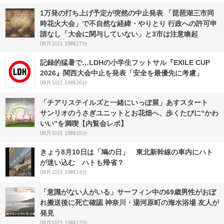
1万発の打ち上げ予定が突然の中止発表 「琵琶湖三市同
時花火大会」で不自然な経緯・やりとり 行政への許可申
請なし「大会に関与していない」と3市は注意喚起
08月10日 19時27分
記録的猛暑で…LDHの小学生フットサル『EXILE CUP
2026』関西大会中止を発表「安全を最優先に考慮」
08月10日 19時26分
「チアリステイルズと一緒にいっぽ展」あすスタート
サンリオのうさぎユニットとお花畑へ、歩くたびに“かわ
いい”を満喫【内覧会レポ】
08月10日 19時15分
きょう8月10日は「鳩の日」 東北新幹線の車内にハト
が迷い込む ハトも帰省？
08月10日 19時14分
「意識がない人がいる」サーフィン中の69歳男性がおぼ
れ搬送後に死亡確認 神奈川・湯河原町の海水浴場 友人が
発見
08月10日 19時12分