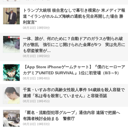
トランプ大統領 核合意なしで幕引き模索か 米メディア報
道 “イランがホルムズ海峡の通航を完全再開した場合 勝
利宣言”
08月10日 19時59分
一体、誰が、何のために？自動ドアのガラスが割られ破
片が散乱 強引にこじ開けられた金庫が5つ 実は先月に
も窃盗被害が…
08月10日 19時58分
【App Store iPhoneゲームチャート】『僕のヒーローア
カデミアUNITED SURVIVAL』1位に初登場（8/3～9）
08月10日 19時48分
千葉・いすみ市の高齢女性殺人事件 54歳娘を殺人容疑で
逮捕「私は母を殺害していません」と容疑否認
08月10日 19時45分
「匿名・流動型犯罪グループ」通信内容 遠隔で把握へ
有識者検討会始まる 警察庁
08月10日 19時33分