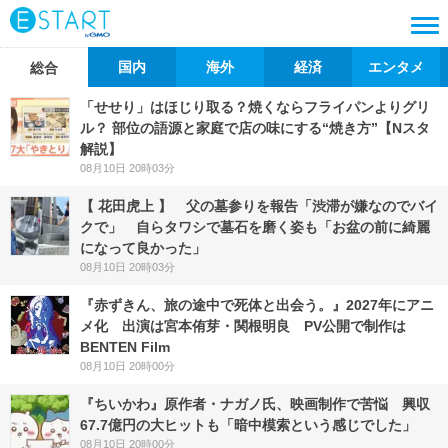
国内
海外
経済
エンタメ
総合
「せせり」はほじり取る？焼くならフライパンよりグリ
ル？ 部位の語源と家庭で店の味にする“焼き方”【Nスタ
解説】
08月10日 20時03分
【 花田虎上 】 父の墓参りを報告「渋滞が嫌なのでバイ
クで」 自らタワシで墓石を磨く姿も「お盆の前に綺麗
になって良かった」
08月10日 20時03分
『赤ずきん、旅の途中で死体と出会う。』2027年にアニ
メ化 出演は宮本侑芽・関根明良 PV公開で制作は
BENTEN Film
08月10日 20時00分
『ちいかわ』原作者・ナガノ氏、映画制作で苦悩 興収
67.7億円の大ヒットも「暗中模索という感じでした」
08月10日 20時00分