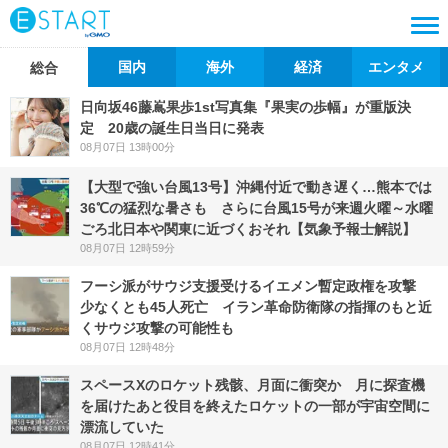
国内
海外
経済
エンタメ
総合
日向坂46藤嶌果歩1st写真集『果実の歩幅』が重版決
定 20歳の誕生日当日に発表
08月07日 13時00分
【大型で強い台風13号】沖縄付近で動き遅く…熊本では
36℃の猛烈な暑さも さらに台風15号が来週火曜～水曜
ごろ北日本や関東に近づくおそれ【気象予報士解説】
08月07日 12時59分
フーシ派がサウジ支援受けるイエメン暫定政権を攻撃
少なくとも45人死亡 イラン革命防衛隊の指揮のもと近
くサウジ攻撃の可能性も
08月07日 12時48分
スペースXのロケット残骸、月面に衝突か 月に探査機
を届けたあと役目を終えたロケットの一部が宇宙空間に
漂流していた
08月07日 12時41分