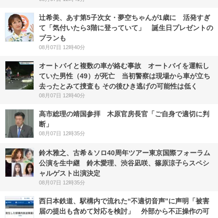
辻希美、あす第5子次女・夢空ちゃんが1歳に 活発すぎ
て「気付いたら3階に登っていて」 誕生日プレゼントの
プランも
08月07日 12時40分
オートバイと複数の車が絡む事故 オートバイを運転し
ていた男性（49）が死亡 当初警察は現場から車が立ち
去ったとみて捜査も その後ひき逃げの可能性は低く
08月07日 12時40分
高市総理の靖国参拝 木原官房長官「ご自身で適切に判
断」
08月07日 12時35分
鈴木雅之、古希＆ソロ40周年ツアー東京国際フォーラム
公演を生中継 鈴木愛理、渋谷凪咲、篠原涼子らスペシ
ャルゲスト出演決定
08月07日 12時35分
西日本鉄道、駅構内で流れた“不適切音声”に声明「被害
届の提出も含めて対応を検討」 外部から不正操作の可