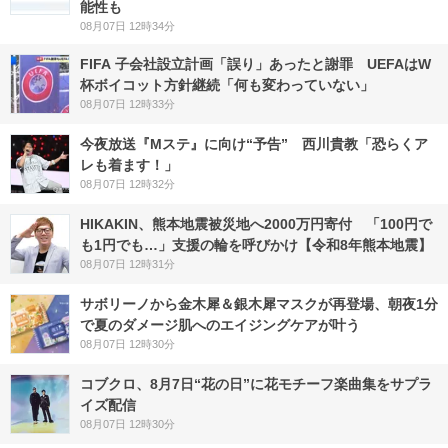
能性も
08月07日 12時34分
FIFA 子会社設立計画「誤り」あったと謝罪 UEFAはW
杯ボイコット方針継続「何も変わっていない」
08月07日 12時33分
今夜放送『Mステ』に向け“予告” 西川貴教「恐らくア
レも着ます！」
08月07日 12時32分
HIKAKIN、熊本地震被災地へ2000万円寄付 「100円で
も1円でも…」支援の輪を呼びかけ【令和8年熊本地震】
08月07日 12時31分
サボリーノから金木犀＆銀木犀マスクが再登場、朝夜1分
で夏のダメージ肌へのエイジングケアが叶う
08月07日 12時30分
コブクロ、8月7日“花の日”に花モチーフ楽曲集をサプラ
イズ配信
08月07日 12時30分