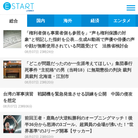
国内
海外
経済
エンタメ
総合
「権利者側も事業者側も参照を」“声も権利保護の対
象”と明記した指針を公表…生成AI動画で声優や俳優の声
や顔が無断使用されている問題受けて 法務省検討会
08月07日 23時24分
「どこが問題だったのか一生涯考えてほしい」集団暴行
死事件 “主犯格”の男（当時18）に無期懲役の判決 裁判
員裁判 北海道・江別市
08月07日 23時20分
台湾の軍事演習 戦闘機を緊急発進させる訓練を公開 中国の侵攻
を想定
08月07日 23時06分
前回王者・鹿島が大逆転勝利のオープニングマッチ！後
半36分から怒涛の3ゴール、超満員の会場が沸いた！“世
界基準”のJリーグ開幕【サッカー】
08月07日 23時03分