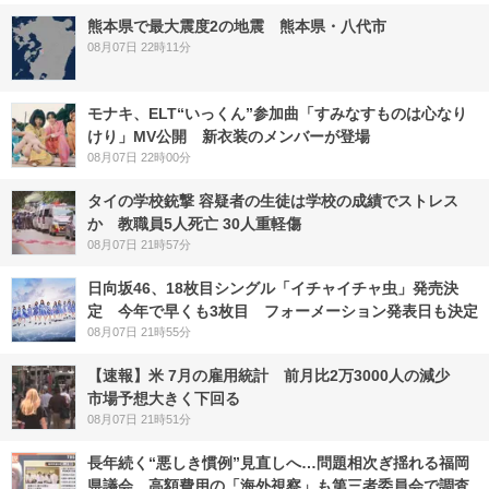
熊本県で最大震度2の地震 熊本県・八代市
08月07日 22時11分
モナキ、ELT“いっくん”参加曲「すみなすものは心なり
けり」MV公開 新衣装のメンバーが登場
08月07日 22時00分
タイの学校銃撃 容疑者の生徒は学校の成績でストレス
か 教職員5人死亡 30人重軽傷
08月07日 21時57分
日向坂46、18枚目シングル「イチャイチャ虫」発売決
定 今年で早くも3枚目 フォーメーション発表日も決定
08月07日 21時55分
【速報】米 7月の雇用統計 前月比2万3000人の減少
市場予想大きく下回る
08月07日 21時51分
長年続く“悪しき慣例”見直しへ…問題相次ぎ揺れる福岡
県議会 高額費用の「海外視察」も第三者委員会で調査