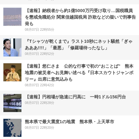
【速報】納税者から約1億5000万円受け取り…国税職員
を懲戒免職処分 関東信越国税局 詐欺などの疑いで刑事告
発も
08月07日 22時55分
『Tシャツが乾くまで』ラスト10秒にネット騒然「ぎゃ
あああ!!!!」「最悪」「修羅場待ったなし」
08月07日 22時52分
【速報】悠仁さま 公的な行事で初の“おことば” 熊本
地震の被災者へお見舞い述べる『日本スカウトジャンボ
リー』出席に意気込みも
08月07日 22時42分
【速報】円相場が急速に円高に 一時1ドル156円台
08月07日 22時28分
熊本県で最大震度1の地震 熊本県・上天草市
08月07日 22時20分