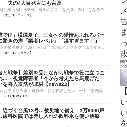
」 夫の4人目発言にも言及
タレントの小林礼奈（34）が8日、自身のブログを更新。2回目となる帝王切開を控えた心境を明かし、1回目の出産でできた傷跡も公開した。 【写真】帝王切開の傷跡を公開した小林礼奈 小林は「2回目の帝王切開が⋯
15:25 【オリコンニュース】
業で!?」横澤夏子、三女への愛情あふれるバー
に驚きの声「業者レベル」「凄すぎます！」
お笑いタレントの横澤夏子（36）が7日、自身のインスタグラムを更新。「三女の3歳バースデーで憧れのバルーンアートをやりました！」と、三女のために自作したバルーンアートを披露した。 【写真・動画】「全部手⋯
15:25 【オリコンニュース】
国
202
者と戦争】差別を受けながら戦争で役に立つこ
れ… 視覚障害者「今から考えたら馬鹿げた
を喜入友浩が取材【news23】
戦争中に発売されたアメリカ軍の飛行機の音を収録したレコード「敵機爆音集」。当時、日本はこのレコードで敵の飛行機の爆音を覚えて、空襲に備えるよう国民に求めていました。戦時中「役立たず」と言われ、差別を受け…
21 【TBS NEWS DIG】
近づく台風13号…被災地で備え 3万6000戸
…歯科医院では差し入れの飲料水を使い治療
】