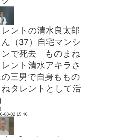
ング
タレントの清水良太郎
さん（37）自宅マンシ
ョンで死去 ものまね
タレント清水アキラさ
んの三男で自身ももの
まねタレントとして活
動
内
6-08-02 15:46