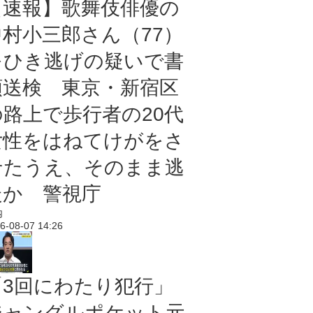
【速報】歌舞伎俳優の
中村小三郎さん（77）
をひき逃げの疑いで書
類送検 東京・新宿区
の路上で歩行者の20代
女性をはねてけがをさ
せたうえ、そのまま逃
走か 警視庁
内
6-08-07 14:26
「3回にわたり犯行」
ジャングルポケット元