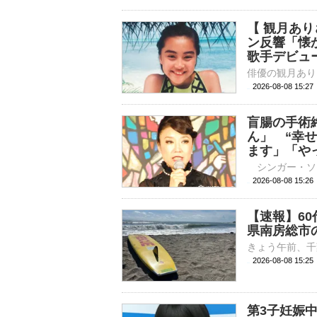
【 観月あり
ン反響「懐
歌手デビュ
2026-08-08 15:
盲腸の手術
ん」 “幸
ます」「や
2026-08-08 
【速報】6
県南房総市
2026-08-08 15:
第3子妊娠