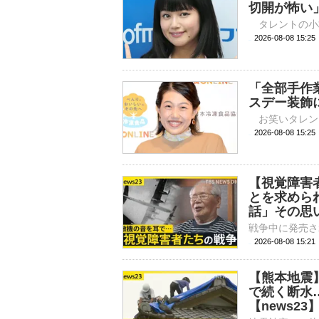
切開が怖い
2026-08-08 
「全部手作
スデー装飾
2026-08-08 
【視覚障害
とを求めら
話」その思い
2026-08-08 15:
【熊本地震】
で続く断水
【news23