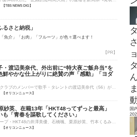
32 【TBS NEWS DIG】
ふるさと納税」
「魚介」「お肉」「フルーツ」が色々選べます！
子・渡辺美奈代、外出前に“特大夜ご飯弁当”を
色鮮やかな仕上がりに絶賛の声「感動」「ヨダ
元おニャン子クラブのメンバーで歌手・タレントの渡辺美奈代（56）が、8日までに自身のYouTubeチャンネルを更新。留守番をする家族のために用意した豪華な“夜ご飯弁当”作りの様子を披露した。 【写真たくさん】マ⋯
15:30 【オリコンニュース】
栗原紗英、在籍13年「HKT48ってずっと最高」
国
いも「青春を謳歌してください」
202
アイドルグループ・HKT48の井澤美優、石橋颯、栗原紗英、竹本くるみ、豊永阿紀、龍頭綺音が8日、都内で行われた『HKT48 15th ANNIVERSARY BOOK 青春謳歌！』（双葉社）発売記念ハイタッチ会 会見に登壇した。 【⋯
15:29 【オリコンニュース】