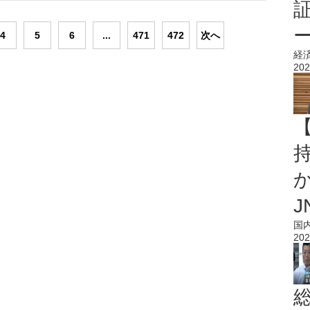
4
5
6
...
471
472
次へ
経
202
持
J
国
202