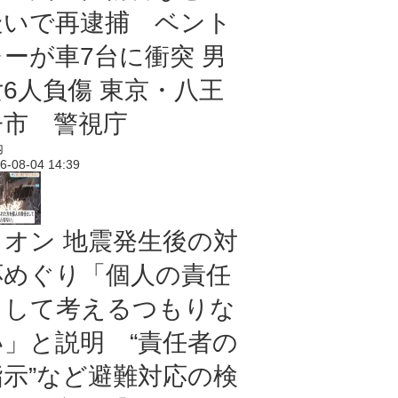
疑いで再逮捕 ベント
レーが車7台に衝突 男
女6人負傷 東京・八王
子市 警視庁
内
6-08-04 14:39
イオン 地震発生後の対
応めぐり「個人の責任
として考えるつもりな
い」と説明 “責任者の
指示”など避難対応の検