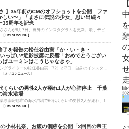
さ 】35年前のCMのオフショットを公開 ファ
かしい〜」「まさに伝説の少女」思い出続々
ー35周年を記念
俳優の観月ありささんが8月7日、自身のインスタグラムを更新。歌手デビュー35周年を記念して、35年前のCMのオフショットを公開しました。 観月ありささん 公式インスタグラムより観月さんは「観月…
27 【TBS NEWS DIG】
終了を報告の松任谷由実「か・い・き・
せいっぱい”近影披露に反響「おめでとうござい
っぱユーミンはこうじゃなきゃ」
シンガー・ソングライターの松任谷由実（72）が7日、自身のインスタグラムを更新。先月25日に盲腸の手術を終え、退院したことを報告していた松任谷は、“幸せいっぱい”の近影を披露した。 【写真】「やっぱユーミ⋯
15:26 【オリコンニュース】
0代くらいの男性2人が溺れ1人が心肺停止 千葉
国
202
の海水浴場
きょう午前、千葉県南房総市の海水浴場で60代くらいの男性2人が溺れ、1人が心肺停止となっています。きょう午前10時ごろ、南房総市・白浜町の根本海水浴場で「溺れた男性2人を救助した」とライフセーバーから1…
25 【TBS NEWS DIG】
中の小林礼奈、お腹の傷跡を公開「2回目の帝王