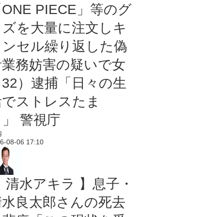
ONE PIECE」等のグ
ッズを大量に注文しキ
ャンセル繰り返した偽
計業務妨害の疑いで女
（32）逮捕「日々の生
活でストレスたま
り」 警視庁
内
6-08-06 17:10
【 清水アキラ 】息子・
清水良太郎さんの死去