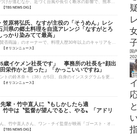
地震被害での片づけが進むなか、近づく台風や長引く断水の影響で、熊本の人々は厳しい生活を強いられています。一家総出で&hellip;被災地で台風への備え進む熊本地震の発生から11日目。台風の影響は被災地に…
20 【TBS NEWS DIG】
・笠原将弘氏、なすが主役の「そうめん」レシ
石川県の郷土料理を自流アレンジ「なすがとろ
しっかり染みてて最高」
日本料理店「賛否両論」のオーナーで、料理人歴30年以上のキャリアを誇る笠原将弘氏が、8日までに自身のYouTubeチャンネルを更新。夏にぴったりな「なすそうめん」のレシピ・作り方を公開し、20万回再生超えの反響⋯
15:20 【オリコンニュース】
国
202
45歳イケメン社長です」 事務所の社長を“顔出
吉田栄作かと思った」「かっこいいですね」
モデルでタレントの鈴木奈々（38）が5日、自身のインスタグラムを更新。「事務所の社長大公開です 45歳イケメン社長です」と書き出し、社長を“顔出し”で紹介した。 【写真・動画】「吉田栄作かと思った」「イケメ⋯
15:10 【オリコンニュース】
 】先輩・竹中直人に〝もしかしたら適
 竹中は〝監督が望んでると、やる〟「アドリ
俳優の門脇麦さん、竹中直人さん、ワン・チイ監督が映画『ゴースト・オブ・ウエノ』初日舞台挨拶に登壇しました。 左から 竹中直人さん 門脇麦さん ワン・チイ監督本作は、東京・上野公園を舞台に、一人…
00 【TBS NEWS DIG】