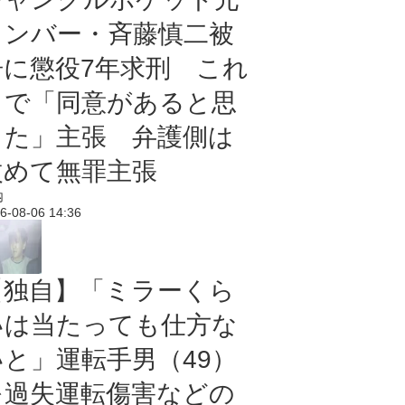
メンバー・斉藤慎二被
告に懲役7年求刑 これ
まで「同意があると思
った」主張 弁護側は
改めて無罪主張
内
6-08-06 14:36
【独自】「ミラーくら
いは当たっても仕方な
いと」運転手男（49）
を過失運転傷害などの