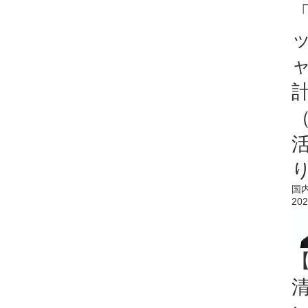
「
国
202