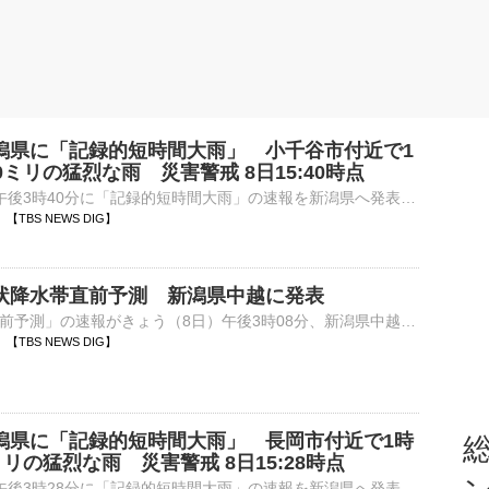
潟県に「記録的短時間大雨」 小千谷市付近で1
0ミリの猛烈な雨 災害警戒 8日15:40時点
気象庁は、8日午後3時40分に「記録的短時間大雨」の速報を新潟県へ発表しました。午後3時30分までの1時間に、小千谷市付近で約１００ミリの猛烈な雨が降ったことが、気象庁の雨量計観測、もしくは気象レーダー…
42 【TBS NEWS DIG】
状降水帯直前予測 新潟県中越に発表
「線状降水帯直前予測」の速報がきょう（8日）午後3時08分、新潟県中越に発表されました。この地域では、遅くとも3時間以内に、線状降水帯の発生によって同じ場所で非常に激しい雨が降り続き、災害の発生する危険…
40 【TBS NEWS DIG】
潟県に「記録的短時間大雨」 長岡市付近で1時
総
ミリの猛烈な雨 災害警戒 8日15:28時点
気象庁は、8日午後3時28分に「記録的短時間大雨」の速報を新潟県へ発表しました。午後3時20分までの1時間に、長岡市付近で約１００ミリの猛烈な雨が降ったことが、気象庁の雨量計観測、もしくは気象レーダー解…