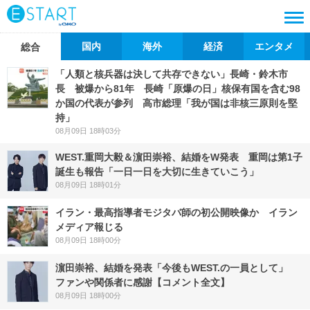
国内
海外
経済
エンタメ
総合
「人類と核兵器は決して共存できない」長崎・鈴木市
長 被爆から81年 長崎「原爆の日」核保有国を含む98
か国の代表が参列 高市総理「我が国は非核三原則を堅
持」
08月09日 18時03分
WEST.重岡大毅＆濵田崇裕、結婚をW発表 重岡は第1子
誕生も報告「一日一日を大切に生きていこう」
08月09日 18時01分
イラン・最高指導者モジタバ師の初公開映像か イラン
メディア報じる
08月09日 18時00分
濵田崇裕、結婚を発表「今後もWEST.の一員として」
ファンや関係者に感謝【コメント全文】
08月09日 18時00分