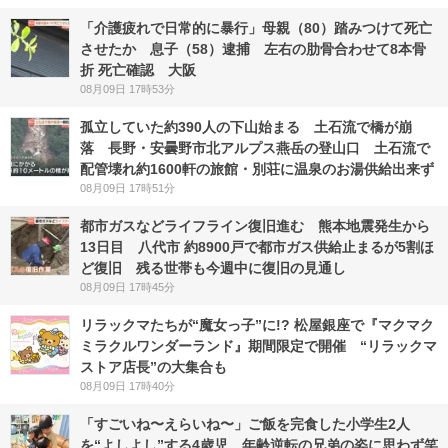
「介護疲れで日常的に暴行」母親（80）踏みつけて死亡
させたか 息子（58）逮捕 左右の肋骨合わせて8本骨
折 死亡確認 大阪
08月09日 17時53分
孤立していた約390人の下山始まる 土石流で橋が崩
落 長野・安曇野市北アルプス燕岳の登山口 土石流で
配管壊れ約1600軒の旅館・別荘に温泉のお湯供給出来ず
08月09日 17時51分
都市ガスなどライフライン復旧進む 熊本地震発生から
13日目 八代市 約8900戸で都市ガス供給止まるが5割ほ
ど復旧 残る世帯も今週中に復旧の見通し
08月09日 17時45分
リラックマたちが“魔女っ子”に!? 松屋銀座で『マクマク
ミラクルワンダーランド』期間限定で開催 “リラックマ
ストア店長”の大集合も
08月09日 17時40分
「すごいね〜えらいね〜」ご飯を完食した小学生2人
を“よしよし”する4歳児、年齢逆転の兄弟の姿に思わず笑