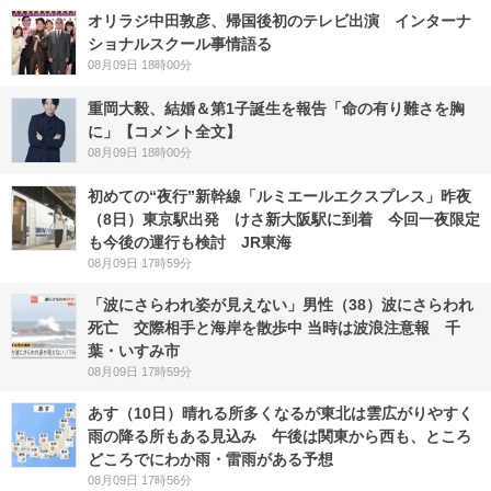
オリラジ中田敦彦、帰国後初のテレビ出演 インターナ
ショナルスクール事情語る
08月09日 18時00分
重岡大毅、結婚＆第1子誕生を報告「命の有り難さを胸
に」【コメント全文】
08月09日 18時00分
初めての“夜行”新幹線「ルミエールエクスプレス」昨夜
（8日）東京駅出発 けさ新大阪駅に到着 今回一夜限定
も今後の運行も検討 JR東海
08月09日 17時59分
「波にさらわれ姿が見えない」男性（38）波にさらわれ
死亡 交際相手と海岸を散歩中 当時は波浪注意報 千
葉・いすみ市
08月09日 17時59分
あす（10日）晴れる所多くなるが東北は雲広がりやすく
雨の降る所もある見込み 午後は関東から西も、ところ
どころでにわか雨・雷雨がある予想
08月09日 17時56分