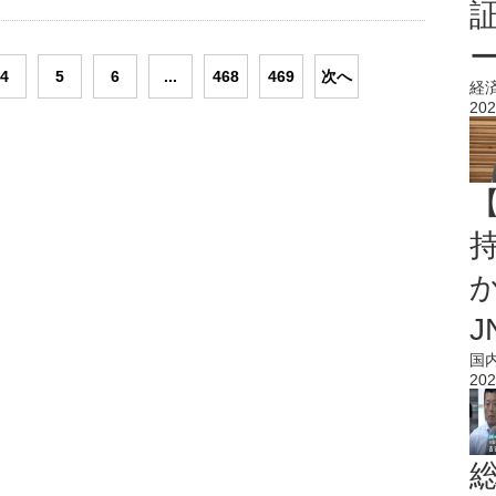
4
5
6
...
468
469
次へ
経
202
持
J
国
202