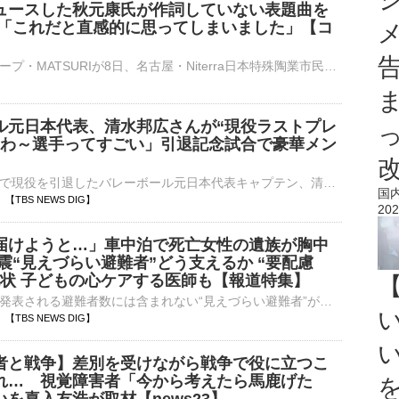
ュースした秋元康氏が作詞していない表題曲を
氏「これだと直感的に思ってしまいました」【コ
】
昭和歌謡グループ・MATSURIが8日、名古屋・Niterra日本特殊陶業市民会館ビレッジホール2nd コンサートツアーで「MATSURI 2nd コンサートツアー～歌う門には福来る〜」の初日公演を開催。史上初めて秋元康氏プロデ⋯
ル元日本代表、清水邦広さんが“現役ラストプレ
たわ～選手ってすごい」引退記念試合で豪華メン
今シーズン限りで現役を引退したバレーボール元日本代表キャプテン、清水邦広さん（39）の引退記念セレモニー「GORI LAST MATCH」が8日、大阪で行われ、エキシビションマッチでは2008年北京五輪…
国
47 【TBS NEWS DIG】
202
届けようと…」車中泊で死亡女性の遺族が胸中
震“見えづらい避難者”どう支えるか “要配慮
現状 子どもの心ケアする医師も【報道特集】
熊本地震では、発表される避難者数には含まれない“見えづらい避難者”が数多くいます。その一人で、車中泊のすえ死亡した女性の遺族が胸中を語りました。また、避難所では被災生活に特別な配…
44 【TBS NEWS DIG】
者と戦争】差別を受けながら戦争で役に立つこ
れ… 視覚障害者「今から考えたら馬鹿げた