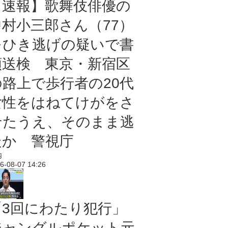
【速報】歌舞伎俳優の
中村小三郎さん（77）
をひき逃げの疑いで書
類送検 東京・新宿区
の路上で歩行者の20代
女性をはねてけがをさ
せたうえ、そのまま逃
走か 警視庁
内
6-08-07 14:26
「3回にわたり犯行」
ジャングルポケット元