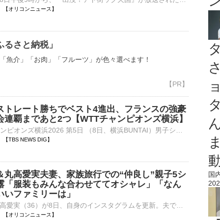
21:52 【オリコンニュース】
ふるさと納税」
「魚介」「お肉」「フルーツ」が色々選べます！
ストレート勝ちでベスト4進出、フランスの強豪
会連覇まであと2つ【WTTチャンピオンズ横浜】
■卓球 WTTチャンピオンズ横浜2026 第5日 （8日、横浜BUNTAI）男子シングルス準々決勝で前回王者の張本智和（23、世界ランク5位）は、フランスのA.ルブラン（22、同10位）をゲームカウント…
46 【TBS NEWS DIG】
＆丸高愛実夫妻、家族旅行での“仲良し”親子5シ
国
露「服装もみんな合わせててオシャレ」「なん
202
いいファミリーは」
タレントの丸高愛実（36）が8日、自身のインスタグラムを更新。夫でサッカー元日本代表の柿谷曜一朗（36）と3人の子どもたちと家族旅行を満喫する様子を披露した。 【動画】「なんだこのかわいいファミリーは」家⋯
21:40 【オリコンニュース】