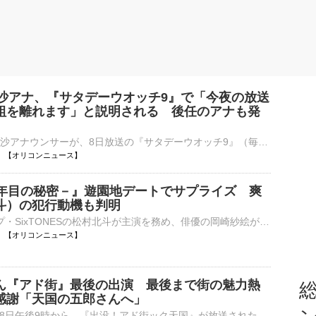
理沙アナ、『サタデーウオッチ9』で「今夜の放送
組を離れます」と説明される 後任のアナも発
NHKの林田理沙アナウンサーが、8日放送の『サタデーウオッチ9』（毎週土曜 後9：00）に出演。山下毅解説委員から「今夜の放送をもって林田キャスターは番組を離れます」と説明された。 【動画】才色兼備！NHK林⋯
22:14 【オリコンニュース】
5年目の秘密－』遊園地デートでサプライズ 爽
斗）の犯行動機も判明
6人組グループ・SixTONESの松村北斗が主演を務め、俳優の岡崎紗絵が共演する、日本テレビ系土曜ドラマ『告白－25年目の秘密－』（毎週土曜 後9：00～後9：54）の第5話が8日に放送された。 【場面写真】好き！が⋯
21:54 【オリコンニュース】
ん『アド街』最後の出演 最後まで街の魅力熱
総
感謝「天国の五郎さんへ」
テレビ東京で8日午後9時から、『出没！アド街ック天国』が放送された。先月14日に死去した山田五郎さんの最後の出演回で、番組はテロップで感謝を伝えた。 【写真】亡くなる6日前…スタジオで笑みを浮かべる山田五⋯