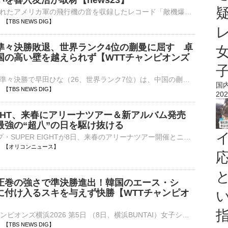
を喜入友浩が取材【news23】
戦争中に発売されたアメリカ軍の飛行機の音を収録したレコード「敵機爆音集」。当時、日本はこのレコードで敵の飛行機の爆音を覚えて、空襲に備えるよう国民に求めていました。戦時中「役立たず」と言われ、差別を受け…
40 【TBS NEWS DIG】
準々決勝敗退、世界ランク4位の蒯曼に屈す 卓
国の高い壁を越えられず【WTTチャンピオンズ
女子シングルス準々決勝で早田ひな（26、世界ランク7位）は、中国の蒯曼（22、同4位）をゲームカウント1ー4（7ー11、8ー11、4ー11、12ー10、6－11）で敗れ、準決勝進出とはならなかった。卓球…
国
40 【TBS NEWS DIG】
202
EIGHT、来春にアリーナツアー＆新アルバム発売
最強の“超八”の日を駆け抜ける
5人組グループ・SUPER EIGHTが8日、来春のアリーナツアー開催とニューアルバムの発売決定を発表した。ツアーおよびアルバムの詳細は後日発表予定となっており、来春に向けた新たな展開に期待が高まっている。 【⋯
20:30 【オリコンニュース】
圧巻の強さで準決勝進出！韓国のエース・シ
に付け入るスキを与えず快勝【WTTチャンピオ
■卓球 WTTチャンピオンズ横浜2026 第5日 （8日、横浜BUNTAI）女子シングルス準々決勝で張本美和（18、世界ランク3位）は、韓国のシン・ユビン（22、同10位）をゲームカウント4ー1（11ー…
20 【TBS NEWS DIG】