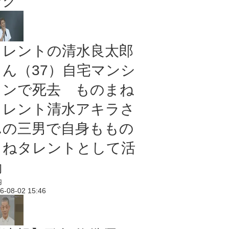
ング
タレントの清水良太郎
さん（37）自宅マンシ
ョンで死去 ものまね
タレント清水アキラさ
んの三男で自身ももの
まねタレントとして活
動
内
6-08-02 15:46