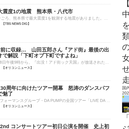
大震度1の地震 熊本県・八代市
8日午後9時23分ごろ、熊本県で最大震度1を観測する地震がありました。気象庁によりますと、震源地は熊本県熊本地方で、震源の深さはごく浅い、地震の規模を示すマグニチュードは2.9と推定されます。この地震に…
27 【TBS NEWS DIG】
日前に収録… 山田五郎さん『アド街』最後の出
オで解説「下町オブ下町ですよね」
テレビ東京で8日午後9時から、『出没！アド街ック天国』が放送された。先月14日に死去した山田五郎さんの最後の出演回で、山田さんはスタジオで解説した。 【写真】亡くなる6日前…スタジオで笑みを浮かべる山田五⋯
21:20 【オリコンニュース】
P、30周年に向けたツアー開幕 怒涛のダンスパフ
国
202
で魅了
ボーカル＆パフォーマンスグループ・DA PUMPの全国ツアー「LIVE DA PUMP 2026 ROAD 2 DA 30th」が8日、埼玉・戸田市文化会館で幕を開けた。 【写真】かっけぇ！パフォーマンスを繰り広げるDA PUMP 1997年6月11⋯
21:03 【オリコンニュース】
I、2nd コンサートツアー初日公演を開催 史上初