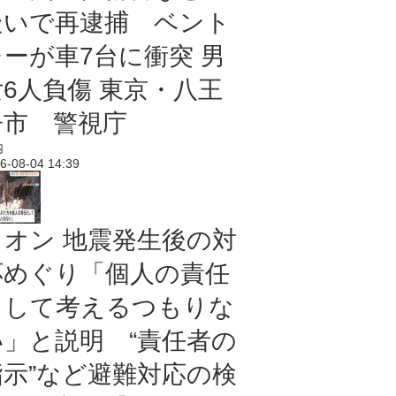
疑いで再逮捕 ベント
レーが車7台に衝突 男
女6人負傷 東京・八王
子市 警視庁
内
6-08-04 14:39
イオン 地震発生後の対
応めぐり「個人の責任
として考えるつもりな
い」と説明 “責任者の
指示”など避難対応の検