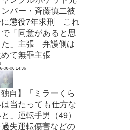
メンバー・斉藤慎二被
告に懲役7年求刑 これ
まで「同意があると思
った」主張 弁護側は
改めて無罪主張
内
6-08-06 14:36
【独自】「ミラーくら
いは当たっても仕方な
いと」運転手男（49）
を過失運転傷害などの