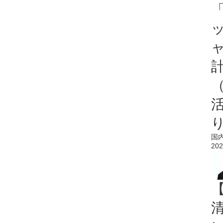
「
国
202