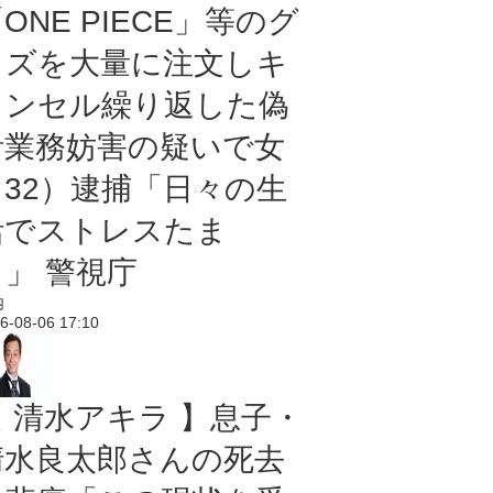
ONE PIECE」等のグ
ッズを大量に注文しキ
ャンセル繰り返した偽
計業務妨害の疑いで女
（32）逮捕「日々の生
活でストレスたま
り」 警視庁
内
6-08-06 17:10
【 清水アキラ 】息子・
清水良太郎さんの死去