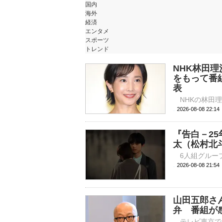
国内
海外
経済
エンタメ
スポーツ
トレンド
NHK林田
をもって番
表
2026-08-08 
『告白－2
太（松村北
2026-08-08 
山田五郎さ
弁 番組が