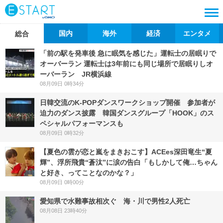
国内
海外
経済
エンタメ
総合
「前の駅を発車後 急に眠気を感じた」運転士の居眠りで
オーバーラン 運転士は3年前にも同じ場所で居眠りしオ
ーバーラン JR横浜線
08月09日 0時34分
日韓交流のK-POPダンスワークショップ開催 参加者が
迫力のダンス披露 韓国ダンスグループ「HOOK」のス
ペシャルパフォーマンスも
08月09日 0時32分
【夏色の雲が恋と嵐をまきおこす】ACEes深田竜生“夏
輝”、浮所飛貴“蒼汰”に涙の告白「もしかして俺…ちゃん
と好き、ってことなのかな？」
08月09日 0時00分
愛知県で水難事故相次ぐ 海・川で男性2人死亡
08月08日 23時40分