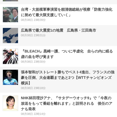
台湾・大規模軍事演習を頼清徳総統が視察「防衛力強化
に努めて最大限支援していく」
08月08日 23時39分
広島県で最大震度1の地震 広島県・江田島市
08月08日 23時31分
『BLEACH』黒崎一護、ついに半虚化 自らの内に眠る
虚の血を呼び覚ます
08月08日 23時30分
張本智和がストレート勝ちでベスト4進出、フランスの強
豪を圧倒、大会連覇まであと2つ【WTTチャンピオンズ
横浜】
08月08日 23時18分
NHK林田理沙アナ、『サタデーウオッチ9』で「今夜の
放送をもって番組を離れます」と説明される 後任のア
ナも発表
08月08日 22時14分