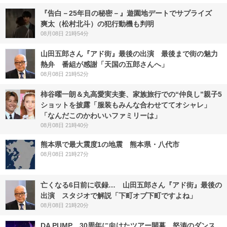
『告白－25年目の秘密－』遊園地デートでサプライズ
爽太（松村北斗）の犯行動機も判明
08月08日 21時54分
山田五郎さん『アド街』最後の出演 最後まで街の魅力
熱弁 番組が感謝「天国の五郎さんへ」
08月08日 21時52分
柿谷曜一朗＆丸高愛実夫妻、家族旅行での“仲良し”親子5
ショットを披露「服装もみんな合わせててオシャレ」
「なんだこのかわいいファミリーは」
08月08日 21時40分
熊本県で最大震度1の地震 熊本県・八代市
08月08日 21時27分
亡くなる6日前に収録… 山田五郎さん『アド街』最後の
出演 スタジオで解説「下町オブ下町ですよね」
08月08日 21時20分
DA PUMP、30周年に向けたツアー開幕 怒涛のダンス