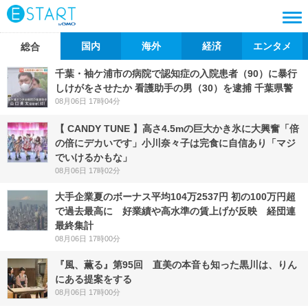
国内
海外
経済
エンタメ
総合
千葉・袖ケ浦市の病院で認知症の入院患者（90）に暴行
しけがをさせたか 看護助手の男（30）を逮捕 千葉県警
08月06日 17時04分
【 CANDY TUNE 】高さ4.5mの巨大かき氷に大興奮「倍
の倍にデカいです」小川奈々子は完食に自信あり「マジ
でいけるかもな」
08月06日 17時02分
大手企業夏のボーナス平均104万2537円 初の100万円超
で過去最高に 好業績や高水準の賃上げが反映 経団連
最終集計
08月06日 17時00分
『風、薫る』第95回 直美の本音も知った黒川は、りん
にある提案をする
08月06日 17時00分