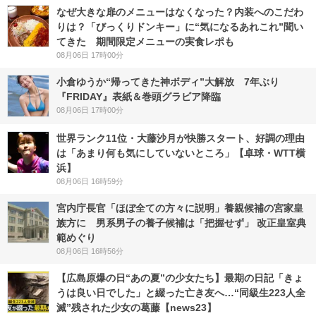
なぜ大きな扉のメニューはなくなった？内装へのこだわ
りは？「びっくりドンキー」に“気になるあれこれ”聞い
てきた 期間限定メニューの実食レポも
08月06日 17時00分
小倉ゆうか“帰ってきた神ボディ”大解放 7年ぶり
『FRIDAY』表紙＆巻頭グラビア降臨
08月06日 17時00分
世界ランク11位・大藤沙月が快勝スタート、好調の理由
は「あまり何も気にしていないところ」【卓球・WTT横
浜】
08月06日 16時59分
宮内庁長官「ほぼ全ての方々に説明」養親候補の宮家皇
族方に 男系男子の養子候補は「把握せず」 改正皇室典
範めぐり
08月06日 16時56分
【広島原爆の日“あの夏”の少女たち】最期の日記「きょ
うは良い日でした」と綴った亡き友へ…“同級生223人全
滅”残された少女の葛藤【news23】