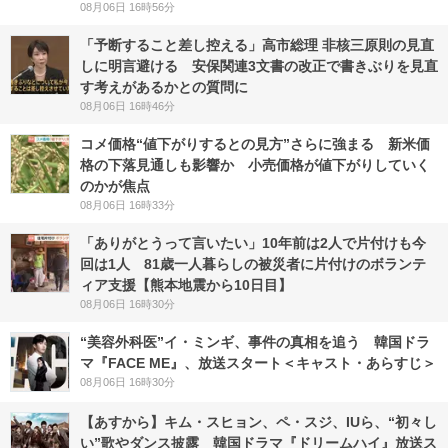
08月06日 16時56分
「予断すること差し控える」高市総理 非核三原則の見直
しに明言避ける 安保関連3文書の改正で書きぶりを見直
す考えがあるかとの質問に
08月06日 16時46分
コメ価格“値下がりするとの見方”さらに強まる 新米価
格の下落見通しも影響か 小売価格が値下がりしていく
のかが焦点
08月06日 16時33分
「ありがとうって言いたい」10年前は2人で片付けも今
回は1人 81歳一人暮らしの被災者に片付けのボランテ
ィア支援【熊本地震から10日目】
08月06日 16時30分
“美容外科医”イ・ミンギ、事件の真相を追う 韓国ドラ
マ『FACE ME』、放送スタート＜キャスト・あらすじ＞
08月06日 16時30分
【あすから】キム・スヒョン、ペ・スジ、IUら、“初々し
い”歌やダンス披露 韓国ドラマ『ドリームハイ』放送ス