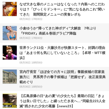
なぜ大きな扉のメニューはなくなった？内装へのこだわ
りは？「びっくりドンキー」に“気になるあれこれ”聞い
てきた 期間限定メニューの実食レポも
08月06日 17時00分
小倉ゆうか“帰ってきた神ボディ”大解放 7年ぶり
『FRIDAY』表紙＆巻頭グラビア降臨
08月06日 17時00分
世界ランク11位・大藤沙月が快勝スタート、好調の理由
は「あまり何も気にしていないところ」【卓球・WTT横
浜】
08月06日 16時59分
宮内庁長官「ほぼ全ての方々に説明」養親候補の宮家皇
族方に 男系男子の養子候補は「把握せず」 改正皇室典
範めぐり
08月06日 16時56分
【広島原爆の日“あの夏”の少女たち】最期の日記「きょ
うは良い日でした」と綴った亡き友へ…“同級生223人全
滅”残された少女の葛藤【news23】