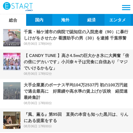
国内
海外
経済
エンタメ
総合
千葉・袖ケ浦市の病院で認知症の入院患者（90）に暴行
しけがをさせたか 看護助手の男（30）を逮捕 千葉県警
08月06日 17時04分
【 CANDY TUNE 】高さ4.5mの巨大かき氷に大興奮「倍
の倍にデカいです」小川奈々子は完食に自信あり「マジ
でいけるかもな」
08月06日 17時02分
大手企業夏のボーナス平均104万2537円 初の100万円超
で過去最高に 好業績や高水準の賃上げが反映 経団連
最終集計
08月06日 17時00分
『風、薫る』第95回 直美の本音も知った黒川は、りん
にある提案をする
08月06日 17時00分