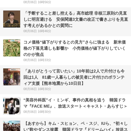
08月06日 16時56分
「予断すること差し控える」高市総理 非核三原則の見直
しに明言避ける 安保関連3文書の改正で書きぶりを見直
す考えがあるかとの質問に
08月06日 16時46分
コメ価格“値下がりするとの見方”さらに強まる 新米価
格の下落見通しも影響か 小売価格が値下がりしていく
のかが焦点
08月06日 16時33分
「ありがとうって言いたい」10年前は2人で片付けも今
回は1人 81歳一人暮らしの被災者に片付けのボランテ
ィア支援【熊本地震から10日目】
08月06日 16時30分
“美容外科医”イ・ミンギ、事件の真相を追う 韓国ドラ
マ『FACE ME』、放送スタート＜キャスト・あらすじ＞
08月06日 16時30分
【あすから】キム・スヒョン、ペ・スジ、IUら、“初々し
い”歌やダンス披露 韓国ドラマ『ドリームハイ』放送ス