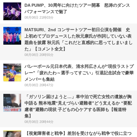
DA PUMP、30周年に向けたツアー開幕 怒涛のダンス
パフォーマンスで魅了
08月08日 21時03分
MATSURI、2nd コンサートツアー初日公演を開催 史
上初めてプロデュースした秋元康氏が作詞していない表
題曲を披露 秋元氏「これだと直感的に思ってしまいまし
た」【コメント全文】
08月08日 20時55分
バレーボール元日本代表、清水邦広さんが“現役ラストプ
レー”「疲れたわ～選手ってすごい」引退記念試合で豪華
メンバーも集結
08月08日 20時47分
「ガソリン届けようと…」車中泊で死亡女性の遺族が胸
中語る 熊本地震“見えづらい避難者”どう支えるか “要配
慮者”避難の現状 子どもの心ケアする医師も【報道特
集】
08月08日 20時44分
【視覚障害者と戦争】差別を受けながら戦争で役に立つ