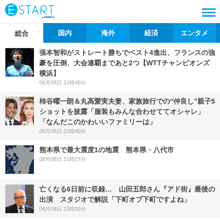
国内
海外
経済
エンタメ
総合
張本智和がストレート勝ちでベスト4進出、フランスの強
豪を圧倒、大会連覇まであと2つ【WTTチャンピオンズ
横浜】
08月08日 21時46分
柿谷曜一朗＆丸高愛実夫妻、家族旅行での“仲良し”親子5
ショットを披露「服装もみんな合わせててオシャレ」
「なんだこのかわいいファミリーは」
08月08日 21時40分
熊本県で最大震度1の地震 熊本県・八代市
08月08日 21時27分
亡くなる6日前に収録… 山田五郎さん『アド街』最後の
出演 スタジオで解説「下町オブ下町ですよね」
08月08日 21時20分