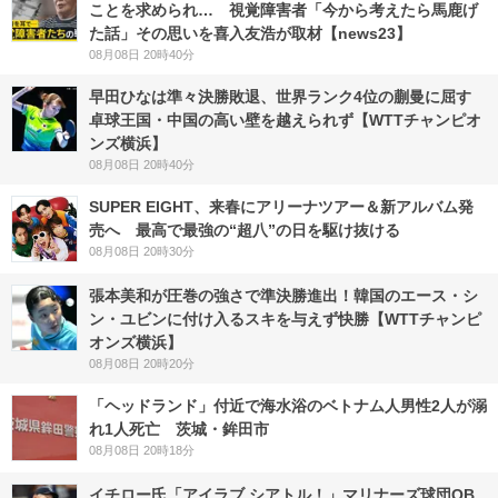
ことを求められ… 視覚障害者「今から考えたら馬鹿げ
た話」その思いを喜入友浩が取材【news23】
08月08日 20時40分
早田ひなは準々決勝敗退、世界ランク4位の蒯曼に屈す
卓球王国・中国の高い壁を越えられず【WTTチャンピオ
ンズ横浜】
08月08日 20時40分
SUPER EIGHT、来春にアリーナツアー＆新アルバム発
売へ 最高で最強の“超八”の日を駆け抜ける
08月08日 20時30分
張本美和が圧巻の強さで準決勝進出！韓国のエース・シ
ン・ユビンに付け入るスキを与えず快勝【WTTチャンピ
オンズ横浜】
08月08日 20時20分
「ヘッドランド」付近で海水浴のベトナム人男性2人が溺
れ1人死亡 茨城・鉾田市
08月08日 20時18分
イチロー氏「アイラブ シアトル！」マリナーズ球団OB