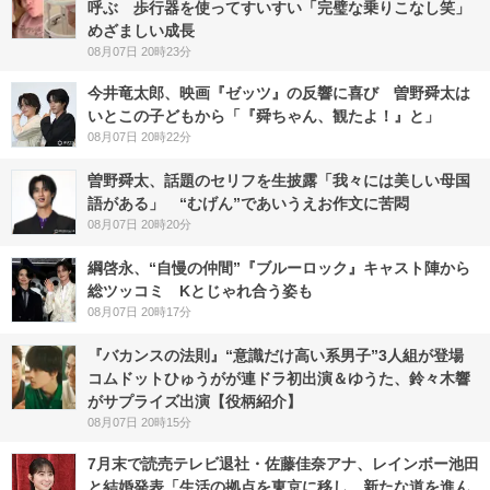
呼ぶ 歩行器を使ってすいすい「完璧な乗りこなし笑」
めざましい成長
08月07日 20時23分
今井竜太郎、映画『ゼッツ』の反響に喜び 曽野舜太は
いとこの子どもから「『舜ちゃん、観たよ！』と」
08月07日 20時22分
曽野舜太、話題のセリフを生披露「我々には美しい母国
語がある」 “むげん”であいうえお作文に苦悶
08月07日 20時20分
綱啓永、“自慢の仲間”『ブルーロック』キャスト陣から
総ツッコミ Kとじゃれ合う姿も
08月07日 20時17分
『バカンスの法則』“意識だけ高い系男子”3人組が登場
コムドットひゅうがが連ドラ初出演＆ゆうた、鈴々木響
がサプライズ出演【役柄紹介】
08月07日 20時15分
7月末で読売テレビ退社・佐藤佳奈アナ、レインボー池田
と結婚発表「生活の拠点を東京に移し、新たな道を進ん