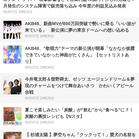
月発生のシステム障害で販売落ち込み 今年度の利益見込み発表
08月07日 20時32分
AKB48、新曲MVが800万回突破で勢いに乗る「いい波が
来ている」 新公演に夢の東京ドームへの想い込める
08月07日 20時30分
AKB48、“歌唱力”テーマの新公演が開幕「なかなか披露
できていなかった神曲がたくさん」【セットリストあ
り】
08月07日 20時30分
今井竜太郎＆曽野舜太、ゼッツ エージェンドリーム＆夢
現のチャームをつけて舞台あいさつ かわいくアピール
合戦
08月07日 20時28分
夏こそ楽しみたい「炭酸」が“飲む”から“食べる”に？！
炭酸の裏技レシピも【Nスタ】
08月07日 20時25分
【 杉浦太陽 】夢空ちゃん「クックって！」愛犬の名前を