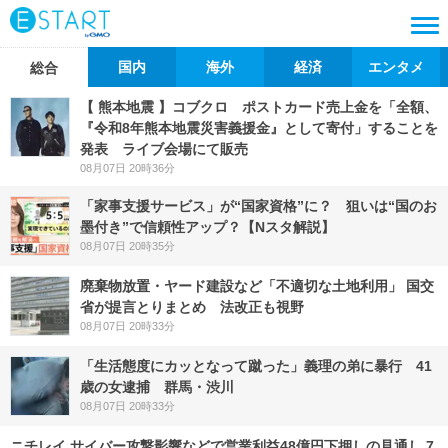
国内
海外
経済
エンタメ
総合
【 熊本地震 】コブクロ ポストカード売上金を「全額、
『令和8年熊本地震災害義援金』として寄付」することを
発表 ライブ会場にて販売
08月07日 20時36分
「家事支援サービス」が“国家資格”に？ 狙いは“国のお
墨付き”で信頼性アップ？【Nスタ解説】
08月07日 20時35分
廃棄物放置・ヤード建設など「不適切な土地利用」 国交
省が提言とりまとめ 法改正も視野
08月07日 20時33分
「生活態度にカッとなって蹴った」義理の弟に暴行 41
歳の女逮捕 群馬・渋川
08月07日 20時33分
ニチレイ サイバー攻撃影響などで営業利益48億円下押しの見通し 7