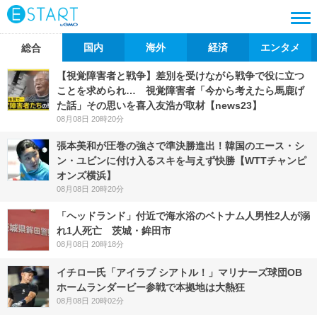
国内
海外
経済
エンタメ
総合
【視覚障害者と戦争】差別を受けながら戦争で役に立つ
ことを求められ… 視覚障害者「今から考えたら馬鹿げ
た話」その思いを喜入友浩が取材【news23】
08月08日 20時20分
張本美和が圧巻の強さで準決勝進出！韓国のエース・シ
ン・ユビンに付け入るスキを与えず快勝【WTTチャンピ
オンズ横浜】
08月08日 20時20分
「ヘッドランド」付近で海水浴のベトナム人男性2人が溺
れ1人死亡 茨城・鉾田市
08月08日 20時18分
イチロー氏「アイラブ シアトル！」マリナーズ球団OB
ホームランダービー参戦で本拠地は大熱狂
08月08日 20時02分