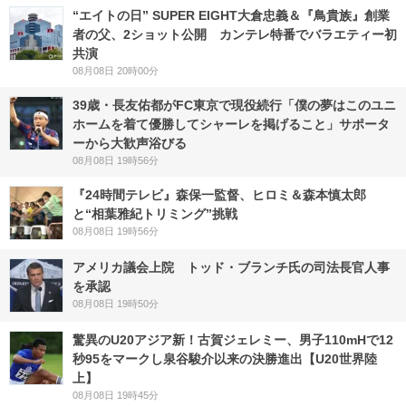
“エイトの日” SUPER EIGHT大倉忠義＆『鳥貴族』創業
者の父、2ショット公開 カンテレ特番でバラエティー初
共演
08月08日 20時00分
39歳・長友佑都がFC東京で現役続行「僕の夢はこのユニ
ホームを着て優勝してシャーレを掲げること」サポータ
ーから大歓声浴びる
08月08日 19時56分
『24時間テレビ』森保一監督、ヒロミ＆森本慎太郎
と“相葉雅紀トリミング”挑戦
08月08日 19時56分
アメリカ議会上院 トッド・ブランチ氏の司法長官人事
を承認
08月08日 19時50分
驚異のU20アジア新！古賀ジェレミー、男子110mHで12
秒95をマークし泉谷駿介以来の決勝進出【U20世界陸
上】
08月08日 19時45分