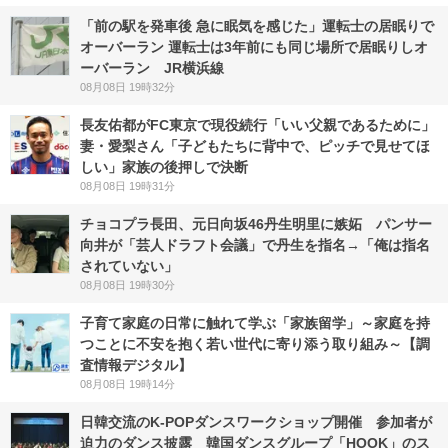
「前の駅を発車後 急に眠気を感じた」運転士の居眠りで
オーバーラン 運転士は3年前にも同じ場所で居眠りしオ
ーバーラン JR横浜線
08月08日 19時32分
長友佑都がFC東京で現役続行「いい父親であるために」
妻・愛梨さん「子どもたちに背中で、ピッチで見せてほ
しい」家族の後押しで決断
08月08日 19時31分
チョコプラ長田、元日向坂46丹生明里に嫉妬 パンサー
向井が「芸人ドラフト会議」で丹生を指名→「俺は指名
されていない」
08月08日 19時30分
子育て家庭の日常に触れて学ぶ「家族留学」～家庭を持
つことに不安を抱く若い世代に寄り添う取り組み～【調
査情報デジタル】
08月08日 19時14分
日韓交流のK-POPダンスワークショップ開催 参加者が
迫力のダンス披露 韓国ダンスグループ「HOOK」のス