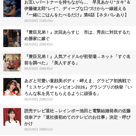
お互いパートナーを持ちながら… 早見あかり“タキ”＆
伊藤健太郎“レイ”、ディープな口づけから一線超える
『一緒にごはんをたべるだけ』第6話【ネタバレあり】
08月09日 21時10分
『豊臣兄弟！』次回あらすじ 市は、秀吉に対抗するた
め勝家に嫁ぐ
08月09日 20時45分
『豊臣兄弟！』人気アイドルが初登場→ネット「すぐ名
前を調べた」「美人すぎる」
08月09日 20時45分
あざと可愛い童顔美ボディ・岬えま、グラビア初挑戦で
『ミスヤングチャンピオン2026』グランプリの快挙「い
ろんな私を見てもらえるように頑張る」
08月09日 20時23分
読売テレビ退社→レインボー池田と電撃結婚発表の佐藤
佳奈アナ「退社後初めてのテレビのお仕事」決定・呼び
かけ
08月09日 20時01分