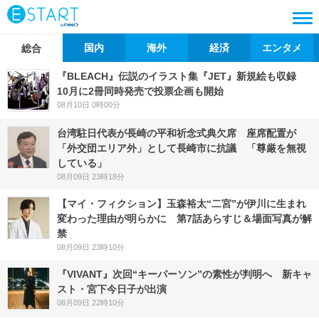
国内
海外
経済
エンタメ
総合
『BLEACH』伝説のイラスト集『JET』新規絵も収録
10月に2冊同時発売で投票企画も開始
08月10日 0時00分
台湾駐日代表が長崎の平和祈念式典欠席 座席配置が
「外交団エリア外」として長崎市に抗議 「尊厳を無視
している」
08月09日 23時18分
【マイ・フィクション】玉森裕太“二宮”が伊川に生まれ
変わった理由が明らかに 第7話あらすじ＆場面写真が解
禁
08月09日 23時10分
『VIVANT』次回“キーパーソン”の素性が判明へ 新キャ
スト・宮下今日子が出演
08月09日 22時10分