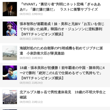
『VIVANT』”裏切り者”判明にネット悲鳴「ぎゃああ
あ!!」「嫌だ嫌だ嫌だ」 ラストに衝撃サプライズ
08月09日 22時09分
張本智和が連覇達成！妹・美和と兄妹V「お互いを信じ
てやり抜いた結果」韓国のオ・ジュンソンに逆転勝利
【WTTチャンピオンズ横浜】
08月09日 21時55分
海賊対処のため自衛隊のP1哨戒機を初めてジブチに派
遣 小泉防衛大臣が隊員激励
08月09日 21時39分
18歳・張本美和が初優勝！前年覇者の中国・陳幸同に4
ー2で勝利「絶対この1点で仕留めるぞって気持ちで」
【WTTチャンピオンズ横浜】
08月09日 21時24分
北アルプス槍ヶ岳で男性遺体発見 19歳の不明大学生と
確認
08月09日 21時11分