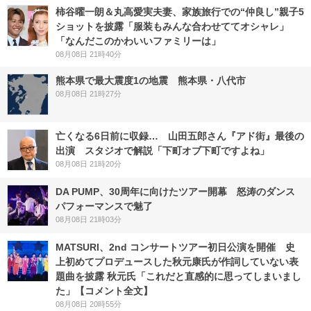
柿谷曜一朗＆丸高愛実夫妻、家族旅行での“仲良し”親子5
ショットを披露「服装もみんな合わせててオシャレ」
「なんだこのかわいいファミリーは」
08月08日 21時40分
熊本県で最大震度1の地震 熊本県・八代市
08月08日 21時27分
亡くなる6日前に収録… 山田五郎さん『アド街』最後の
出演 スタジオで解説「下町オブ下町ですよね」
08月08日 21時20分
DA PUMP、30周年に向けたツアー開幕 怒涛のダンス
パフォーマンスで魅了
08月08日 21時03分
MATSURI、2nd コンサートツアー初日公演を開催 史
上初めてプロデュースした秋元康氏が作詞していない表
題曲を披露 秋元氏「これだと直感的に思ってしまいまし
た」【コメント全文】
08月08日 20時55分