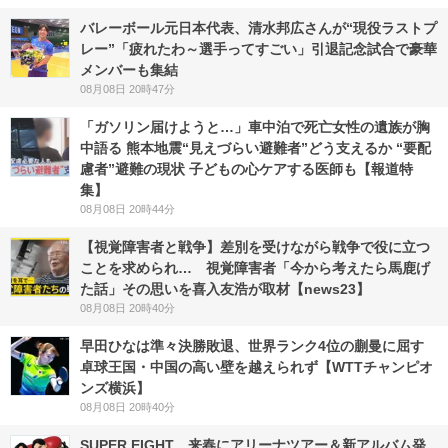
バレーボール元日本代表、清水邦広さんが“現役ラストプ
レー”「疲れたわ～選手ってすごい」引退記念試合で豪華
メンバーも集結
08月08日 20時47分
「ガソリン届けようと…」車中泊で死亡女性の遺族が胸
中語る 熊本地震“見えづらい避難者”どう支えるか “要配
慮者”避難の現状 子どもの心ケアする医師も【報道特
集】
08月08日 20時44分
【視覚障害者と戦争】差別を受けながら戦争で役に立つ
ことを求められ… 視覚障害者「今から考えたら馬鹿げ
た話」その思いを喜入友浩が取材【news23】
08月08日 20時40分
早田ひなは準々決勝敗退、世界ランク4位の蒯曼に屈す
卓球王国・中国の高い壁を越えられず【WTTチャンピオ
ンズ横浜】
08月08日 20時40分
SUPER EIGHT、来春にアリーナツアー＆新アルバム発