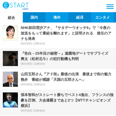
国内
海外
経済
エンタメ
総合
NHK林田理沙アナ、『サタデーウオッチ9』で「今夜の
放送をもって番組を離れます」と説明される 後任のア
ナも発表
08月08日 22時14分
『告白－25年目の秘密－』遊園地デートでサプライズ
爽太（松村北斗）の犯行動機も判明
08月08日 21時54分
山田五郎さん『アド街』最後の出演 最後まで街の魅力
熱弁 番組が感謝「天国の五郎さんへ」
08月08日 21時52分
張本智和がストレート勝ちでベスト4進出、フランスの強
豪を圧倒、大会連覇まであと2つ【WTTチャンピオンズ
横浜】
08月08日 21時46分