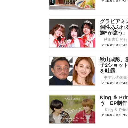
2026-08-08 
グラビアミ
個性あふれ
族“が違う」
2026-08-08 
秋山成勲、妻
子2ショッ
を吐露
2026-08-08 
King ＆
う EP制
2026-08-08 