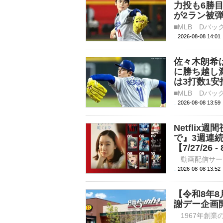
力投も6勝
が2ラン被
2026-08-08 14:
佐々木朗希
に勝ち越し
は3打数1安
2026-08-08 13:
Netfli
で』3週連
【7/27/26 - 
2026-08-08 
【令和8年8
謝デー企画