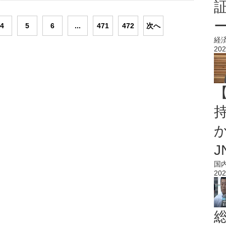
4
5
6
...
471
472
次へ
経
202
持
J
国
202