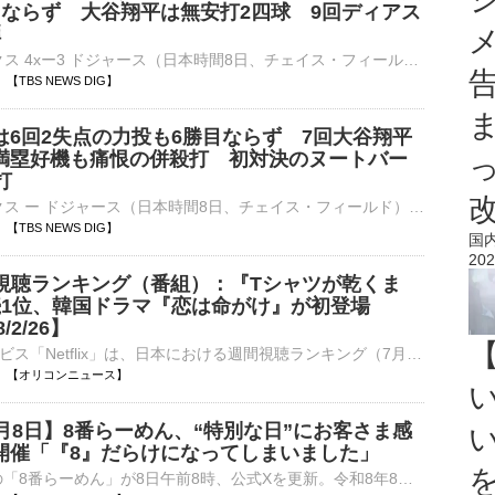
目ならず 大谷翔平は無安打2四球 9回ディアス
弾
■MLB Dバックス 4xー3 ドジャース（日本時間8日、チェイス・フィールド）ドジャースが敵地でのダイヤモンドバックス戦でサヨナラ負けし、7連敗を喫した。今季20度目の先発登板した佐々木朗希（24）は…
01 【TBS NEWS DIG】
は6回2失点の力投も6勝目ならず 7回大谷翔平
満塁好機も痛恨の併殺打 初対決のヌートバー
打
■MLB Dバックス ー ドジャース（日本時間8日、チェイス・フィールド）ドジャースの佐々木朗希（24）が敵地でのダイヤモンドバックス戦に今季20度目の先発登板。6回、86球を投げて被安打4、奪三振5、…
59 【TBS NEWS DIG】
国
202
x週間視聴ランキング（番組）：『Tシャツが乾くま
続1位、韓国ドラマ『恋は命がけ』が初登場
8/2/26】
動画配信サービス「Netflix」は、日本における週間視聴ランキング（7月27日～8月2日）を発表。映画以外の番組部門では、TBS系ドラマ『Tシャツが乾くまで』が3週連続で首位を獲得した。 【動画】韓国ドラマ『恋は⋯
13:52 【オリコンニュース】
月8日】8番らーめん、“特別な日”にお客さま感
開催「『8』だらけになってしまいました」
1967年創業の「8番らーめん」が8日午前8時、公式Xを更新。令和8年8月8日の“特別な日”にお客さま感謝デー企画を開催すると発表した。 【写真】「『8』だらけになってしまいました」8番らーめんのお客さま感謝デー⋯