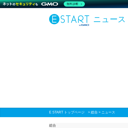
無料診断
ニュース
E START トップページ
>
総合
>
ニュース
総合