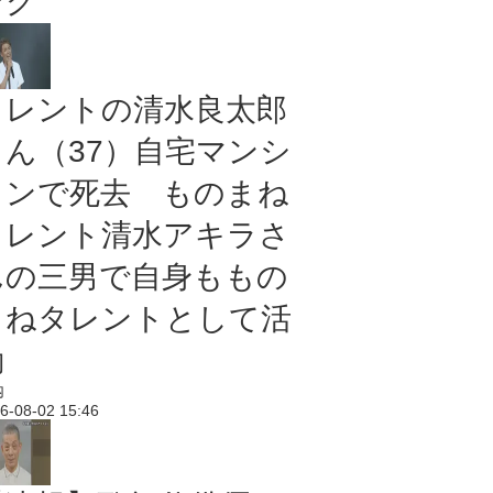
ング
タレントの清水良太郎
さん（37）自宅マンシ
ョンで死去 ものまね
タレント清水アキラさ
んの三男で自身ももの
まねタレントとして活
動
内
6-08-02 15:46