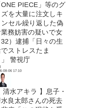
ONE PIECE」等のグ
ッズを大量に注文しキ
ャンセル繰り返した偽
計業務妨害の疑いで女
（32）逮捕「日々の生
活でストレスたま
り」 警視庁
内
6-08-06 17:10
【 清水アキラ 】息子・
清水良太郎さんの死去