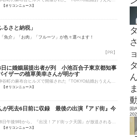
14:16 【オリコンニュース】
ふるさと納税」
「魚介」「お肉」「フルーツ」が色々選べます！
月8日に婚姻届提出者が列 小池百合子東京都知事
バイザーの植草美幸さんが明かす
8日、東京・神谷町の麻布台ヒルズで開催された『TOKYO結婚おうえんフェスタ』でトークショーに参加した。 【写真】華やかなピンク色のワンピース姿の井上咲楽 令和8年8月8日という「8」が3つ並ぶ「はちみつ結⋯
14:11 【オリコンニュース】
んが死去6日前に収録 最後の出演『アド街』今
国
202
テレビ東京で8日午後9時から、『出没！アド街ック天国』が放送される。今回は東京・門前仲町を取り上げる。 【写真】亡くなる6日前…スタジオで笑みを浮かべる山田五郎さん 江戸三大祭のひとつ“深川八幡祭り”直⋯
14:10 【オリコンニュース】