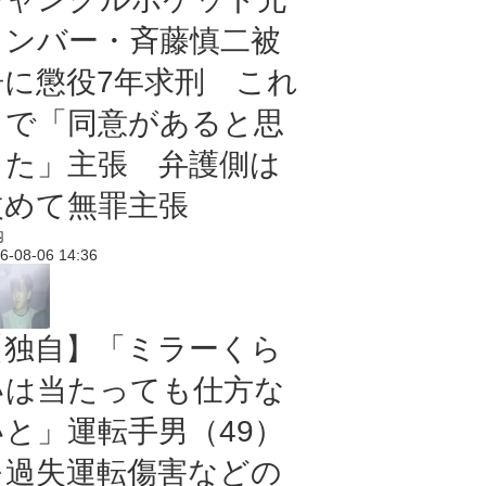
メンバー・斉藤慎二被
告に懲役7年求刑 これ
まで「同意があると思
った」主張 弁護側は
改めて無罪主張
内
6-08-06 14:36
【独自】「ミラーくら
いは当たっても仕方な
いと」運転手男（49）
を過失運転傷害などの