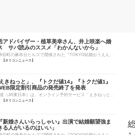
活アドバイザー・植草美幸さん、井上咲楽へ婚
ス サバ読みのススメ「わかんないから」
8日、東京・神谷町の麻布台ヒルズで開催された『TOKYO結婚おうえんフェスタ』でトークショーに参加した。 【写真】華やかなピンク色のワンピース姿の井上咲楽 令和8年8月8日という「8」が3つ並ぶ「はちみつ結⋯
14:29 【オリコンニュース】
「えきねっと」、『トクだ値14』『トクだ値1』
WEB限定割引商品の発売終了を発表
東日本旅客鉄道（JR東日本）は、オンライン予約サービス「えきねっと」で発売している一部のWEB限定割引商品の発売終了を発表した。 【画像】9月～10月に発売終了となる「えきねっと」商品一覧 対象商品は下記⋯
14:25 【オリコンニュース】
『新婚さんいらっしゃい』出演で結婚願望強ま
総
きる人がいるのはいい」
8日、東京・神谷町の麻布台ヒルズで開催された『TOKYO結婚おうえんフェスタ』でトークショーに参加した。 【写真】華やかなピンク色のワンピース姿の井上咲楽 令和8年8月8日という「8」が3つ並ぶ「はちみつ結⋯