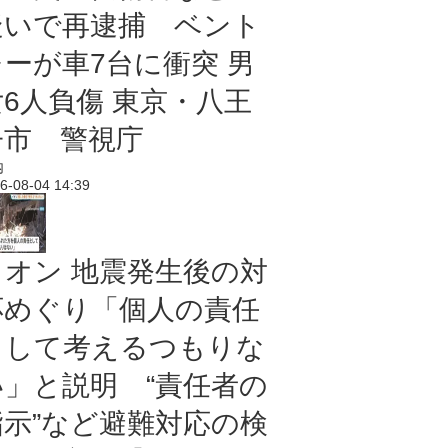
疑いで再逮捕 ベント
レーが車7台に衝突 男
女6人負傷 東京・八王
子市 警視庁
内
6-08-04 14:39
イオン 地震発生後の対
応めぐり「個人の責任
として考えるつもりな
い」と説明 “責任者の
指示”など避難対応の検