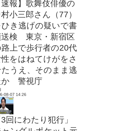
【速報】歌舞伎俳優の
中村小三郎さん（77）
をひき逃げの疑いで書
類送検 東京・新宿区
の路上で歩行者の20代
女性をはねてけがをさ
せたうえ、そのまま逃
走か 警視庁
内
6-08-07 14:26
「3回にわたり犯行」
ジャングルポケット元