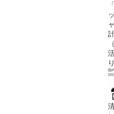
「
国
202