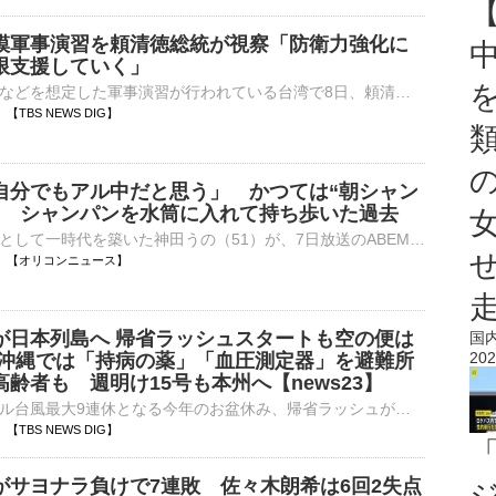
模軍事演習を頼清徳総統が視察「防衛力強化に
限支援していく」
中国による侵攻などを想定した軍事演習が行われている台湾で8日、頼清徳総統が海軍基地を視察しました。8日、南部・高雄市の海軍基地で、有事を想定しミサイル艇を緊急出港させる演習が行われました。演習を視察した…
06 【TBS NEWS DIG】
自分でもアル中だと思う」 かつては“朝シャン
” シャンパンを水筒に入れて持ち歩いた過去
美のカリスマとして一時代を築いた神田うの（51）が、7日放送のABEMA『ダマってられない女たち season3』に出演。かつて「自分でもアル中だと思う」と語るほどの酒豪だったことを明かし、朝からシャンパンを飲んで⋯
14:05 【オリコンニュース】
が日本列島へ 帰省ラッシュスタートも空の便は
国
202
 沖縄では「持病の薬」「血圧測定器」を避難所
齢者も 週明け15号も本州へ【news23】
お盆休みにダブル台風最大9連休となる今年のお盆休み、帰省ラッシュが始まりました。「じいじたち、奈良に会いに行く。1年ぶり」楽しいお盆休みの始まり、ですが&hellip;。7日午後7時ごろの鹿児島県・沖永…
03 【TBS NEWS DIG】
がサヨナラ負けで7連敗 佐々木朗希は6回2失点