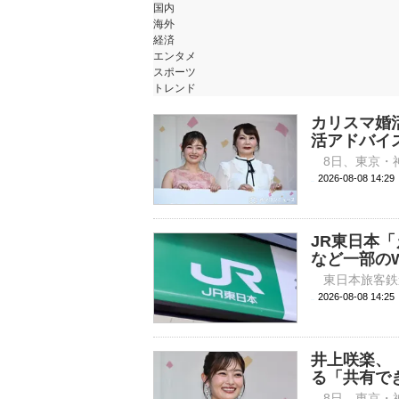
国内
海外
経済
エンタメ
スポーツ
トレンド
カリスマ婚
活アドバイ
2026-08-08 
JR東日本
など一部の
2026-08-08 
井上咲楽、
る「共有で