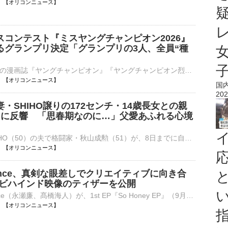
13:51 【オリコンニュース】
スコンテスト『ミスヤングチャンピオン2026』
るグランプリ決定「グランプリの3人、全員“種
秋田書店発行の漫画誌『ヤングチャンピオン』『ヤングチャンピオン烈』『別冊ヤングチャンピオン』の合同グラビアミスコンテスト『ミスヤングチャンピオン2026』の授賞式が8日、都内で行われ、グランプリ３名、準⋯
13:39 【オリコンニュース】
国
202
・SHIHO譲りの172センチ・14歳長女との親
トに反響 「思春期なのに…」父愛あふれる心境
モデルのSHIHO（50）の夫で格闘家・秋山成勲（51）が、8日までに自身のインスタグラムを更新。母譲りのスタイルが話題の長女・サランちゃん（14）とのショッピングデートを公開した。 【写真】14歳で172センチ！⋯
13:30 【オリコンニュース】
 Prince、真剣な眼差しでクリエイティブに向き合
作ビハインド映像のティザーを公開
King ＆ Prince（永瀬廉、髙橋海人）が、1st EP『So Honey EP』（9月2日発売）初回限定盤Bに収録されるBehind the scenes of 『So Honey EP』のティザー映像をきょう8日、オフィシャルYouTubeで公開した。 【写⋯
13:30 【オリコンニュース】