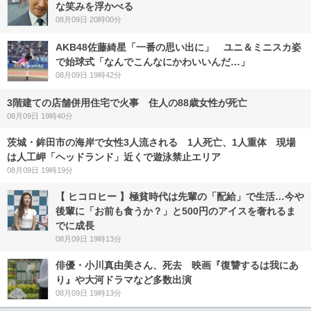
な笑みを浮かべる
08月09日 20時00分
AKB48佐藤綺星「一番の思い出に」 ユニ＆ミニスカ姿
で始球式「なんでこんなにかわいいんだ…」
08月09日 19時42分
3階建ての店舗併用住宅で火事 住人の88歳女性が死亡
08月09日 19時40分
茨城・鉾田市の海岸で女性3人流される 1人死亡、1人重体 現場
は人工岬「ヘッドランド」近くで遊泳禁止エリア
08月09日 19時19分
【 ヒコロヒー 】極貧時代は先輩の「配給」で生活…今や
後輩に「お前も食うか？」と500円のアイスを奢れるま
でに成長
08月09日 19時13分
俳優・小川真由美さん、死去 映画『復讐するは我にあ
り』や大河ドラマなど多数出演
08月09日 19時13分