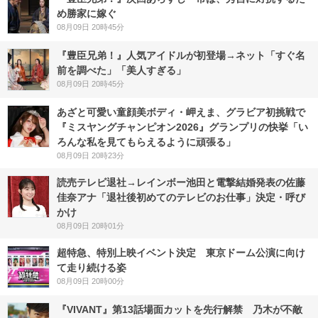
め勝家に嫁ぐ
08月09日 20時45分
『豊臣兄弟！』人気アイドルが初登場→ネット「すぐ名
前を調べた」「美人すぎる」
08月09日 20時45分
あざと可愛い童顔美ボディ・岬えま、グラビア初挑戦で
『ミスヤングチャンピオン2026』グランプリの快挙「い
ろんな私を見てもらえるように頑張る」
08月09日 20時23分
読売テレビ退社→レインボー池田と電撃結婚発表の佐藤
佳奈アナ「退社後初めてのテレビのお仕事」決定・呼び
かけ
08月09日 20時01分
超特急、特別上映イベント決定 東京ドーム公演に向け
て走り続ける姿
08月09日 20時00分
『VIVANT』第13話場面カットを先行解禁 乃木が不敵