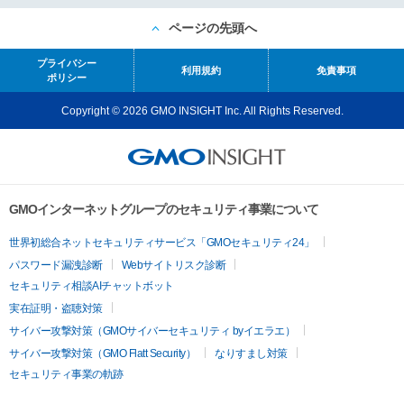
ページの先頭へ
プライバシー
利用規約
免責事項
ポリシー
Copyright © 2026 GMO INSIGHT Inc. All Rights Reserved.
GMOインターネットグループのセキュリティ事業について
世界初総合ネットセキュリティサービス「GMOセキュリティ24」
パスワード漏洩診断
Webサイトリスク診断
セキュリティ相談AIチャットボット
実在証明・盗聴対策
サイバー攻撃対策（GMOサイバーセキュリティ byイエラエ）
サイバー攻撃対策（GMO Flatt Security）
なりすまし対策
セキュリティ事業の軌跡