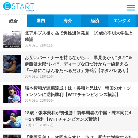
国内
海外
経済
エンタメ
総合
北アルプス槍ヶ岳で男性遺体発見 19歳の不明大学生と
確認
08月09日 21時11分
お互いパートナーを持ちながら… 早見あかり“タキ”＆
伊藤健太郎“レイ”、ディープな口づけから一線超える
『一緒にごはんをたべるだけ』第6話【ネタバレあり】
08月09日 21時10分
張本智和が連覇達成！妹・美和と兄妹V 韓国のオ・ジ
ュンソンに逆転勝利【WTTチャンピオンズ横浜】
08月09日 20時56分
18歳・張本美和が初優勝！前年覇者の中国・陳幸同に4
ー2で勝利【WTTチャンピオンズ横浜】
08月09日 20時55分
『豊臣兄弟！』次回あらすじ 市は、秀吉に対抗するた