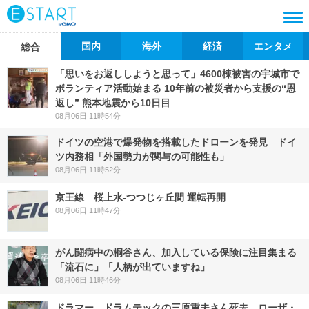
国内
海外
経済
エンタメ
総合
「思いをお返ししようと思って」4600棟被害の宇城市で
ボランティア活動始まる 10年前の被災者から支援の“恩
返し” 熊本地震から10日目
08月06日 11時54分
ドイツの空港で爆発物を搭載したドローンを発見 ドイ
ツ内務相「外国勢力が関与の可能性も」
08月06日 11時52分
京王線 桜上水-つつじヶ丘間 運転再開
08月06日 11時47分
がん闘病中の桐谷さん、加入している保険に注目集まる
「流石に」「人柄が出ていますね」
08月06日 11時46分
ドラマー、ドラムテックの三原重夫さん死去 ローザ・