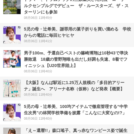
ルクセンブルグでデビュー ザ・ルースターズ、ザ・ス
ターリンにも参加
08月06日 11時45分
5児の母・辻希美、謝罪用の菓子折りを買い溜める 学校
からの電話に毎回ヒヤヒヤ
08月06日 11時41分
男子100m、予選自己ベストの篠崎博翔は10秒43で準決
勝敗退 18歳の菅野翔唯も出だし好調も失速、8着でフ
ィニッシュ【U20世界陸上】
08月06日 11時40分
【大阪】なんば駅近に1.25万人規模の「多目的アリー
ナ」誕生へ アリーナ名称（仮称）など発表【概要】
08月06日 11時40分
5児の母・辻希美、100均アイテムで徹底管理する“中学
生次男”の林間学校準備を披露「こんなに大変なの!?」
08月06日 11時40分
「え～還暦!!」森口瑤子、真っ赤なワンピース姿で誕生