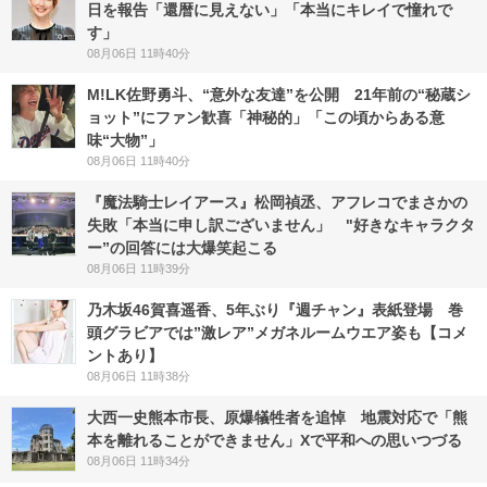
日を報告「還暦に見えない」「本当にキレイで憧れで
す」
08月06日 11時40分
M!LK佐野勇斗、“意外な友達”を公開 21年前の“秘蔵シ
ョット”にファン歓喜「神秘的」「この頃からある意
味“大物”」
08月06日 11時40分
『魔法騎士レイアース』松岡禎丞、アフレコでまさかの
失敗「本当に申し訳ございません」 "好きなキャラクタ
ー”の回答には大爆笑起こる
08月06日 11時39分
乃木坂46賀喜遥香、5年ぶり『週チャン』表紙登場 巻
頭グラビアでは”激レア”メガネルームウエア姿も【コメ
ントあり】
08月06日 11時38分
大西一史熊本市長、原爆犠牲者を追悼 地震対応で「熊
本を離れることができません」Xで平和への思いつづる
08月06日 11時34分