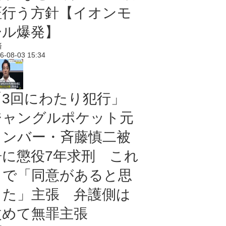
証行う方針【イオンモ
ール爆発】
済
6-08-03 15:34
「3回にわたり犯行」
ジャングルポケット元
メンバー・斉藤慎二被
告に懲役7年求刑 これ
まで「同意があると思
った」主張 弁護側は
改めて無罪主張