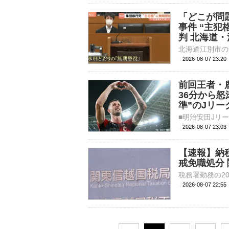
「どこが問
事件 “主犯
判 北海道
2026-08-07 23:
前回王者・
36分から
準”のJリ
2026-08-07 23:
【速報】納
戒免職処分
2026-08-07 22: