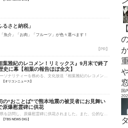
ふるさと納税」
「魚介」「お肉」「フルーツ」が色々選べます！
相葉雅紀のレコメン！リミックス』9月末で終了
の歴史に幕【相葉の報告ほぼ全文】
相葉雅紀がパーソナリティーを務める、文化放送『相葉雅紀のレコメン！リミックス』（毎週金曜 深0：00）の公式Xが、7日深夜に更新。9月末で終了することを発表した。 【写真】相葉雅紀がステージの上できらめく⋯
01:11 【オリコンニュース】
国
202
初の“おことば”で熊本地震の被災者にお見舞い
で原爆慰霊碑に供花
悠仁さまが広島県を訪問し、原爆慰霊碑に供花されました。また、公的な行事で初めてとなる“おことば”を述べられました。秋篠宮家の長男・悠仁さまは、広島市の平和記念公園を訪れ、原爆慰霊碑の前まで真剣な表情で歩…
04 【TBS NEWS DIG】