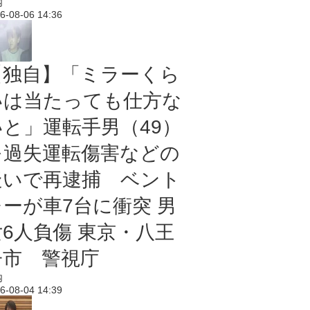
内
6-08-06 14:36
【独自】「ミラーくら
いは当たっても仕方な
いと」運転手男（49）
を過失運転傷害などの
疑いで再逮捕 ベント
レーが車7台に衝突 男
女6人負傷 東京・八王
子市 警視庁
内
6-08-04 14:39