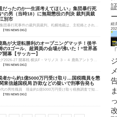
題だったのか一生涯考えてほしい」集団暴行死
格”の男（当時18）に無期懲役の判決 裁判員裁
・江別市
経
北海道江別市の集団暴行死事件の裁判員裁判。札幌地裁は、主犯格とされる当時18歳でアルバイトだった男に無期懲役を言い渡しました。高杉昌希 裁判長「どうしてこのようなことになったのか、自分のどこが問題だった…
202
20 【TBS NEWS DIG】
鹿島が大逆転勝利のオープニングマッチ！後半
怒涛の3ゴール、超満員の会場が沸いた！“世界基
ーグ開幕【サッカー】
■明治安田Jリーグ2026-27 開幕戦 横浜F・マリノス ３－４ 鹿島アントラーズ（7日、東京・MUFGスタジアム）Jリーグがリーグ移行し2026-27シーズンが新たに開幕した。7日に行われた開幕戦は…
03 【TBS NEWS DIG】
税者から約1億5000万円受け取り…国税職員を懲
 関東信越国税局 詐欺などの疑いで刑事告発も
税務署勤務の20代の男性職員 現金約1億5000万円受け取り税務調査で知り合った納税者から現金およそ1億5000万円を受け取っていたなどとして、関東信越国税局はさきほど、茨城県の税務署に勤務する20代の…
55 【TBS NEWS DIG】