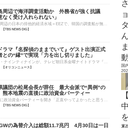
島周辺で海洋調査活動か 外務省が強く抗議
意なく受け入れられない」
外務省は、竹島周辺の日本の排他的経済水域＝EEZで、韓国の調査船が無断で海洋調査を行ったとして、韓国側に抗議しました。外務省によりますと、島根県・竹島の西の日本のEEZで7日、韓国の調査船がワイヤのよう…
50 【TBS NEWS DIG】
ドラマ『名探偵のままでいて』ゲスト出演正式
者との“縁”で実現「力を出し切りました」
お笑いコンビ・ナインティナインが、テレビ朝日系金曜ナイトドラマ『名探偵のままでいて』（毎週金曜 後11：15 ※一部地域を除く）に、重要な役どころでゲスト出演することが決定した。 【全身ショット】夏らし⋯
国
00:45 【オリコンニュース】
202
県議団の松尾会長が辞任 最大会派で“異例”の
 熊本地震の直後に政治資金パーティー
熊本地震の直後に政治資金パーティーを開き「正直やってよかったと思う」などと発言、批判が出ていた自民党福岡県議団の松尾統章議員が県議団の会長を辞任しました。議長ポストをめぐる金銭授受疑惑などで揺れる福岡県…
42 【TBS NEWS DIG】
GWの為替介入は総額11.7兆円 4月30日は一日