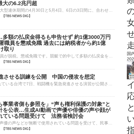
大の6.2兆円超
政府・日銀は、大型連休期間の4月30日と5月4日、6日の3日間に、合わせて11.7兆円規模の円買い・ドル売りの為替介入を行いました。このうち、4月30日の介入額は、一日としては過去最大の6兆2787億円…
38 【TBS NEWS DIG】
多額の払戻金得るも申告せず 約1億3000万円
務署職員を懲戒免職 過去には納税者から約1億
受け取り
国
税務署の現役職員が脱税。懲戒免職です。競艇で的中して多額の払戻金を得ていながら確定申告せず、1億3000万円あまりを脱税したなどとして、茨城県内の税務署に勤務する男性職員が懲戒免職になりました。また、こ…
202
35 【TBS NEWS DIG】
進させる訓練を公開 中国の侵攻を想定
中国による侵攻を想定した軍事演習が行われている台湾で7日、戦闘機を緊急発進させる演習が公開されました。台湾で5日から行われている大規模な軍事演習「漢光演習」。3日目となった7日は、新竹市の空軍基地で戦闘…
も事業者側も参照を」“声も権利保護の対象”と
針を公表…生成AI動画で声優や俳優の声や顔が
れている問題受けて 法務省検討会
生成AIによって声優の声などが無断で使用されている問題を受けて、民事責任のあり方を議論していた法務省の検討会はきょう（7日）、声が権利保護の対象になることを明記した指針を公表しました。生成AIで作成され…
24 【TBS NEWS DIG】