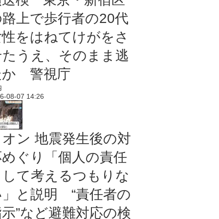
の路上で歩行者の20代
女性をはねてけがをさ
せたうえ、そのまま逃
走か 警視庁
内
6-08-07 14:26
イオン 地震発生後の対
応めぐり「個人の責任
として考えるつもりな
い」と説明 “責任者の
指示”など避難対応の検