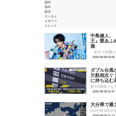
国内
海外
経済
エンタメ
スポーツ
トレンド
中島健人、
王』愛あふ
施
2026-08-08 
ダブル台風
欠航相次ぐ
に持ち込む高
2026-08-08 01:
大分県で最
2026-08-08 01: