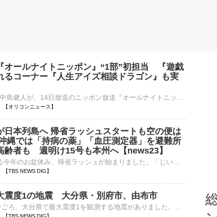
『オールナイトニッポン』“1部”初担当 『遊戯
れるコーナー『人生アイズ相談ドラゴン』も実
歌手で俳優の中島健人が、14日放送のニッポン放送『オールナイトニッポン』（深1：00）でパーソナリティを担当することが決定した。3rdシングル「鬼事/Fiction Love」が19日にリリースされることを記念して、中島⋯
03:00 【オリコンニュース】
が日本列島へ 帰省ラッシュスタートも空の便は
 沖縄では「持病の薬」「血圧測定器」を避難所
齢者も 週明け15号も本州へ【news23】
最大9連休となる今年のお盆休み、帰省ラッシュが始まりました。「じいじたち、奈良に会いに行く。1年ぶり」楽しいお盆休みの始まり、ですが…。7日午後7時ごろの鹿児島県・沖永良部島、激しい雨と風で木が揺れてい…
57 【TBS NEWS DIG】
大震度1の地震 大分県・別府市、由布市
総
8日午前1時10分ごろ、大分県で最大震度1を観測する地震がありました。気象庁によりますと、震源地は大分県西部で、震源の深さはおよそ10km、地震の規模を示すマグニチュードは2.8と推定されます。この地震…
13 【TBS NEWS DIG】