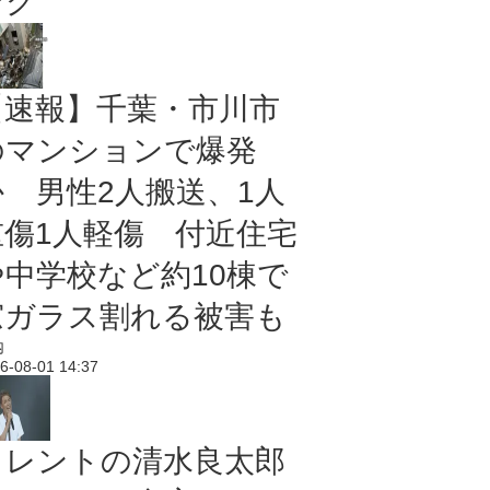
ング
【速報】千葉・市川市
のマンションで爆発
か 男性2人搬送、1人
重傷1人軽傷 付近住宅
や中学校など約10棟で
窓ガラス割れる被害も
内
6-08-01 14:37
タレントの清水良太郎