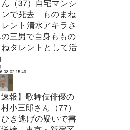
さん（37）自宅マンシ
ョンで死去 ものまね
タレント清水アキラさ
んの三男で自身ももの
まねタレントとして活
動
内
6-08-02 15:46
【速報】歌舞伎俳優の
中村小三郎さん（77）
をひき逃げの疑いで書
類送検 東京・新宿区