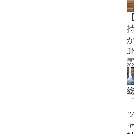
持
J
国
202
「