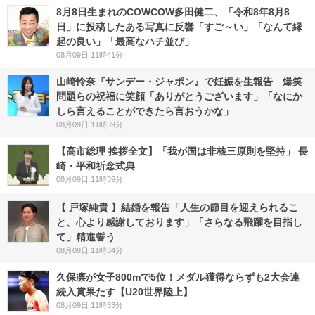
8月8日生まれのCOWCOW多田健二、「令和8年8月8
日」に投稿したある写真に反響「すご～い」「なんて縁
起の良い」「最高なハチ並び」
08月09日 11時41分
山崎怜奈『サンデー・ジャポン』で妊娠を生報告 爆笑
問題らの祝福に笑顔「ありがとうございます」「なにか
しら言えることができたら言おうかな」
08月09日 11時39分
【高市総理 挨拶全文】「我が国は非核三原則を堅持」 長
崎・平和祈念式典
08月09日 11時39分
【 戸塚純貴 】結婚を報告「人生の節目を迎えられるこ
と、心より感謝しております」「さらなる飛躍を目指し
て」精進誓う
08月09日 11時34分
久保凛が女子800mで5位！メダル獲得ならずも2大会連
続入賞果たす【U20世界陸上】
08月09日 11時33分