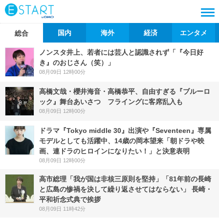
国内
海外
経済
エンタメ
総合
ノンスタ井上、若者には芸人と認識されず「『今日好
き』のおじさん（笑）」
08月09日 12時00分
高橋文哉・櫻井海音・高橋恭平、自由すぎる『ブルーロ
ック』舞台あいさつ フライングに客席乱入も
08月09日 12時00分
ドラマ『Tokyo middle 30』出演や『Seventeen』専属
モデルとしても活躍中、14歳の岡本望来「朝ドラや映
画、連ドラのヒロインになりたい！」と決意表明
08月09日 12時00分
高市総理「我が国は非核三原則を堅持」「81年前の長崎
と広島の惨禍を決して繰り返させてはならない」 長崎・
平和祈念式典で挨拶
08月09日 11時42分