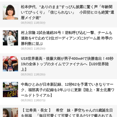
松本伊代、“ありのまま”すっぴん披露に驚く声「年齢聞
いてびっくり」「信じられない」 小田切ヒロも絶賛“還
暦メイク術”
08月09日 11時30分
村上宗隆 2試合連続26号！逆転呼び込む一撃、チームも
連敗を4で止めて2位ガーディアンズに3ゲーム差 昨季の
勝利数に並ぶ
08月09日 11時29分
U18世界最高・後藤大樹が男子400mHで決勝進出！49秒
19の全体トップのタイムでファイナルへ【U20世界陸
上】
08月09日 11時28分
中島ひとみが日本新記録、12秒62を予選でいきなりマー
ク、福部真子の記録を2年ぶりに更新【陸上・富士北麓ワ
ールドトライアル】
08月09日 11時07分
【 辻希美・長女 】 希空 妹・夢空ちゃんの1歳誕生日
を祝福 「毎日可愛くて可愛くて見るだけで癒されてる