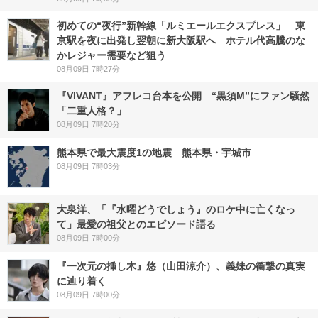
初めての“夜行”新幹線「ルミエールエクスプレス」 東
京駅を夜に出発し翌朝に新大阪駅へ ホテル代高騰のな
かレジャー需要など狙う
08月09日 7時27分
『VIVANT』アフレコ台本を公開 “黒須M”にファン騒然
「二重人格？」
08月09日 7時20分
熊本県で最大震度1の地震 熊本県・宇城市
08月09日 7時03分
大泉洋、「『水曜どうでしょう』のロケ中に亡くなっ
て」最愛の祖父とのエピソード語る
08月09日 7時00分
『一次元の挿し木』悠（山田涼介）、義妹の衝撃の真実
に辿り着く
08月09日 7時00分