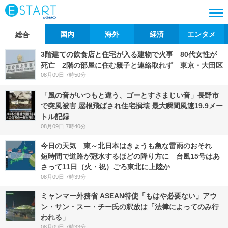
国内
海外
経済
エンタメ
総合
3階建ての飲食店と住宅が入る建物で火事 80代女性が
死亡 2階の部屋に住む親子と連絡取れず 東京・大田区
08月09日 7時50分
「風の音がいつもと違う、ゴーとすさまじい音」長野市
で突風被害 屋根飛ばされ住宅損壊 最大瞬間風速19.9メー
トル記録
08月09日 7時40分
今日の天気 東～北日本はきょうも急な雷雨のおそれ
短時間で道路が冠水するほどの降り方に 台風15号はあ
さって11日（火・祝）ごろ東北に上陸か
08月09日 7時39分
ミャンマー外務省 ASEAN特使「もはや必要ない」アウ
ン・サン・スー・チー氏の釈放は「法律によってのみ行
われる」
08月09日 7時33分