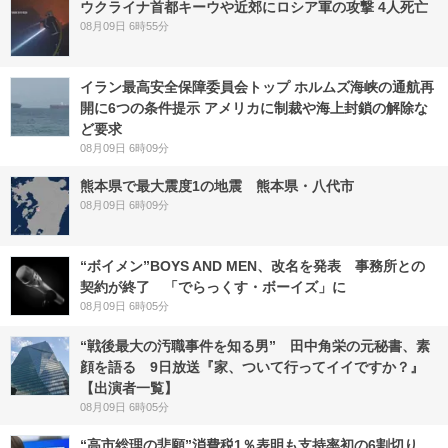
ウクライナ首都キーウや近郊にロシア軍の攻撃 4人死亡
08月09日 6時55分
イラン最高安全保障委員会トップ ホルムズ海峡の通航再
開に6つの条件提示 アメリカに制裁や海上封鎖の解除な
ど要求
08月09日 6時09分
熊本県で最大震度1の地震 熊本県・八代市
08月09日 6時09分
“ボイメン”BOYS AND MEN、改名を発表 事務所との
契約が終了 「でらっくす・ボーイズ」に
08月09日 6時05分
“戦後最大の汚職事件を知る男” 田中角栄の元秘書、素
顔を語る 9日放送『家、ついて行ってイイですか？』
【出演者一覧】
08月09日 6時05分
“高市総理の悲願”消費税1％表明も支持率初の6割切り…