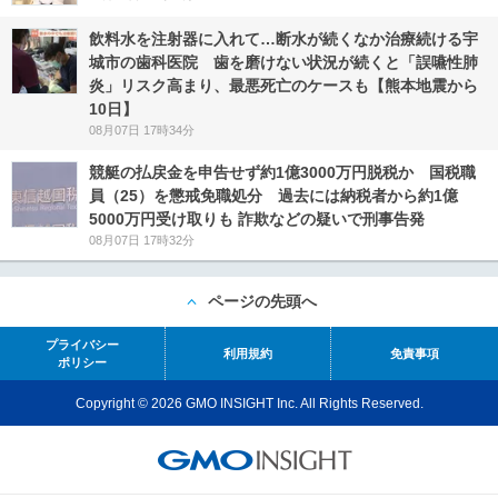
飲料水を注射器に入れて…断水が続くなか治療続ける宇
城市の歯科医院 歯を磨けない状況が続くと「誤嚥性肺
炎」リスク高まり、最悪死亡のケースも【熊本地震から
10日】
08月07日 17時34分
競艇の払戻金を申告せず約1億3000万円脱税か 国税職
員（25）を懲戒免職処分 過去には納税者から約1億
5000万円受け取りも 詐欺などの疑いで刑事告発
08月07日 17時32分
ページの先頭へ
プライバシー
利用規約
免責事項
ポリシー
Copyright © 2026 GMO INSIGHT Inc. All Rights Reserved.