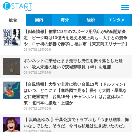
国内
海外
経済
エンタメ
総合
【倒産情報】創業113年のスポーツ用品店が破産開始決
定 ピーク時は13億円を超える売上高も…大手との競争
やコロナ禍の影響で赤字に 福井市 【東京商工リサーチ】
08月07日 18時00分
ボンネットに乗せたまま走行し男性を振り落とした疑
い 殺人未遂の疑いで茨城県職員（48）を逮捕
08月07日 17時57分
【台風情報】大型で非常に強い台風13号（ドルフィン）
はいつ、どこに？【進路図で見る】長引く大雨・暴風な
どに厳重警戒 台風15号（チャンホン）はお盆休みに
東・北日本に接近・上陸か
08月07日 17時53分
【 浜崎あゆみ 】千葉公演でトラブルも「つまり結果、悔
いなしでした。そうだ、今日も私達は生き抜いたのだ」
08月07日 17時52分