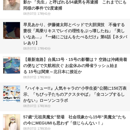
影か 「先生」と呼ばれる54歳男を再逮捕 これまでにも
同様の事件で2度逮捕
08月07日 17時41分
早見あかり、伊藤健太郎とベッドで大胆演技 不倫する
妻役「馬乗りキスでレイの理性をぶっ壊したね」「美し
いなあ…」『一緒にごはんをたべるだけ』第6話【ネタバ
レあり】
08月07日 17時40分
【最新進路】台風13号・15号の影響は？ 空路は沖縄発着
の便などで欠航相次ぐ お盆休みの帰省ラッシュ始ま
る 15号は関東～北日本に接近か
08月07日 17時38分
『ハイキュー!!』人気キャラの“小学生姿”公開に150万表
示、「ちびっ子たちのアクスタやば」「全コンプするし
かない」ローソンコラボ
08月07日 17時36分
57歳“元祖美魔女”登場 社会現象から15年“美魔女”たち
の今にMEGUMIも思わず「信じらんない！」
08月07日 17時35分