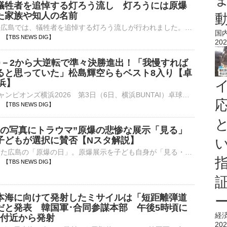
犠牲者を追悼する灯ろう流し 灯ろうには原爆
た家族や知人の名前
被爆から81年の広島では、犠牲者を追悼する灯ろう流しが行われました。灯ろう流しは原爆投下後、水を求めて川に入り、犠牲になった多くの人たちを追悼するために行われています。親子「子どもたちに平和の大事さを伝…
国
28 【TBS NEWS DIG】
202
0－2から大逆転で準々決勝進出！「我慢すれば
ると思っていた」松島輝空らもベスト8入り【卓
浜】
■卓球 WTTチャンピオンズ横浜2026 第3日（6日、横浜BUNTAI）卓球のシングルスNo.1決定戦、WTTチャンピオンズ横浜の3日目は男女の1、2回戦が行われ、世界ランキング3位の張本美和（18、…
14 【TBS NEWS DIG】
人の写真にトラウマ”原爆の悲惨な展示「見る」
子どもが選択に賛否【Nスタ解説】
被爆81年を迎えた広島の「原爆の日」。原爆展示を子ども自身が「見る・見ないを選ぶ」という運用案が浮上し、議論となっています。広島「原爆資料館」「見る」「見ない」子どもが選択？高柳光希キャスター:広島の原…
08 【TBS NEWS DIG】
本海に向けて発射したミサイルは「短距離弾道
だと発表 韓国軍･合同参謀本部 午後5時頃に
経
山付近から発射
202