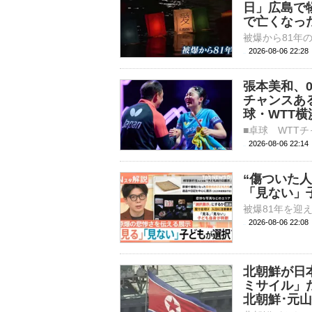
日」広島で
で亡くなっ
2026-08-06 22:
張本美和、
チャンスあ
球・WTT横
2026-08-06 22:
“傷ついた
「見ない」
2026-08-06 22:
北朝鮮が日
ミサイル」
北朝鮮･元