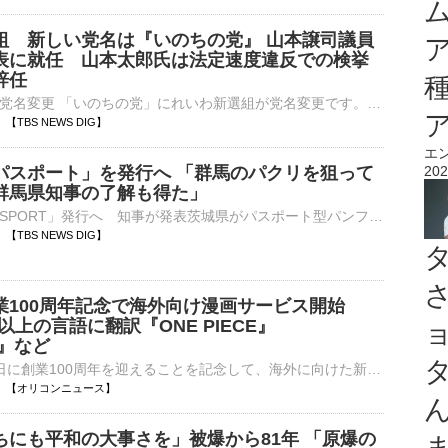
組 新しい党名は『いのちの党』 山本譲司議員
表に就任 山本太郎氏は法定速度違反での検挙
辞任
れいわ新選組が党名変更 「いのちの党」にれいわ新選組が党名変更です。れいわ新選組は、さきほど、党のホームページで新しい党名を『いのちの党』、略称を『いのち』とすると発表しました。今後、総務省に党名変更の…
58 【TBS NEWS DIG】
エ
パスポート」を発行へ 「群馬のパクリを狙って
202
群馬県知事の了解も得た」
「IBARAKI PASSPORT」発行へ 知事が発表茨城県がパスポート型パンフレット「IBARAKI PASSPORT」を発行すると発表しました。茨城県の大井川知事はきょうの定例会見で、観光…
54 【TBS NEWS DIG】
業100周年記念で海外向け漫画サービス開始
0以上の言語に翻訳『ONE PIECE』
O』など
集英社は、8日に創業100周年を迎えることを記念して、海外に向けた新たなグローバル・デジタルサービス「MANGA MILLION（マンガ ミリオン）」を公開した。登録不要で利用できる期間限定（2027年12月末までを予定）⋯
22:32 【オリコンニュース】
ちにも平和の大事さを」被爆から81年 「原爆の