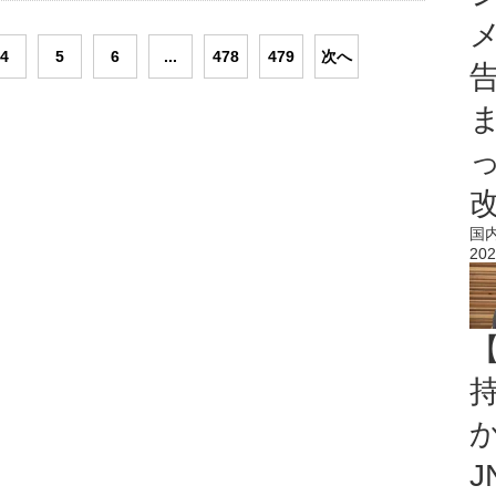
4
5
6
...
478
479
次へ
国
202
持
J