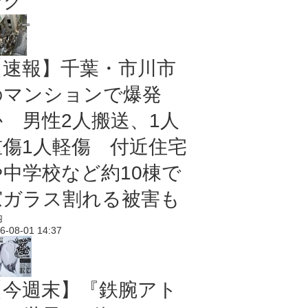
ング
【速報】千葉・市川市
のマンションで爆発
か 男性2人搬送、1人
重傷1人軽傷 付近住宅
や中学校など約10棟で
窓ガラス割れる被害も
内
6-08-01 14:37
【今週末】『鉄腕アト