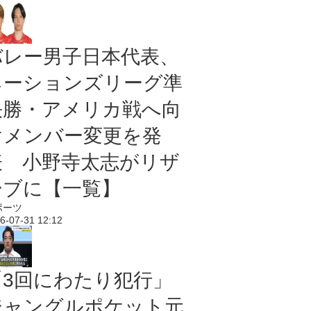
バレー男子日本代表、
ネーションズリーグ準
決勝・アメリカ戦へ向
けメンバー変更を発
表 小野寺太志がリザ
ーブに【一覧】
ポーツ
6-07-31 12:12
「3回にわたり犯行」
ジャングルポケット元