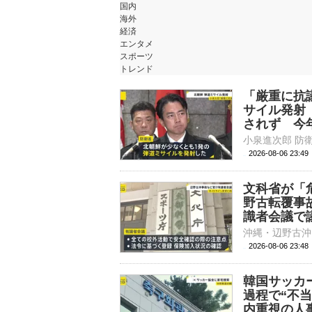
国内
海外
経済
エンタメ
スポーツ
トレンド
「厳重に抗
サイル発射
されず 今
2026-08-06 23:
文科省が「
野古転覆事
識者会議で
2026-08-06 23:
韓国サッカ
過程で“不
内重視の人