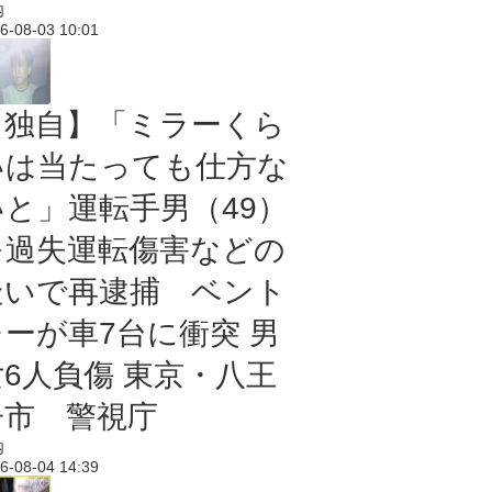
内
6-08-03 10:01
【独自】「ミラーくら
いは当たっても仕方な
いと」運転手男（49）
を過失運転傷害などの
疑いで再逮捕 ベント
レーが車7台に衝突 男
女6人負傷 東京・八王
子市 警視庁
内
6-08-04 14:39