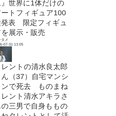
ム』世界に1体だけの
アートフィギュア100
種発表 限定フィギュ
アを展示・販売
ンタメ
6-07-31 13:05
タレントの清水良太郎
さん（37）自宅マンシ
ョンで死去 ものまね
タレント清水アキラさ
んの三男で自身ももの
まねタレントとして活