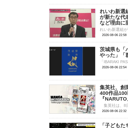
れいわ新選
が新たな代
など理由に
2026-08-06 22:
茨城県も「
やった」「
2026-08-06 22:
集英社、創
400作品10
『NARUT
2026-08-06 
「子どもた