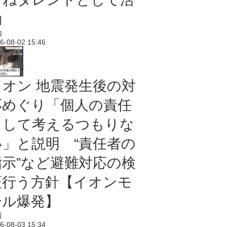
動
内
6-08-02 15:46
イオン 地震発生後の対
応めぐり「個人の責任
として考えるつもりな
い」と説明 “責任者の
指示”など避難対応の検
証行う方針【イオンモ
ール爆発】
済
6-08-03 15:34