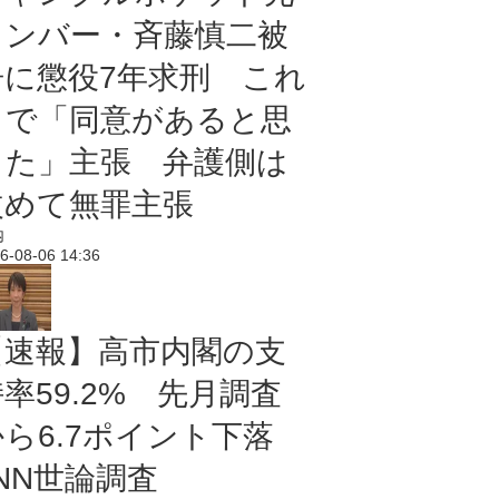
メンバー・斉藤慎二被
告に懲役7年求刑 これ
まで「同意があると思
った」主張 弁護側は
改めて無罪主張
内
6-08-06 14:36
【速報】高市内閣の支
率59.2% 先月調査
から6.7ポイント下落
NN世論調査