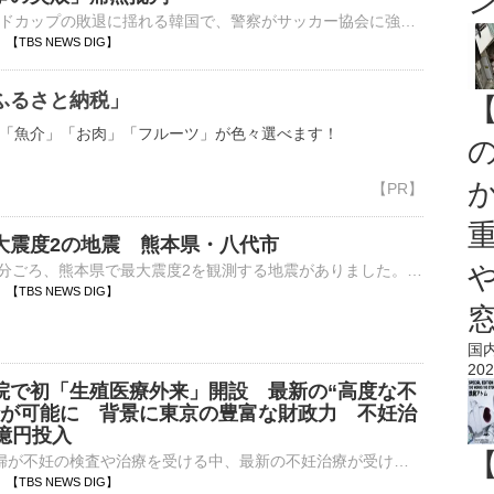
サッカーワールドカップの敗退に揺れる韓国で、警察がサッカー協会に強制捜査に乗り出しました。業務妨害などの疑いで警察の家宅捜索を受けた韓国サッカー協会。現地メディアによりますと、警察は洪明甫前監督の選考過…
43 【TBS NEWS DIG】
ふるさと納税」
「魚介」「お肉」「フルーツ」が色々選べます！
大震度2の地震 熊本県・八代市
6日午後11時21分ごろ、熊本県で最大震度2を観測する地震がありました。気象庁によりますと、震源地は熊本県熊本地方で、震源の深さはごく浅い、地震の規模を示すマグニチュードは2.4と推定されます。この地震…
24 【TBS NEWS DIG】
国
202
院で初「生殖医療外来」開設 最新の“高度な不
診が可能に 背景に東京の豊富な財政力 不妊治
億円投入
2割を超える夫婦が不妊の検査や治療を受ける中、最新の不妊治療が受けられる「生殖医療外来」が東京都立の病院で初めて開設されました。東京・豊島区の都立大塚病院。きょう開設されたのが、「生殖医療外来」です。医…
05 【TBS NEWS DIG】