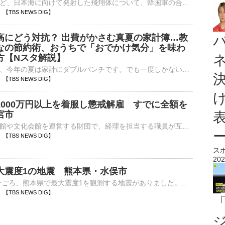
北朝鮮がさきほど、日本海に向けて発射した飛翔体について、韓国軍の合同参謀本部は短距離弾道ミサイルだったと発表しました。このミサイルは午後5時ごろ、北朝鮮の東部・元山付近から発射されたということです。韓国…
58 【TBS NEWS DIG】
高にどう対抗？ 出費がかさむ真夏の家計簿…教
なの節約術、おうちで「おでかけ気分」を味わ
方【Nスタ解説】
暑さや物価高で、今年の夏は家計にダブルパンチです。でも一度しかない夏、やっぱり楽しみたい！皆さん、あの手この手で節約しているようです。夏は出費がかさみがち&hellip; 物価高に負けない&l…
43 【TBS NEWS DIG】
2000万円以上を着服し懲戒解雇 すでに全額を
宮市
宇都宮市の美術館や文化会館を運営する財団で、経理を担当する職員が互助会の費用など2000万円以上を着服したとして、財団がこの職員を懲戒解雇していたことがわかりました。「うつのみや文化創造財団」によります…
33 【TBS NEWS DIG】
ス
202
大震度1の地震 熊本県・水俣市
6日午後9時21分ごろ、熊本県で最大震度1を観測する地震がありました。気象庁によりますと、震源地は熊本県天草・芦北地方で、震源の深さはおよそ10km、地震の規模を示すマグニチュードは2.4と推定されます…
24 【TBS NEWS DIG】