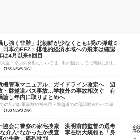
議し強く非難」北朝鮮が少なくとも1発の弾道ミ
 日本のEEZ＝排他的経済水域への飛来は確認
年は4月以来6回目
小泉進次郎 防衛大臣「今回の発射については、我が国として北朝鮮に対し、北京の大使館ルートを通じて厳重に抗議し強く非難した」防衛省は、北朝鮮がきょう夕方、少なくとも1発の弾道ミサイルを発射したと発表しまし…
49 【TBS NEWS DIG】
危機管理マニュアル」ガイドライン改定へ 辺
故・磐越道バス事故…学校外の事故相次ぐ 有
議論し年内に取りまとめへ
沖縄・辺野古沖での船の転覆事故や福島県・磐越道での部活動遠征バス事故など、学校外での事故が相次いだことを受け、文部科学省は「危機管理マニュアル」のガイドライン改定に向けた有識者会議を開きました。会議では…
48 【TBS NEWS DIG】
ー協会に警察の家宅捜索 洪明甫前監督の選考
総
当な介入”なかったか捜査 李在明大統領も「身
事の失敗」痛烈批判