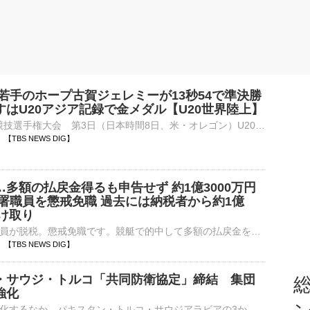
H若手のホープ古賀ジェレミーが13秒54で準決勝
すはU20アジア記録で金メダル【U20世界陸上】
■U20世界陸上競技選手権大会 第3日（日本時間8日、米・オレゴン）U20カテゴリーの世界No.1決定戦『U20世界陸上』の男子110mハードル（99.0cm）の予選に古賀ジェレミー（19、順天堂大）が…
28 【TBS NEWS DIG】
多額の払戻金得るも申告せず 約1億3000万円
務署職員を懲戒免職 過去には納税者から約1億
受け取り
税務署の現役職員が脱税。懲戒免職です。競艇で的中して多額の払戻金を得ていながら確定申告せず、1億3000万円あまりを脱税したなどとして、茨城県内の税務署に勤務する男性職員が懲戒免職になりました。また、こ…
14 【TBS NEWS DIG】
・サウジ・トルコ「共同防衛協定」締結 集団
総
強化
中東情勢が緊迫化するなか、パキスタン・トルコ・サウジアラビアの3か国は、集団的安全保障の強化を目的とした「共同防衛協定」を締結しました。パキスタンのシャリフ首相とトルコのエルドアン大統領は7日、訪問先の…