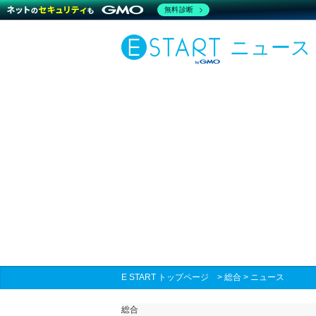
無料診断
ニュース
E START トップページ
>
総合
>
ニュース
総合