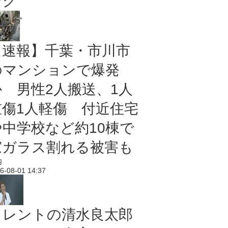
ング
【速報】千葉・市川市
のマンションで爆発
か 男性2人搬送、1人
重傷1人軽傷 付近住宅
や中学校など約10棟で
窓ガラス割れる被害も
内
6-08-01 14:37
タレントの清水良太郎