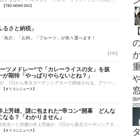
00 【TBS NEWS DIG】
ふるさと納税」
「魚介」「お肉」「フルーツ」が色々選べます！
ルーツメドレー”で「カレーライスの女」を披
一が期待「やっぱりやらないとね？」
俳優のソニンが、7日から東京ガーデンシアターで開催される、アリーナツアー『New HISTORY COMING ARENA LIVE -The Imperial Theatre Symphony-』開幕記念会見にホストを務める堂本光一、井上陽水とともに登壇した⋯
04:00 【オリコンニュース】
国
202
井上芳雄、謎に包まれた“帝コン”開幕 どんな
になる？「わかりません」
DOMOTOの堂本光一と俳優の井上芳雄が、7日から東京ガーデンシアターで開催される、アリーナツアー『New HISTORY COMING ARENA LIVE -The Imperial Theatre Symphony-』開幕記念会見に登壇した。謎のベールに包まれ⋯
04:00 【オリコンニュース】