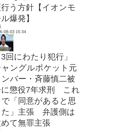
証行う方針【イオンモ
ール爆発】
済
6-08-03 15:34
「3回にわたり犯行」
ジャングルポケット元
メンバー・斉藤慎二被
告に懲役7年求刑 これ
まで「同意があると思
った」主張 弁護側は
改めて無罪主張