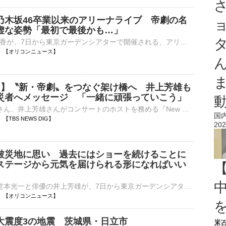
乃木坂46卒業以来のアリーナライブ 帝劇の名
虚な姿勢「最初で最後かも…」
俳優の桜井玲香が、7日から東京ガーデンシアターで開催される、アリーナツアー『New HISTORY COMING ARENA LIVE -The Imperial Theatre Symphony-』開幕記念会見にホストを務める堂本光一、井上陽水とともに登壇し⋯
04:00 【オリコンニュース】
一 】〝新・帝劇〟をつなぐ架け橋へ 井上芳雄も
災者へメッセージ 「一緒に頑張っていこう」
7日、堂本光一さん、井上芳雄さんがコンサートのホストを務める『New HISTORY COMING ARENA LIVE -The Imperial Theatre Symphony-』（通称:「帝コン…
国
00 【TBS NEWS DIG】
202
被災地に思い 過去にはショーを続けることに
ステージから元気を届けられる形になればいい
DOMOTOの堂本光一と俳優の井上芳雄が、7日から東京ガーデンシアターで開催される、アリーナツアー『New HISTORY COMING ARENA LIVE -The Imperial Theatre Symphony-』開幕記念会見に登壇した。会場には先月発生し⋯
04:00 【オリコンニュース】
大震度3の地震 茨城県・日立市