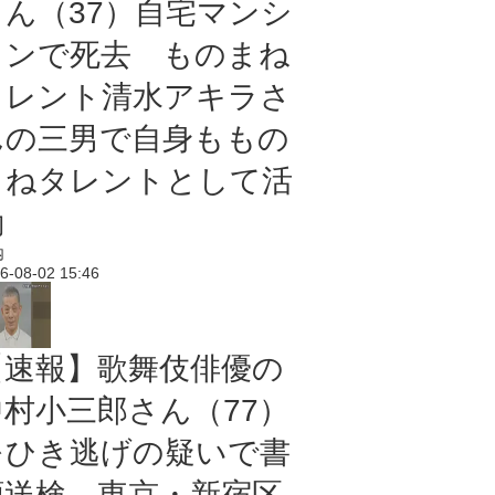
さん（37）自宅マンシ
ョンで死去 ものまね
タレント清水アキラさ
んの三男で自身ももの
まねタレントとして活
動
内
6-08-02 15:46
【速報】歌舞伎俳優の
中村小三郎さん（77）
をひき逃げの疑いで書
類送検 東京・新宿区