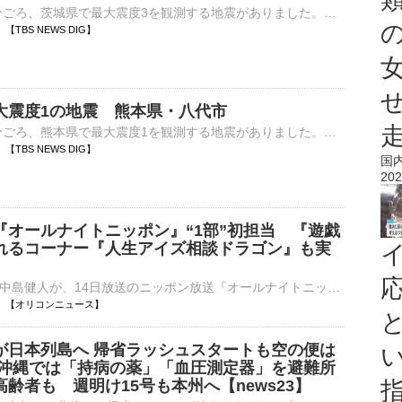
8日午前3時41分ごろ、茨城県で最大震度3を観測する地震がありました。気象庁によりますと、震源地は茨城県北部で、震源の深さはおよそ10km、地震の規模を示すマグニチュードは3.9と推定されます。この地震…
45 【TBS NEWS DIG】
大震度1の地震 熊本県・八代市
8日午前3時22分ごろ、熊本県で最大震度1を観測する地震がありました。気象庁によりますと、震源地は熊本県熊本地方で、震源の深さはごく浅い、地震の規模を示すマグニチュードは2.5と推定されます。この地震に…
25 【TBS NEWS DIG】
国
202
『オールナイトニッポン』“1部”初担当 『遊戯
れるコーナー『人生アイズ相談ドラゴン』も実
歌手で俳優の中島健人が、14日放送のニッポン放送『オールナイトニッポン』（深1：00）でパーソナリティを担当することが決定した。3rdシングル「鬼事/Fiction Love」が19日にリリースされることを記念して、中島⋯
03:00 【オリコンニュース】
が日本列島へ 帰省ラッシュスタートも空の便は
 沖縄では「持病の薬」「血圧測定器」を避難所
齢者も 週明け15号も本州へ【news23】