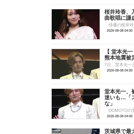
桜井玲香、
曲歌唱に謙
2026-08-08 
【 堂本光
熊本地震被
2026-08-08 04:
堂本光一、
迷いも…「
な」
2026-08-08 
茨城県で最