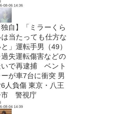
内
6-08-06 14:36
【独自】「ミラーくら
いは当たっても仕方な
いと」運転手男（49）
を過失運転傷害などの
疑いで再逮捕 ベント
レーが車7台に衝突 男
女6人負傷 東京・八王
子市 警視庁
内
6-08-04 14:39