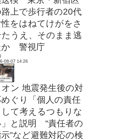
の路上で歩行者の20代
女性をはねてけがをさ
せたうえ、そのまま逃
走か 警視庁
内
6-08-07 14:26
イオン 地震発生後の対
応めぐり「個人の責任
として考えるつもりな
い」と説明 “責任者の
指示”など避難対応の検