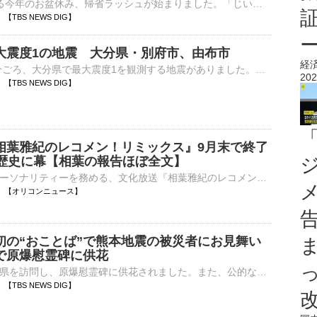
最大9連休となる今年のお盆休み、帰省ラッシュが始まりました。「じいじたち、奈良に会いに行く。1年ぶり」楽しいお盆休みの始まり、ですが…。7日午後7時ごろの鹿児島県・沖永良部島、激しい雨と風で木が揺れてい…
57 【TBS NEWS DIG】
大震度1の地震 大分県・別府市、由布市
経
8日午前1時10分ごろ、大分県で最大震度1を観測する地震がありました。気象庁によりますと、震源地は大分県西部で、震源の深さはおよそ10km、地震の規模を示すマグニチュードは2.8と推定されます。この地震…
202
13 【TBS NEWS DIG】
相葉雅紀のレコメン！リミックス』9月末で終了
の歴史に幕【相葉の報告ほぼ全文】
相葉雅紀がパーソナリティーを務める、文化放送『相葉雅紀のレコメン！リミックス』（毎週金曜 深0：00）の公式Xが、7日深夜に更新。9月末で終了することを発表した。 【写真】相葉雅紀がステージの上できらめく⋯
01:11 【オリコンニュース】
初の“おことば”で熊本地震の被災者にお見舞い
で原爆慰霊碑に供花
悠仁さまが広島県を訪問し、原爆慰霊碑に供花されました。また、公的な行事で初めてとなる“おことば”を述べられました。秋篠宮家の長男・悠仁さまは、広島市の平和記念公園を訪れ、原爆慰霊碑の前まで真剣な表情で歩…
04 【TBS NEWS DIG】