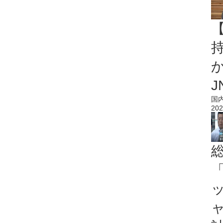
持
J
国
202
「