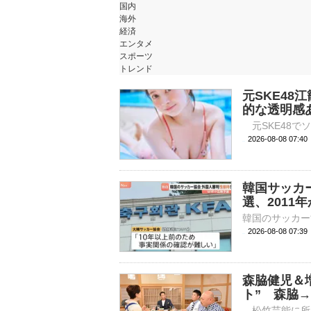
国内
海外
経済
エンタメ
スポーツ
トレンド
元SKE48
的な透明感
2026-08-08 
韓国サッカー
選、2011
2026-08-08 07:
森脇健児＆
ト” 森脇