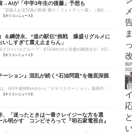
着→AIが「中学3年生の後藤」予想も
MBSは12日、『芸能人お宝写真の祭典 輝け！フォトデミー賞』（後8：00～9：58 ※関西ローカル）を放送する。 【フォト】スタジオに響く「えっ？」…小学1年生のぼる塾・あんり 番組は、スタジオに集まった総勢2⋯
07:00 【オリコンニュース】
M）＆綱啓永、“道の駅伝”挑戦 爆盛りグルメに
おいしすぎて震え止まらん」
日本発の9人組グローバルグループ・&TEAMのKと俳優の綱啓永が、8日放送の日本テレビ系『1億人の大質問!? 笑ってコラえて！』（後7：56～後8：54）内企画「日本全国 道の駅伝」に出演する。 【番組カット】スタジ⋯
07:00 【オリコンニュース】
国
202
テーション』混乱が続く“石油問題”を徹底深掘
テレビ朝日では、8日午後8時54分から『タモリステーション』最新作「日本人と石油 最前線」を放送する。中東情勢の緊迫化により、原油価格の高騰や供給不安が日々報じられている中、今後の状況はどうなるのか、資⋯
07:00 【オリコンニュース】
井、「迷ったときは一番クレイジーな方を選
ール明かす コンビそろって『明石家電視台』