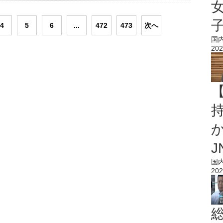
4
5
6
...
472
473
次へ
国
202
持
J
国
202