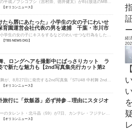
お笑いコンビの平成ノブシコブシ（吉村崇、徳井健太）が8日放送のMBS『痛快！明石家電視台』（後3：00～4：00 ※関西ローカル）に出演する。 【番組カット】「いまの脇汗かな」…スタジオも騒然となる姿を見せたノ⋯
07:00 【オリコンニュース】
けたら唇にあたった」小学生の女の子にわいせ
保育園運営会社代表の男を逮捕 千葉・市川市
千葉県市川市で小学生の女の子にキスをするなどのわいせつな行為をしたとして、57歳の会社役員の男が逮捕されました。不同意わいせつの疑いで逮捕されたのは、市川市の保育園運営会社の代表・椎名久紀容疑者（57）…
経
45 【TBS NEWS DIG】
202
中村舞、ロングヘアを撮影中にばっさりカット ラ
姿で新たな魅力も【2nd写真集先行カット第2
STU48の中村舞が、8月27日に発売する2nd写真集『STU48 中村舞 2nd写真集（仮）』の先行カット第2弾を公開した。温泉宿での浴衣姿や、スキーウェアから一転したランジェリーカットなど、1st写真集にはなかった新た⋯
06:45 【オリコンニュース】
外旅行に「炊飯器」必ず持参→理由にスタジオ
元プロレスラーのタレント・北斗晶（59）が7日、カンテレ・フジテレビ系情報番組『旬感LIVE とれたてっ！』に出演。 【写真】家族で畑仕事をする北斗晶／収穫した“特大サイズ”のスイカなど お盆の時期を控え、⋯
06:45 【オリコンニュース】