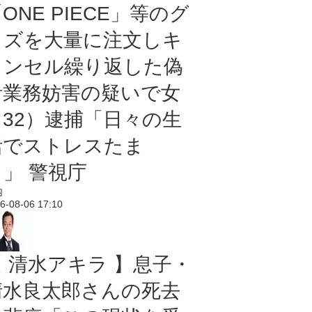
ONE PIECE」等のグ
ッズを大量に注文しキ
ャンセル繰り返した偽
計業務妨害の疑いで女
（32）逮捕「日々の生
活でストレスたま
り」 警視庁
内
6-08-06 17:10
【 清水アキラ 】息子・
清水良太郎さんの死去