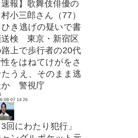
【速報】歌舞伎俳優の
中村小三郎さん（77）
をひき逃げの疑いで書
類送検 東京・新宿区
の路上で歩行者の20代
女性をはねてけがをさ
せたうえ、そのまま逃
走か 警視庁
内
6-08-07 14:26
「3回にわたり犯行」
ジャングルポケット元