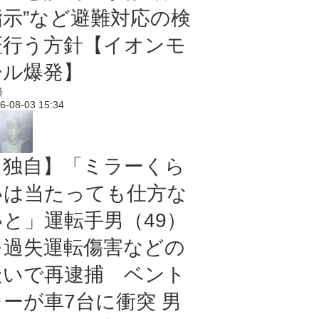
指示”など避難対応の検
証行う方針【イオンモ
ール爆発】
済
6-08-03 15:34
【独自】「ミラーくら
いは当たっても仕方な
いと」運転手男（49）
を過失運転傷害などの
疑いで再逮捕 ベント
レーが車7台に衝突 男