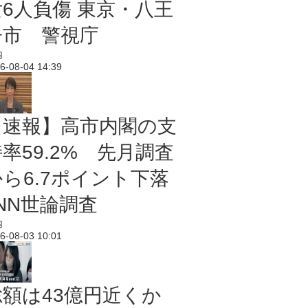
女6人負傷 東京・八王
子市 警視庁
内
6-08-04 14:39
【速報】高市内閣の支
率59.2% 先月調査
から6.7ポイント下落
NN世論調査
内
6-08-03 10:01
総額は43億円近くか