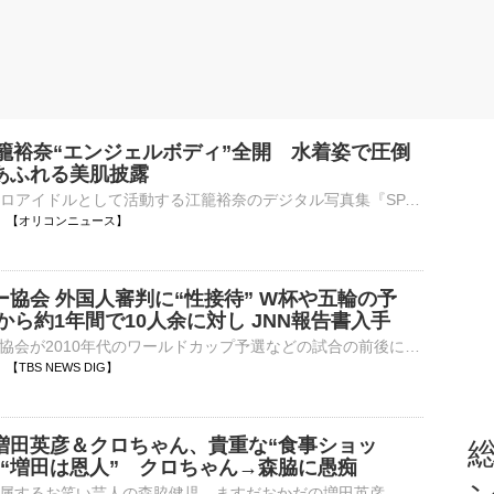
江籠裕奈“エンジェルボディ”全開 水着姿で圧倒
あふれる美肌披露
元SKE48でソロアイドルとして活動する江籠裕奈のデジタル写真集『SPA!デジタル写真集 江籠裕奈「エンジェルボディ」』の発売を記念し、誌面カットが公開された。 【別カット】二の腕＆背中大胆に見せた大人っぽ衣⋯
07:40 【オリコンニュース】
協会 外国人審判に“性接待” W杯や五輪の予
年から約1年間で10人余に対し JNN報告書入手
韓国のサッカー協会が2010年代のワールドカップ予選などの試合の前後に、外国人の審判員らに対し、性的な接待を行っていたとする報告書をJNNが入手しました。JNNが入手した韓国政府の資料によりますと、大韓…
39 【TBS NEWS DIG】
増田英彦＆クロちゃん、貴重な“食事ショッ
総
→“増田は恩人” クロちゃん→森脇に愚痴
松竹芸能に所属するお笑い芸人の森脇健児、ますだおかだの増田英彦、安田大サーカスのクロちゃんが8日放送のMBS『おしゃべり小料理ゆみこ』（後4：00～ ※関西ローカル）に出演する。 【手料写真】森脇健児に振る⋯