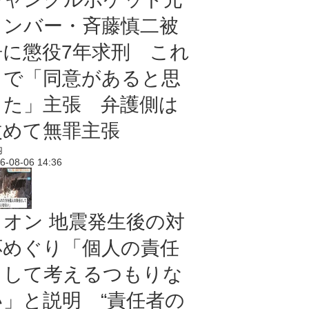
メンバー・斉藤慎二被
告に懲役7年求刑 これ
まで「同意があると思
った」主張 弁護側は
改めて無罪主張
内
6-08-06 14:36
イオン 地震発生後の対
応めぐり「個人の責任
として考えるつもりな
い」と説明 “責任者の