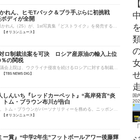
8原かれん、ヒモTバック＆ブラ手ぶらに初挑戦
美ボディが全開
元NMB48の原かれん（25）が、1st写真集『どストライク』を発売することが決定した。169センチの高身長を生かした抜群のスタイルを披露し、初めてのヒモTバックやブラ手ぶらカットにも挑戦。アイドル卒業後にかなえ⋯
07:10 【オリコンニュース】
 対ロ制裁法案を可決 ロシア産原油の輸入上位
0％の関税
アメリカの連邦議会上院は、ウクライナ侵攻を続けるロシアに対する制裁法案を可決しました。アメリカの議会上院は7日、賛成86・反対11で、ロシアに対する制裁法案を可決しました。法案は、ロシア産の原油や天然ガ…
09 【TBS NEWS DIG】
人しんいち『レッドカーペット』“高岸発言”炎
国
202
 トム・ブラウン布川が告白
お笑いコンビ、トム・ブラウンがパーソナリティーを務める。ニッポン放送のポッドキャスト番組「オールナイトニッポンPODCAST トム・ブラウンのニッポン放送圧縮計画」の最新回『ep.250 たむろ 計画』が、7日に配⋯
07:05 【オリコンニュース】
ミー賞』“中学2年生”フットボールアワー後藤輝