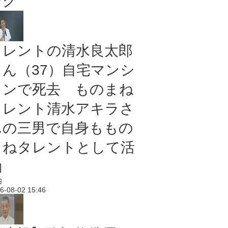
ング
タレントの清水良太郎
さん（37）自宅マンシ
ョンで死去 ものまね
タレント清水アキラさ
んの三男で自身ももの
まねタレントとして活
動
内
6-08-02 15:46