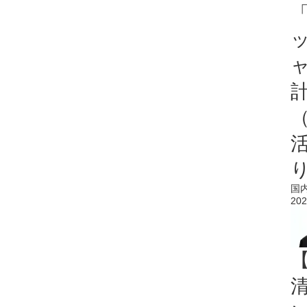
「
国
202