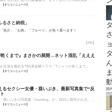
07:30 【オリコンニュース】
ふるさと納税」
「魚介」「お肉」「フルーツ」が色々選べます！
が乾くまで』まさかの展開→ネット混乱「えええ
」
俳優の蒼井優が主演を務めるTBS系金曜ドラマ『Tシャツが乾くまで』（毎週金曜 後10：00）の第5話が7日に放送された。物語が大きく動くなか、ラストでは行方不明だった充（松山ケンイチ）が突然姿を現し、SNSでは⋯
07:20 【オリコンニュース】
えるセクシー女優・葵いぶき、最新写真集で“反
国
ット
202
セクシー女優・葵いぶきの写真集『traveling』が、28日に発売される。 【写真】反則級ショットを次々と公開した葵いぶき 見ていると元気がもらえる女優No.1・葵いぶきの通算3冊目となる最新写真集。今回のテー⋯
07:20 【オリコンニュース】