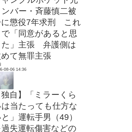
メンバー・斉藤慎二被
告に懲役7年求刑 これ
まで「同意があると思
った」主張 弁護側は
改めて無罪主張
内
6-08-06 14:36
【独自】「ミラーくら
いは当たっても仕方な
いと」運転手男（49）
を過失運転傷害などの