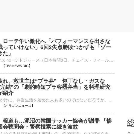
、ローテ争い激化へ「パフォーマンスを出さな
残っていけない」6回2失点勝敗つかずも「ゾー
きた」
■MLB Dバックス 4xー3 ドジャース（日本時間8日、チェイス・フィールド）ドジャースが敵地でのダイヤモンドバックス戦でサヨナラ負けを喫し7連敗。今季20度目の先発登板した佐々木朗希（24）は6回、…
23 【TBS NEWS DIG】
疲れ、救世主は“プラ弁” 包丁なし・ガスな
ン完結”の「劇的時短プラ容器弁当」を料理研究
が紹介
新生活をきっかけに、弁当生活を始めた人も多いのではないだろうか。とはいえ、毎日の準備に少し疲れてしまっている…そんなときにこそ知ってほしいのが「劇的時短プラ容器弁当」だ。 【写真】“レンチン完結”の「⋯
17:20 【オリコンニュース】
」報道も…泥沼の韓国サッカー協会が謝罪 「惨
総
国会聴聞会・警察捜索に続き波紋
代表監督の選任をめぐる疑惑や外国人審判への「性的接待」など相次ぐ不祥事を受け、大韓サッカー協会がきょう、公式ホームページに謝罪文を公表しました。大韓サッカー協会をめぐっては、不透明な代表監督の選任疑惑な…