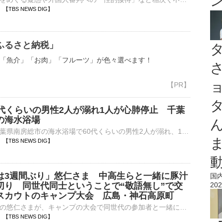
15 【TBS NEWS DIG】
ふるさと納税」
「魚介」「お肉」「フルーツ」が色々選べます！
0代くらいの男性2人が溺れ1人が心肺停止 千葉
の海水浴場
きょう午前、千葉県南房総市の海水浴場で60代くらいの男性2人が溺れ、1人が心肺停止となっています。きょう午前10時ごろ、南房総市・白浜町の根本海水浴場で「溺れた男性2人を救助した」とライフセーバーから1…
10 【TBS NEWS DIG】
は3週間ぶり」悠仁さま 中高生らと一緒に豚汁
国
切り 同世代同士ということで“敬語無し”で交
202
スカウトのキャンプ大会 広島・神石高原町
広島県を訪問中の悠仁さまが、キャンプの大会で同世代の参加者と一緒に朝食を作り交流されました。秋篠宮家の長男・悠仁さまは、ボーイスカウトの中高生らがキャンプを行う『日本スカウトジャンボリー』にきのうから出…
04 【TBS NEWS DIG】