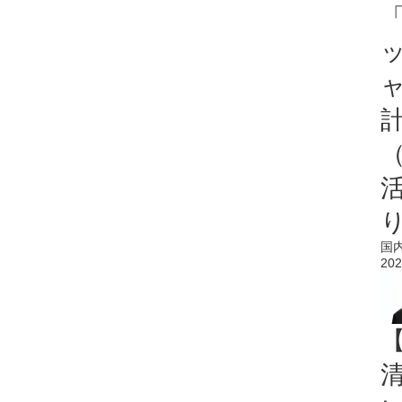
「
国
202