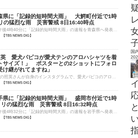
森県に「記録的短時間大雨」 大鰐町付近で1時
リの猛烈な雨 災害警戒 8日16:40時点
気象庁は、8日午後4時40分に「記録的短時間大雨」の速報を青森県へ発表しました。午後4時30分までの1時間に、大鰐町付近で約９０ミリの猛烈な雨が降ったことが、気象庁の雨量計観測、もしくは気象レーダー解析…
43 【TBS NEWS DIG】
国
】照英 愛犬パピコが愛犬テンのアロハシャツを着
202
トサイズ！」 ポスターとの2ショットにフォロ
受け継がれてますね」
タレント・俳優の照英さんが自身のインスタグラムで、愛犬パピコのアロハシャツ姿を投稿しています。 照英さんのインスタグラム投稿より照英さんは、パピコにアロハシャツを着せて写真を撮影。パピコが背に…
41 【TBS NEWS DIG】
手県に「記録的短時間大雨」 盛岡市付近で1時
ミリの猛烈な雨 災害警戒 8日16:32時点
気象庁は、8日午後4時32分に「記録的短時間大雨」の速報を岩手県へ発表しました。午後4時20分までの1時間に、盛岡市付近で約１００ミリの猛烈な雨が降ったことが、気象庁の雨量計観測、もしくは気象レーダー解…
34 【TBS NEWS DIG】