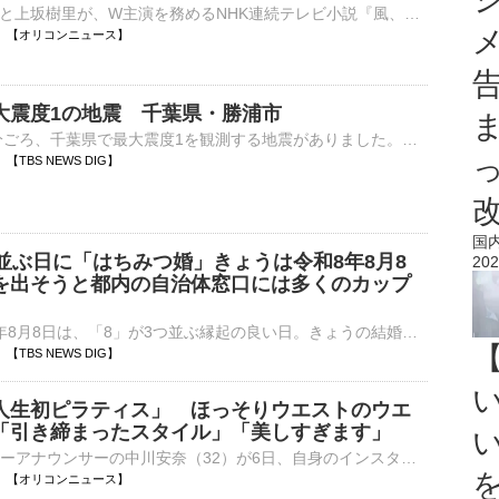
俳優の見上愛と上坂樹里が、W主演を務めるNHK連続テレビ小説『風、薫る』（月～土 前8：00 NHK総合 ※土曜日は1週間の振り返り／月～金 前 7：30 NHK BS、BSプレミアム4K）の第96回（10日）の場面カットが公⋯
17:00 【オリコンニュース】
大震度1の地震 千葉県・勝浦市
8日午後4時55分ごろ、千葉県で最大震度1を観測する地震がありました。気象庁によりますと、震源地は千葉県東方沖で、震源の深さはおよそ60km、地震の規模を示すマグニチュードは3.2と推定されます。この地…
59 【TBS NEWS DIG】
国
つ並ぶ日に「はちみつ婚」きょうは令和8年8月8
202
を出そうと都内の自治体窓口には多くのカップ
きょう、令和8年8月8日は、「8」が3つ並ぶ縁起の良い日。きょうの結婚は「はちみつ婚」と呼ばれ、多くのカップルが婚姻届を出しました。末広がりの「8」が並ぶ、きょう。縁起の良い日に婚姻届けを出そうと、東京…
54 【TBS NEWS DIG】
人生初ピラティス」 ほっそりウエストのウエ
「引き締まったスタイル」「美しすぎます」
元NHKでフリーアナウンサーの中川安奈（32）が6日、自身のインスタグラムを更新。人生初となるピラティスに挑戦したことを報告し、レッスン中の様子を公開した。 【写真・動画】「美しすぎます」初めてのピラティ⋯
16:45 【オリコンニュース】