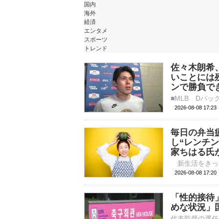
国内
海外
経済
エンタメ
スポーツ
トレンド
佐々木朗希
いことには
ンで勝負で
2026-08-08 17:
毎日の弁当
し“レンチ
家ちはる氏
2026-08-08 
「性的接待
めな状況」