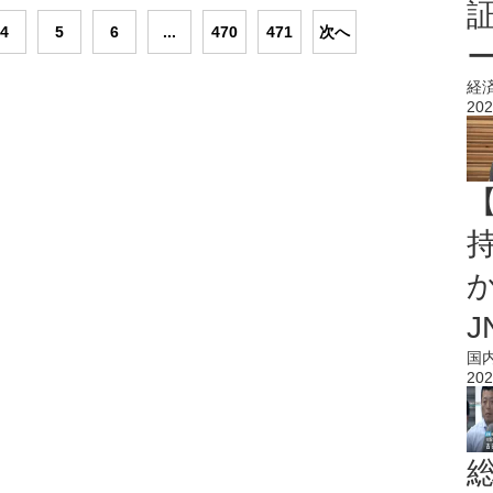
4
5
6
...
470
471
次へ
経
202
持
J
国
202