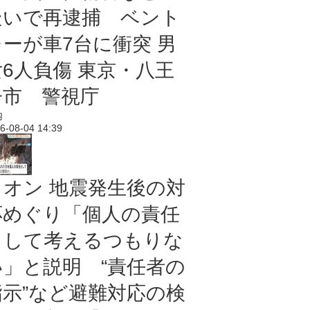
疑いで再逮捕 ベント
レーが車7台に衝突 男
女6人負傷 東京・八王
子市 警視庁
内
6-08-04 14:39
イオン 地震発生後の対
応めぐり「個人の責任
として考えるつもりな
い」と説明 “責任者の
指示”など避難対応の検