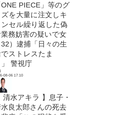
ONE PIECE」等のグ
ッズを大量に注文しキ
ャンセル繰り返した偽
計業務妨害の疑いで女
（32）逮捕「日々の生
活でストレスたま
り」 警視庁
内
6-08-06 17:10
【 清水アキラ 】息子・
清水良太郎さんの死去