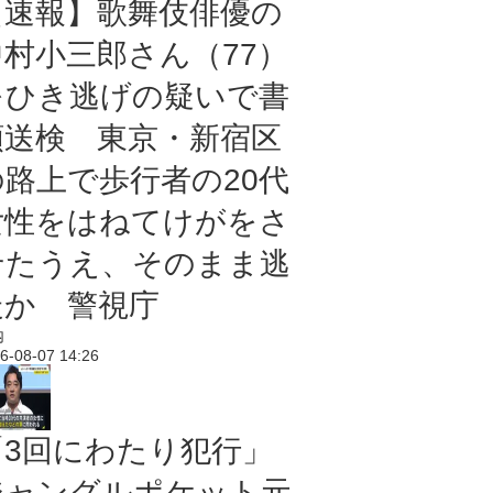
【速報】歌舞伎俳優の
中村小三郎さん（77）
をひき逃げの疑いで書
類送検 東京・新宿区
の路上で歩行者の20代
女性をはねてけがをさ
せたうえ、そのまま逃
走か 警視庁
内
6-08-07 14:26
「3回にわたり犯行」
ジャングルポケット元