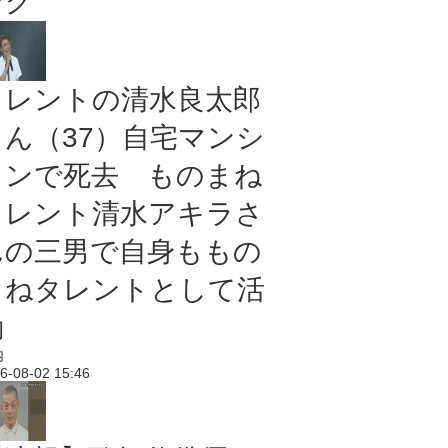
ング
タレントの清水良太郎
さん（37）自宅マンシ
ョンで死去 ものまね
タレント清水アキラさ
んの三男で自身ももの
まねタレントとして活
動
内
6-08-02 15:46