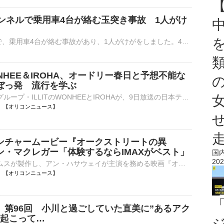
ンネルで乗用車4台が絡む玉突き事故 1人がけ
東京・品川区の首都高湾岸線のトンネル内で、乗用車4台が絡む事故があり、1人がけがをしました。4台の乗用車が破損し、一番後ろの車はエアバッグが飛び出ています。警視庁によりますと、きょう午後3時前、品川区東…
WONHEE＆IROHA、オードリー春日と予想不能な
ぼっ発 流行を学ぶ
5人組ガールグループ・ILLITのWONHEEとIROHAが、9日放送の日本テレビ系「『スクール革命！』はやってるものを学ぼう！今これがバズってる！』（前11：45～後0：45※一部地域除く）にSPゲスト先生として出演する。⋯
17:00 【オリコンニュース】
ンチャームービー『オークストリートの異
ン・マクレガー「体験するならIMAXがベスト」
国
202
J.J.エイブラムスが製作し、アン・ハサウェイが主演を務める映画『オークストリートの異変』（8月14日、日米同時公開）から、IMAX版特別予告と新たな場面写真7点が解禁された。IMAX上映限定の入場者特典も発表され⋯
17:00 【オリコンニュース】
』第96回 小川と過ごしていた直美に”あるアク
が起こって…