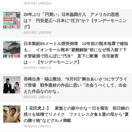
08月09日 14時00分
28年ぶり「円買い」日米協調介入 アメリカの思惑
は？ 円安是正へ日本に“圧力”か？【サンデーモーニン
グ】
08月09日 13時50分
日本製紙80メートル煙突倒壊 10年前の熊本地震で補強
も… イオンモール熊本“避難解除”前になぜ再入館？下
水管破損で田んぼに“汚水” 直下に断層 住宅被害
は・・【サンデーモーニング】
08月09日 13時47分
長崎出身・福山雅治、“8月9日”舞台あいさつにサプライ
ズ登場 戦争題材の作品に思い「出会うべくして、出会
えた作品なのかな」
08月09日 13時41分
【 花田虎上 】 家族との賑やかな一日を報告 前日鍋の
残りを味噌でリメイク ファミレス夕食＆妻の母から“夏
の贈り物”などグルメ満載
08月09日 13時41分