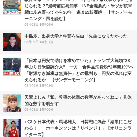
じられる？”湯崎前広島知事 INF全廃条約・米ソが核軍
縮に歩み寄ってから30年 進まぬ核廃絶 【サンデーモ
ーニング・風を読む】
08月09日 14時06分
中島歩、出身大学と学部を告白「先生になりたかった」
08月09日 14時01分
「日本は円安で助けを求めていた」トランプ大統領“28
年ぶり日米協調介入” 一方 食料品消費税“2年間1%”へ
「財源なき減税は無責任」との批判も 円安の流れは変
えられるか…【サンデーモーニング】
08月09日 14時01分
天童よしみ「私、希望の体重の数字があってね…」具体
的な数字を明かす
08月09日 14時00分
バスケ日本代表・馬場雄大、日韓戦に気合「結果にこだ
わる！」 ホーキンソンは「リベンジ！」【オリコンラ
イターズ】