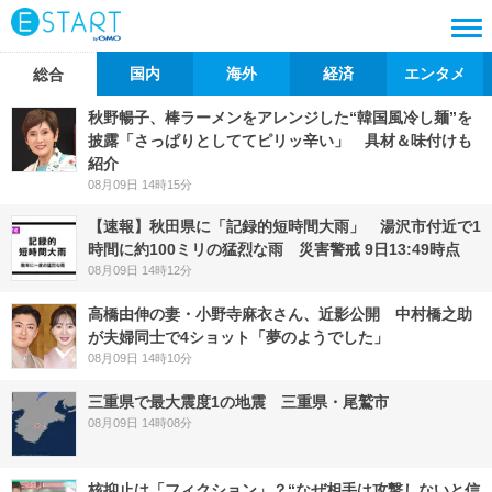
国内
海外
経済
エンタメ
総合
秋野暢子、棒ラーメンをアレンジした“韓国風冷し麺”を
披露「さっぱりとしててピリッ辛い」 具材＆味付けも
紹介
08月09日 14時15分
【速報】秋田県に「記録的短時間大雨」 湯沢市付近で1
時間に約100ミリの猛烈な雨 災害警戒 9日13:49時点
08月09日 14時12分
高橋由伸の妻・小野寺麻衣さん、近影公開 中村橋之助
が夫婦同士で4ショット「夢のようでした」
08月09日 14時10分
三重県で最大震度1の地震 三重県・尾鷲市
08月09日 14時08分
核抑止は「フィクション」？“なぜ相手は攻撃しないと信