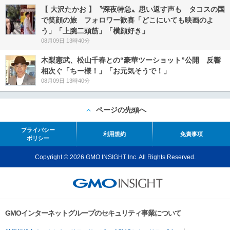
【 大沢たかお 】〝深夜特急〟思い返す声も タコスの国
で笑顔の旅 フォロワー歓喜「どこにいても映画のよ
う」「上腕二頭筋」「横顔好き」
08月09日 13時40分
木梨憲武、松山千春との“豪華ツーショット”公開 反響
相次ぐ「ちー様！」「お元気そうで！」
08月09日 13時40分
ページの先頭へ
プライバシー
利用規約
免責事項
ポリシー
Copyright © 2026 GMO INSIGHT Inc. All Rights Reserved.
GMOインターネットグループのセキュリティ事業について