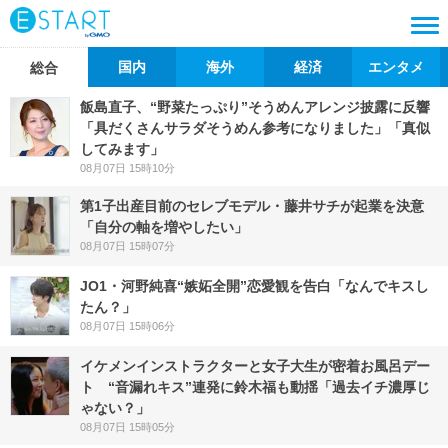
国内
海外
経済
エンタメ
総合
飯島直子、“野菜たっぷり”そうめんアレンジ披露に反響
「具だくさんサラダそうめん参考になりました」「真似
してみます」
08月07日 15時10分
第1子出産目前のセレブモデル・藤井サチが起業を決意
「自分の軸を増やしたい」
08月07日 15時07分
JO1・河野純喜“嫉妬全開”恋愛観を告白「なんでキスし
たん？」
08月07日 15時06分
イケメンインストラクターと女子大生が密着お風呂デー
ト “音漏れキス”連発に鈴木福も動揺「過去イチ濃厚じ
ゃない？」
08月07日 15時05分