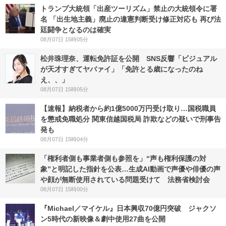
トランプ大統領「出産ツーリズム」禁止の大統領令に署
名 「出生地主義」廃止の違憲判断受け修正対応も 再び法
廷闘争となるのは確実
08月07日 15時05分
松井珠理奈、運転免許証を公開 SNS反響「ビジュアル
が天才すぎてヤバァイ」「免許とる歳になったのね
え、、」
08月07日 15時05分
【速報】納税者から約1億5000万円受け取り…国税職員
を懲戒免職処分 関東信越国税局 詐欺などの疑いで刑事告
発も
08月07日 15時04分
「権利者側も事業者側も参照を」“声も権利保護の対
象”と明記した指針を公表…生成AI動画で声優や俳優の声
や顔が無断使用されている問題受けて 法務省検討会
08月07日 15時00分
『Michael／マイケル』日本興収70億円突破 ジャクソ
ン5時代の新映像＆劇中使用27曲を公開