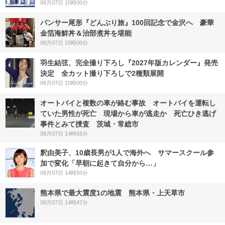
08月07日 15時00分
パンサー尾形『どんぶり旅』100回記念で金沢へ 豪華
金箔海鮮丼＆治部煮丼を堪能
08月07日 15時00分
羽生結弦、完全撮り下ろし『2027年版カレンダー』発売
決定 全カット撮り下ろしで2種類展開
08月07日 15時00分
オートバイと複数の車が絡む事故 オートバイを運転し
ていた男性が死亡 現場から車が逃走か 死亡ひき逃げ
事件とみて捜査 茨城・常総市
08月07日 14時55分
釈由美子、10歳長男が1人で海外へ サマースクール参
加で変化「早朝に起きて自分から…」
08月07日 14時50分
熊本県で最大震度1の地震 熊本県・上天草市
08月07日 14時47分