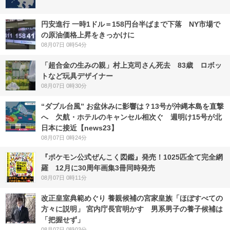
円安進行 一時1ドル＝158円台半ばまで下落 NY市場で
の原油価格上昇をきっかけに
08月07日 0時54分
「超合金の生みの親」村上克司さん死去 83歳 ロボッ
トなど玩具デザイナー
08月07日 0時30分
“ダブル台風” お盆休みに影響は？13号が沖縄本島を直撃
へ 欠航・ホテルのキャンセル相次ぐ 週明け15号が北
日本に接近【news23】
08月07日 0時24分
『ポケモン公式ぜんこく図鑑』発売！1025匹全て完全網
羅 12月に30周年画集3冊同時発売
08月07日 0時11分
改正皇室典範めぐり 養親候補の宮家皇族「ほぼすべての
方々に説明」 宮内庁長官明かす 男系男子の養子候補は
「把握せず」
08月07日 0時03分