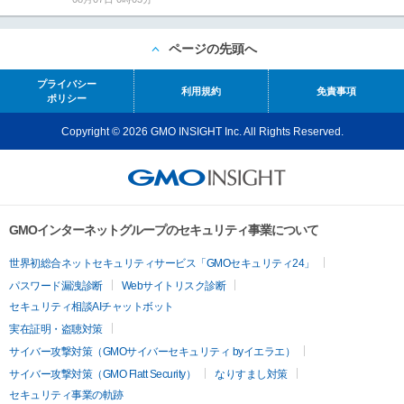
ページの先頭へ
プライバシー
利用規約
免責事項
ポリシー
Copyright © 2026 GMO INSIGHT Inc. All Rights Reserved.
GMOインターネットグループのセキュリティ事業について
世界初総合ネットセキュリティサービス「GMOセキュリティ24」
パスワード漏洩診断
Webサイトリスク診断
セキュリティ相談AIチャットボット
実在証明・盗聴対策
サイバー攻撃対策（GMOサイバーセキュリティ byイエラエ）
サイバー攻撃対策（GMO Flatt Security）
なりすまし対策
セキュリティ事業の軌跡