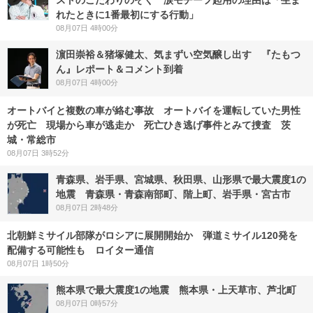
ストのこだわりのぞく 涙モチーフ起用の理由は「生ま
れたときに1番最初にする行動」
08月07日 4時00分
濵田崇裕＆猪塚健太、気まずい空気醸し出す 『たもつ
ん』レポート＆コメント到着
08月07日 4時00分
オートバイと複数の車が絡む事故 オートバイを運転していた男性
が死亡 現場から車が逃走か 死亡ひき逃げ事件とみて捜査 茨
城・常総市
08月07日 3時52分
青森県、岩手県、宮城県、秋田県、山形県で最大震度1の
地震 青森県・青森南部町、階上町、岩手県・宮古市
08月07日 2時48分
北朝鮮ミサイル部隊がロシアに展開開始か 弾道ミサイル120発を
配備する可能性も ロイター通信
08月07日 1時50分
熊本県で最大震度1の地震 熊本県・上天草市、芦北町
08月07日 0時57分