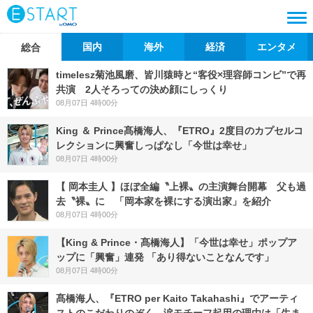
国内
海外
経済
エンタメ
総合
timelesz菊池風磨、皆川猿時と“客役×理容師コンビ”で再
共演 2人そろっての決め顔にしっくり
08月07日 4時00分
King ＆ Prince髙橋海人、『ETRO』2度目のカプセルコ
レクションに興奮しっぱなし「今世は幸せ」
08月07日 4時00分
【 岡本圭人 】ほぼ全編〝上裸〟の主演舞台開幕 父も過
去〝裸〟に 「岡本家を裸にする演出家」を紹介
08月07日 4時00分
【King & Prince・髙橋海人】「今世は幸せ」ポップア
ップに「興奮」連発 「あり得ないことなんです」
08月07日 4時00分
髙橋海人、『ETRO per Kaito Takahashi』でアーティ