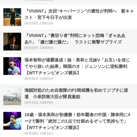
『VIVANT』次回“キーパーソン”の素性が判明へ 新キャ
スト・宮下今日子が出演
08月09日 22時10分
『VIVANT』”裏切り者”判明にネット悲鳴「ぎゃああ
あ!!」「嫌だ嫌だ嫌だ」 ラストに衝撃サプライズ
08月09日 22時09分
張本智和が連覇達成！妹・美和と兄妹V「お互いを信じ
てやり抜いた結果」韓国のオ・ジュンソンに逆転勝利
【WTTチャンピオンズ横浜】
08月09日 21時55分
海賊対処のため自衛隊のP1哨戒機を初めてジブチに派
遣 小泉防衛大臣が隊員激励
08月09日 21時39分
18歳・張本美和が初優勝！前年覇者の中国・陳幸同に4
ー2で勝利「絶対この1点で仕留めるぞって気持ちで」
【WTTチャンピオンズ横浜】
08月09日 21時24分