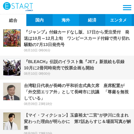
国内
海外
経済
エンタメ
総合
『ジャンプ』付録カードなし版、17日から受注受付 発
送は10月～12月上旬 ワンピースカード付録で売り切れ
騒動の7月13日発売号
08月10日 0時06分
『BLEACH』伝説のイラスト集『JET』新規絵も収録
10月に2冊同時発売で投票企画も開始
08月10日 0時00分
台湾駐日代表が長崎の平和祈念式典欠席 座席配置が
「外交団エリア外」として長崎市に抗議 「尊厳を無視
している」
08月09日 23時18分
【マイ・フィクション】玉森裕太“二宮”が伊川に生まれ
変わった理由が明らかに 第7話あらすじ＆場面写真が解
禁
08月09日 23時10分