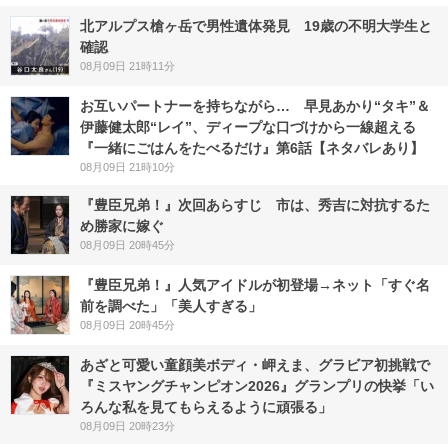
北アルプス槍ヶ岳で男性遺体発見 19歳の不明大学生と
確認
08月09日 21時11分
お互いパートナーを持ちながら… 早見あかり“タキ”＆
伊藤健太郎“レイ”、ディープな口づけから一線超える
『一緒にごはんをたべるだけ』第6話【ネタバレあり】
08月09日 21時10分
『豊臣兄弟！』次回あらすじ 市は、秀吉に対抗するた
め勝家に嫁ぐ
08月09日 20時45分
『豊臣兄弟！』人気アイドルが初登場→ネット「すぐ名
前を調べた」「美人すぎる」
08月09日 20時45分
あざと可愛い童顔美ボディ・岬えま、グラビア初挑戦で
『ミスヤングチャンピオン2026』グランプリの快挙「い
ろんな私を見てもらえるように頑張る」
08月09日 20時23分