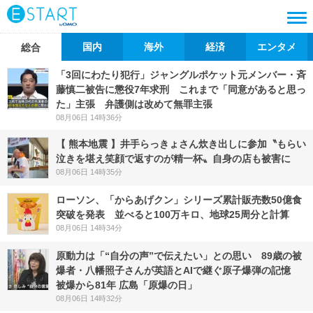
国内
海外
経済
エンタメ
総合
「3回にわたり犯行」ジャングルポケット元メンバー・斉
藤慎二被告に懲役7年求刑 これまで「同意があると思っ
た」主張 弁護側は改めて無罪主張
08月06日 14時36分
【 熊本地震 】井手らっきょさん炊き出しに参加〝もらい
泣きを堪え笑顔で返すのが精一杯〟自身の店も被害に
08月06日 14時35分
ローソン、「からあげクン」シリーズ累計販売数50億食
突破を発表 並べると100万キロ、地球25周分と計算
08月06日 14時34分
原動力は「“自分の声”で伝えたい」との思い 89歳の被
爆者・八幡照子さんが英語とAIで継ぐ原子爆弾の記憶
被爆から81年 広島「原爆の日」
08月06日 14時32分