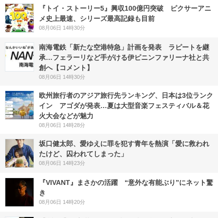
『トイ・ストーリー5』興収100億円突破 ピクサーアニ
メ史上最速、シリーズ最高記録も目前
08月06日 14時30分
南海電鉄「新たな空港特急」計画を発表 ラピートを継
承…フェラーリなど手がける伊ピニンファリーナ社と共
創へ【コメント】
08月06日 14時30分
欧州旅行者のアジア旅行先ランキング、日本は3位ランク
イン アゴダが発表…夏は大型音楽フェスティバル＆花
火大会などが魅力
08月06日 14時28分
坂口健太郎、愛ゆえに罪を犯す青年を熱演「愛に救われ
たけど、囚われてしまった」
08月06日 14時23分
『VIVANT』まさかの活躍 “意外な有能ぶり”にネット驚
き
08月06日 14時20分