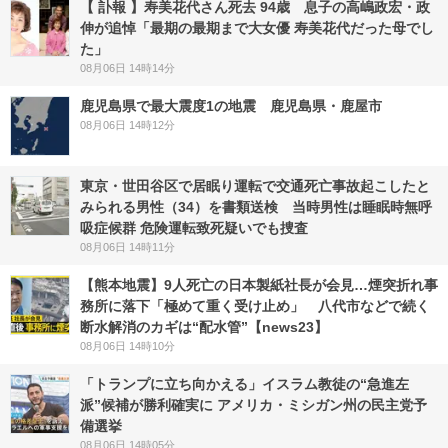
【 訃報 】寿美花代さん死去 94歳 息子の高嶋政宏・政
伸が追悼「最期の最期まで大女優 寿美花代だった母でし
た」
08月06日 14時14分
鹿児島県で最大震度1の地震 鹿児島県・鹿屋市
08月06日 14時12分
東京・世田谷区で居眠り運転で交通死亡事故起こしたと
みられる男性（34）を書類送検 当時男性は睡眠時無呼
吸症候群 危険運転致死疑いでも捜査
08月06日 14時11分
【熊本地震】9人死亡の日本製紙社長が会見…煙突折れ事
務所に落下「極めて重く受け止め」 八代市などで続く
断水解消のカギは“配水管”【news23】
08月06日 14時10分
「トランプに立ち向かえる」イスラム教徒の“急進左
派”候補が勝利確実に アメリカ・ミシガン州の民主党予
備選挙
08月06日 14時05分