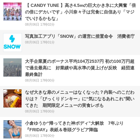
【 CANDY TUNE 】高さ4.5mの巨大かき氷に大興奮「倍
の倍にデカいです」小川奈々子は完食に自信あり「マジ
でいけるかもな」
08月06日 17時02分
写真加工アプリ「SNOW」の運営に措置命令 消費者庁
08月06日 17時01分
大手企業夏のボーナス平均104万2537円 初の100万円超
で過去最高に 好業績や高水準の賃上げが反映 経団連
最終集計
08月06日 17時00分
なぜ大きな扉のメニューはなくなった？内装へのこだわ
りは？「びっくりドンキー」に“気になるあれこれ”聞い
てきた 期間限定メニューの実食レポも
08月06日 17時00分
小倉ゆうか“帰ってきた神ボディ”大解放 7年ぶり
『FRIDAY』表紙＆巻頭グラビア降臨
08月06日 17時00分