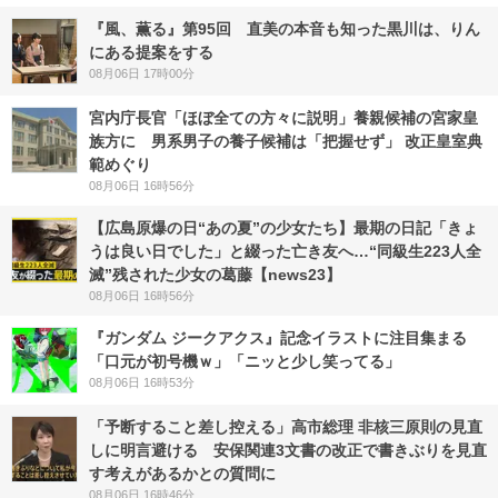
『風、薫る』第95回 直美の本音も知った黒川は、りん
にある提案をする
08月06日 17時00分
宮内庁長官「ほぼ全ての方々に説明」養親候補の宮家皇
族方に 男系男子の養子候補は「把握せず」 改正皇室典
範めぐり
08月06日 16時56分
【広島原爆の日“あの夏”の少女たち】最期の日記「きょ
うは良い日でした」と綴った亡き友へ…“同級生223人全
滅”残された少女の葛藤【news23】
08月06日 16時56分
『ガンダム ジークアクス』記念イラストに注目集まる
「口元が初号機ｗ」「ニッと少し笑ってる」
08月06日 16時53分
「予断すること差し控える」高市総理 非核三原則の見直
しに明言避ける 安保関連3文書の改正で書きぶりを見直
す考えがあるかとの質問に
08月06日 16時46分