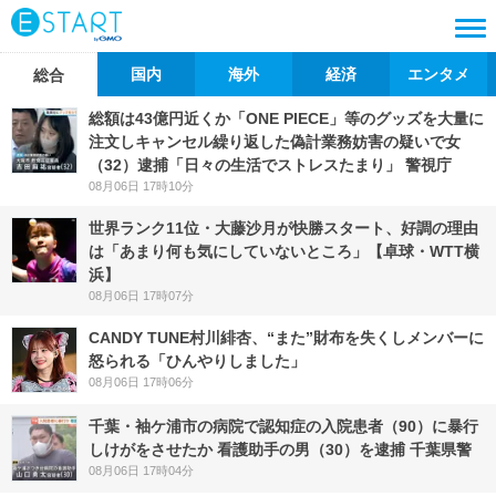
国内
海外
経済
エンタメ
総合
総額は43億円近くか「ONE PIECE」等のグッズを大量に
注文しキャンセル繰り返した偽計業務妨害の疑いで女
（32）逮捕「日々の生活でストレスたまり」 警視庁
08月06日 17時10分
世界ランク11位・大藤沙月が快勝スタート、好調の理由
は「あまり何も気にしていないところ」【卓球・WTT横
浜】
08月06日 17時07分
CANDY TUNE村川緋杏、“また”財布を失くしメンバーに
怒られる「ひんやりしました」
08月06日 17時06分
千葉・袖ケ浦市の病院で認知症の入院患者（90）に暴行
しけがをさせたか 看護助手の男（30）を逮捕 千葉県警
08月06日 17時04分