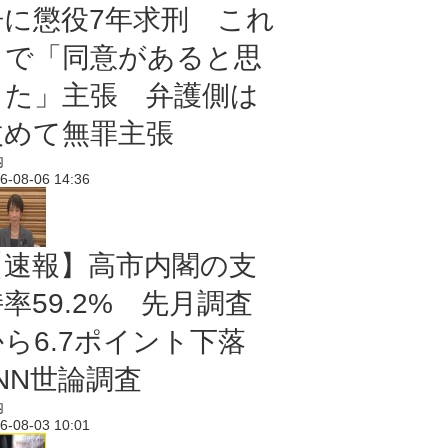
告に懲役7年求刑 これ
まで「同意があると思
った」主張 弁護側は
改めて無罪主張
内
6-08-06 14:36
【速報】高市内閣の支
率59.2% 先月調査
から6.7ポイント下落
NN世論調査
内
6-08-03 10:01