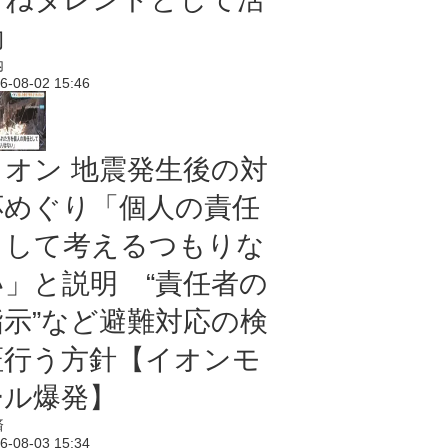
動
内
6-08-02 15:46
イオン 地震発生後の対
応めぐり「個人の責任
として考えるつもりな
い」と説明 “責任者の
指示”など避難対応の検
証行う方針【イオンモ
ール爆発】
済
6-08-03 15:34