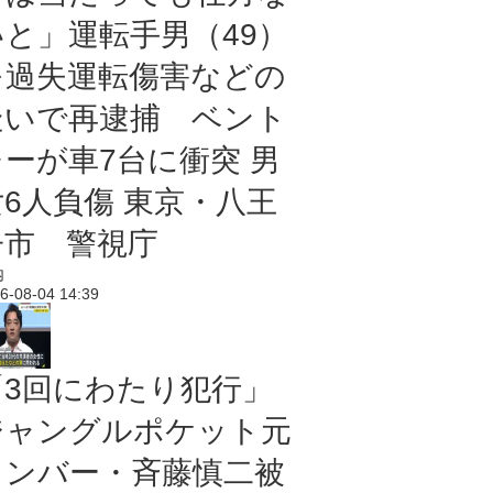
いと」運転手男（49）
を過失運転傷害などの
疑いで再逮捕 ベント
レーが車7台に衝突 男
女6人負傷 東京・八王
子市 警視庁
内
6-08-04 14:39
「3回にわたり犯行」
ジャングルポケット元
メンバー・斉藤慎二被