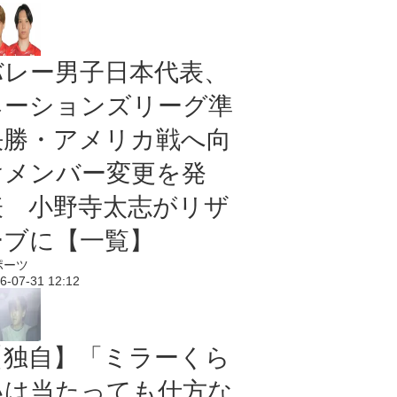
バレー男子日本代表、
ネーションズリーグ準
決勝・アメリカ戦へ向
けメンバー変更を発
表 小野寺太志がリザ
ーブに【一覧】
ポーツ
6-07-31 12:12
【独自】「ミラーくら
いは当たっても仕方な