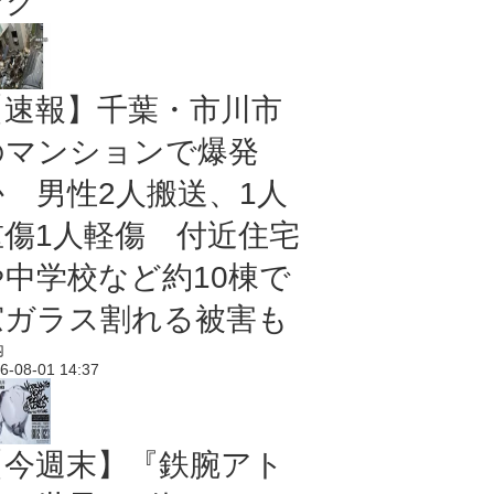
ング
【速報】千葉・市川市
のマンションで爆発
か 男性2人搬送、1人
重傷1人軽傷 付近住宅
や中学校など約10棟で
窓ガラス割れる被害も
内
6-08-01 14:37
【今週末】『鉄腕アト