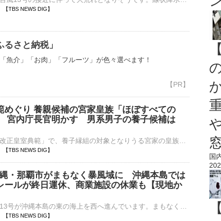
28 【TBS NEWS DIG】
ふるさと納税」
「魚介」「お肉」「フルーツ」が色々選べます！
範めぐり 養親候補の宮家皇族「ほぼすべての
」 宮内庁長官明かす 男系男子の養子候補は
」
宮内庁長官は「改正皇室典範」で、養子縁組の対象となりうる宮家の皇族方に対し、「ほぼすべての方々に説明を終えた」とコメントしました。改正皇室典範は、皇族数の確保に向け、▼女性皇族が結婚後も皇族の身分を保持…
25 【TBS NEWS DIG】
国
202
 沖縄・那覇市がまもなく暴風域に 沖縄本島では
レールが終日運休、商業施設の休業も【現地か
大型で強い台風13号が沖縄本島の東の海上を西へ進んでいます。まもなく暴風域に入る那覇から中継です。那覇市の国道沿いにある琉球放送前からお伝えしています。那覇市はまもなく台風の暴風域に入るとみられており、…
20 【TBS NEWS DIG】