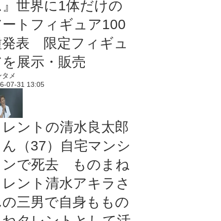
ム』世界に1体だけの
アートフィギュア100
種発表 限定フィギュ
アを展示・販売
ンタメ
6-07-31 13:05
タレントの清水良太郎
さん（37）自宅マンシ
ョンで死去 ものまね
タレント清水アキラさ
んの三男で自身ももの
まねタレントとして活