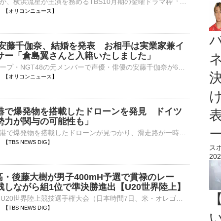
俳優の小栗旬が、横浜流星が主演を務めるTBS10月期の金曜ドラマ枠『LOST10』（後10：00）に出演することが決定した。5年ぶりの民放ドラマレギュラー出演となる。 【写真】豪華！10月スタートドラマ『LOST10』で初⋯
06:00 【オリコンニュース】
8・安藤千伽奈、結婚を発表 お相手は実業家兼イ
サー「倉島翼さんと入籍いたしました」
アイドルグループ・NGT48の元メンバーで声優・俳優の安藤千伽奈が6日、自身のXを更新し、結婚したことを発表した。 【写真】幸せそうな2人…元NGT48・安藤千伽奈、結婚を発表＜直筆報告全文も＞ 安藤は「いつも⋯
05:30 【オリコンニュース】
港で爆発物を搭載したドローンを発見 ドイツ
勢力が関与の可能性も」
ドイツ東部の空港で爆発物を搭載したドローンが見つかり、滑走路が一時、閉鎖される事態となりました。付近にはウクライナの輸送機も駐機していました。地元警察によりますと、ドイツ東部・ライプチヒ近郊にある空港の…
29 【TBS NEWS DIG】
ス
202
高・後藤大樹が男子400mH予選で貫禄のレー
残しながら組1位で準決勝進出【U20世界陸上】
■オレゴン2026 U20世界陸上競技選手権大会（日本時間7日、米・オレゴン）男子400mハードル予選に、後藤大樹（17、洛南高校）が出場し、50秒45で準決勝進出を決めた。予選6組で登場した後藤は、最…
20 【TBS NEWS DIG】