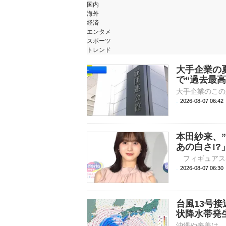
国内
海外
経済
エンタメ
スポーツ
トレンド
大手企業の夏
で“過去最高
2026-08-07 06:
本田紗来、
あの白さ!
2026-08-07 
台風13号
状降水帯発