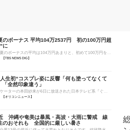
のボーナス 平均104万2537円 初の100万円超
”に
大手企業のこの夏のボーナスの平均は104万円あまりと、初めて100万円を超えて過去最高となりました。経団連は今年の夏のボーナスについて、大企業163社の集計結果の確定値を発表しました。平均額は去年より7…
42 【TBS NEWS DIG】
”人生初”コスプレ姿に反響「何も塗ってなくて
?」「全然印象違う」
フィギュアスケーターの本田紗来が6日に放送された日本テレビ系『ぐるぐるナインティナイン』の夏のコスプレクイズフェス「有名人続々登場SP」に登場。人生初のコスプレ姿に反響が寄せられた。 【写真】「全然印⋯
06:30 【オリコンニュース】
接近 沖縄や奄美は暴風・高波・大雨に警戒 線
総
生のおそれも 全国的に厳しい暑さ
沖縄や奄美は、台風13号の接近に伴って大荒れとなりそうです。線状降水帯が発生するおそれもあります。暴風、高波、大雨に厳重な警戒が必要です。九州南部などの太平洋側も大雨のおそれがあります。【台風13号&n…