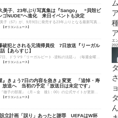
久美子、23年ぶり写真集は『Sango』 “貝殻ビ
ンゴNUDE”へ進化 来日イベントも決定
俳優の武田久美子（57）が、9月9日に発売する23年ぶりとなる最新写真集のタイトルが『Sango』に決定。あわせて、来日イベントを開催することを発表した。 【別カット】青空バックに圧巻のプロポーションを見せた⋯
06:20 【オリコンニュース】
エ
爆破犯とされる元清掃員役 7日放送『リーガル
202
3話【あらすじ】
テレビ東京で7日、ドラマ9『リーガルビート -逆転の法廷-』（毎週金曜 後9：00）の第3話が放送される。 【場面写真】小さくなったように見える…元清掃員役の大和田獏 本作の主人公は、吃音がある新人弁護士・⋯
06:05 【オリコンニュース】
屋』きょう7日の内容を急きょ変更 「追悼・寿
」放送へ 当初の予定「放送日は未定です」
テレビ朝日系『徹子の部屋』（月～金 後1：00）の公式サイトが更新され、きょう7日の放送が「追悼・寿美花代さん」になることが発表された。 【写真】すてきな家族写真…とびきりの笑顔をみせる寿美花代さんら⋯
06:05 【オリコンニュース】
会社設立計画「誤り」あったと謝罪 UEFAはW杯