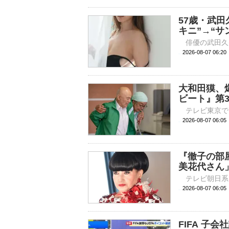
57歳・武田
キニ”→“サ
2026-08-07 
大和田獏、
ビート』第
2026-08-07 
『徹子の部
美花代さん
2026-08-07 
FIFA 子