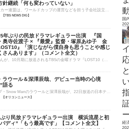
方針継続「何も変わっていない」
FIFA＝国際サッカー連盟は、ワールドカップの運営などを担う子会社設立の計画について、「誤り」があったとして謝罪しました。しかし、UEFA＝ヨーロッパサッカー連盟は「何も変わっていない」として、ワールド…
04 【TBS NEWS DIG】
国
202
 】5年ぶりの民放ドラマレギュラー出演 『国
・奥寺佐渡子 × 『最愛』監督・塚原あゆ子 金
LOST10』「演じながら僕自身も思うことや感じ
くさんあります」（コメント全文）
俳優の小栗旬さんが、10月期に放送されるTBSの金曜ドラマ『LOST10（ロストテン）』にレギュラー出演することが8月7日、明らかになりました。 金曜ドラマ『LOST10』主演：横浜流星さん、…
an・ラウール＆深澤辰哉、デビュー当時の心境
”語る
9人組グループ・Snow Manのラウールと深澤辰哉が、22日放送の日本テレビ系『Google Pixel presents ANOTHER SKY 1時間SP』（後11：00～深0：00）に出演する。 【番組カット】笑顔！母校を訪れた深澤辰哉 同番⋯
06:00 【オリコンニュース】
年ぶり民放ドラマレギュラー出演 横浜流星と初
経
色バディ”「もう最高です」【コメント全文】
202