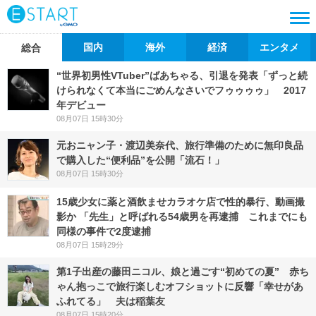
国内
海外
経済
エンタメ
総合
“世界初男性VTuber”ばあちゃる、引退を発表「ずっと続
けられなくて本当にごめんなさいでフゥゥゥゥ」 2017
年デビュー
08月07日 15時30分
元おニャン子・渡辺美奈代、旅行準備のために無印良品
で購入した“便利品”を公開「流石！」
08月07日 15時30分
15歳少女に薬と酒飲ませカラオケ店で性的暴行、動画撮
影か 「先生」と呼ばれる54歳男を再逮捕 これまでにも
同様の事件で2度逮捕
08月07日 15時29分
第1子出産の藤田ニコル、娘と過ごす“初めての夏” 赤ち
ゃん抱っこで旅行楽しむオフショットに反響「幸せがあ
ふれてる」 夫は稲葉友
08月07日 15時20分