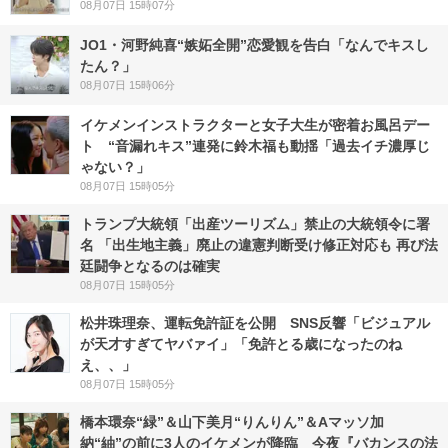
08月07日 15時07分
JO1・河野純喜“嫉妬全開”恋愛観を告白「なんでキスし
たん？」
08月07日 15時06分
イケメンインストラクターと女子大生が密着お風呂デー
ト “音漏れキス”連発に鈴木福も動揺「過去イチ濃厚じ
ゃない？」
08月07日 15時05分
トランプ大統領「出産ツーリズム」禁止の大統領令に署
名 「出生地主義」廃止の違憲判断受け修正対応も 再び法
廷闘争となるのは確実
08月07日 15時05分
松井珠理奈、運転免許証を公開 SNS反響「ビジュアル
が天才すぎてヤバァイ」「免許とる歳になったのね
え、、」
08月07日 15時05分
橋本環奈“緑”＆山下美月“りんりん”＆Aマッソ加
納“紬”の前に3人のイケメンが降臨 今夜『バカンスの法