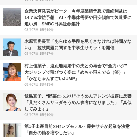
企業決算発表がピーク 今年度業績予想で最終利益は
14.7％増益予想 AI・半導体需要や円安傾向で製造業に
追い風 SMBC日興証券集計
08月07日 15時19分
木原官房長官「あらゆる手段を尽くさなければ時間がな
い」 拉致問題に関する中学生サミットを開催
08月07日 15時17分
村上佳菜子、遠距離結婚中の夫との再会で“全力ハグ”
大ジャンプで飛びつく姿に「めちゃ飛んでる（笑）」
「かなちゃんすごいJUMP」
08月07日 15時13分
飯島直子、“野菜たっぷり”そうめんアレンジ披露に反響
「具だくさんサラダそうめん参考になりました」「真似
してみます」
08月07日 15時10分
第1子出産目前のセレブモデル・藤井サチが起業を決意
「自分の軸を増やしたい」