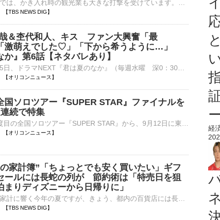
今回の熊本地震では、かき入れ時の観光業も大きな打撃を受けています。八代市の温泉街では、温泉の供給がストップ。建物被害も深刻で、営業できない状態となっています。地震は“観光業”にも…
10 【TBS NEWS DIG】
智哉＆杢代和人、キス ファン大興奮「最
「激萌えでした♡」「下から希うように…」
なか』第6話【ネタバレあり】
テレビ東京で5日、ドラマNEXT『君は夏のなか』（毎週水曜 深0：30）の第6話が放送され、奥智哉と杢代和人のキスシーンに反響が寄せられている。（以下、ネタバレを含みます） 【場面写真】「最高！！！」キスシ⋯
21:10 【オリコンニュース】
国ソロツアー『SUPER STAR』ファイナルを
夜連続で特集
手越祐也の8度目の全国ソロツアー『SUPER STAR』から、9月12日に東京・Shibuya LOVEZで開催されるファイナル公演の模様をWOWOWが独占生中継する。 【番組カット】ほぼ元カレ…？手越祐也との再会を喜ぶイッテQメン⋯
経
21:00 【オリコンニュース】
202
夏の家計簿”「ちょっとでも安く買いたい」ギフ
セールには長蛇の列が 節約術は「特売日を狙
泊まりディズニーから日帰りに」
暑さや物価高が家計に響く今年の夏ですが、きょう、都内の百貨店には長蛇の列！それもそのはず。食品が最大7割引きということで、連日大賑わいのようです。Nスタ「今オープンしました。続々とお客さんたちが入ってい…
50 【TBS NEWS DIG】