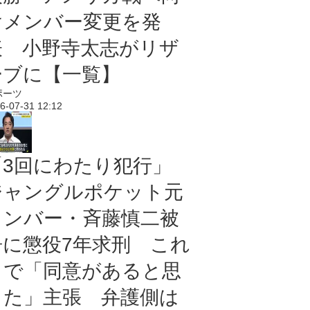
けメンバー変更を発
表 小野寺太志がリザ
ーブに【一覧】
ポーツ
6-07-31 12:12
「3回にわたり犯行」
ジャングルポケット元
メンバー・斉藤慎二被
告に懲役7年求刑 これ
まで「同意があると思
った」主張 弁護側は