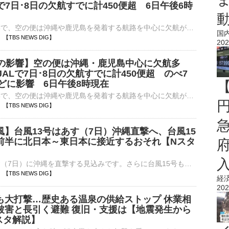
Lで7日･8日の欠航すでに計450便超 6日午後6時
台風13号の影響で、空の便は沖縄や鹿児島を発着する航路を中心に欠航が出ています。きょうは全日空と日本航空であわせて98便が欠航となりました。お盆の期間中に下りの移動が始まる、あす（7日）とあさって（8日…
国
20 【TBS NEWS DIG】
202
号の影響】空の便は沖縄・鹿児島中心に欠航多
JALで7日･8日の欠航すでに計450便超 のべ7
ほどに影響 6日午後8時現在
台風13号の影響で、空の便は沖縄や鹿児島を発着する航路を中心に欠航が出ています。きょうは全日空と日本航空であわせて100便が欠航となりました。お盆の期間中に下りの移動が始まるあす（7日）とあさって（8日…
17 【TBS NEWS DIG】
風】台風13号はあす（7日）沖縄直撃へ、台風15
前半に北日本～東日本に接近するおそれ【Nスタ
台風13号があす（7日）に沖縄を直撃する見込みです。さらに台風15号もお盆休み前半に北日本から東日本に接近するおそれがあり、「ダブル台風」への警戒が必要です。台風13号 沖縄直撃へ井上貴博キャ…
14 【TBS NEWS DIG】
経
202
も大打撃…歴史ある温泉の供給ストップ 休業相
被害と長引く避難 復旧・支援は【地震発生から
スタ解説】