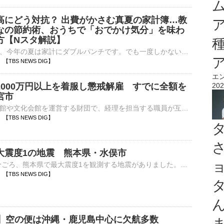
高にどう対抗？ 出費がかさむ真夏の家計簿…教
なの節約術、おうちで「おでかけ気分」を味わ
方【Nスタ解説】
暑さや物価高で、今年の夏は家計にダブルパンチです。でも一度しかない夏、やっぱり楽しみたい！皆さん、あの手この手で節約しているようです。夏は出費がかさみがち&hellip; 物価高に負けない&l…
43 【TBS NEWS DIG】
エ
2000万円以上を着服し懲戒解雇 すでに全額を
202
宮市
宇都宮市の美術館や文化会館を運営する財団で、経理を担当する職員が互助会の費用など2000万円以上を着服したとして、財団がこの職員を懲戒解雇していたことがわかりました。「うつのみや文化創造財団」によります…
33 【TBS NEWS DIG】
大震度1の地震 熊本県・水俣市
6日午後9時21分ごろ、熊本県で最大震度1を観測する地震がありました。気象庁によりますと、震源地は熊本県天草・芦北地方で、震源の深さはおよそ10km、地震の規模を示すマグニチュードは2.4と推定されます…
24 【TBS NEWS DIG】
号】空の便は沖縄・鹿児島中心に欠航多数