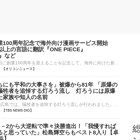
業100周年記念で海外向け漫画サービス開始
0以上の言語に翻訳『ONE PIECE』
O』など
集英社は、8日に創業100周年を迎えることを記念して、海外に向けた新たなグローバル・デジタルサービス「MANGA MILLION（マンガ ミリオン）」を公開した。登録不要で利用できる期間限定（2027年12月末までを予定）⋯
22:32 【オリコンニュース】
ちにも平和の大事さを」被爆から81年 「原爆の
犠牲者を追悼する灯ろう流し 灯ろうには原爆
た家族や知人の名前
被爆から81年の広島では、犠牲者を追悼する灯ろう流しが行われました。灯ろう流しは原爆投下後、水を求めて川に入り、犠牲になった多くの人たちを追悼するために行われています。親子「子どもたちに平和の大事さを伝…
28 【TBS NEWS DIG】
0－2から大逆転で準々決勝進出！「我慢すれば
総
ると思っていた」松島輝空らもベスト8入り【卓
浜】