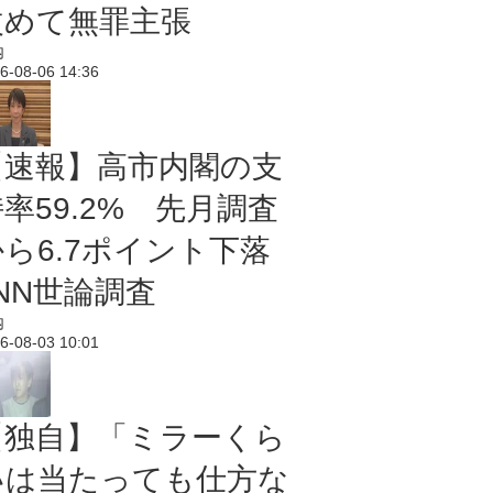
改めて無罪主張
内
6-08-06 14:36
【速報】高市内閣の支
率59.2% 先月調査
から6.7ポイント下落
NN世論調査
内
6-08-03 10:01
【独自】「ミラーくら
いは当たっても仕方な