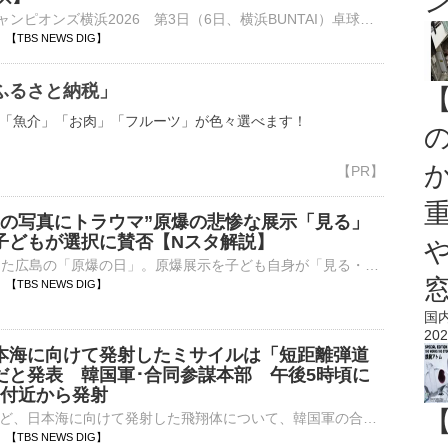
■卓球 WTTチャンピオンズ横浜2026 第3日（6日、横浜BUNTAI）卓球のシングルスNo.1決定戦、WTTチャンピオンズ横浜の3日目は男女の1、2回戦が行われ、世界ランキング3位の張本美和（18、…
14 【TBS NEWS DIG】
ふるさと納税」
「魚介」「お肉」「フルーツ」が色々選べます！
人の写真にトラウマ”原爆の悲惨な展示「見る」
子どもが選択に賛否【Nスタ解説】
被爆81年を迎えた広島の「原爆の日」。原爆展示を子ども自身が「見る・見ないを選ぶ」という運用案が浮上し、議論となっています。広島「原爆資料館」「見る」「見ない」子どもが選択？高柳光希キャスター:広島の原…
08 【TBS NEWS DIG】
国
202
本海に向けて発射したミサイルは「短距離弾道
だと発表 韓国軍･合同参謀本部 午後5時頃に
山付近から発射
北朝鮮がさきほど、日本海に向けて発射した飛翔体について、韓国軍の合同参謀本部は短距離弾道ミサイルだったと発表しました。このミサイルは午後5時ごろ、北朝鮮の東部・元山付近から発射されたということです。韓国…
58 【TBS NEWS DIG】