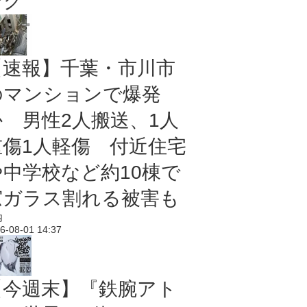
ング
【速報】千葉・市川市
のマンションで爆発
か 男性2人搬送、1人
重傷1人軽傷 付近住宅
や中学校など約10棟で
窓ガラス割れる被害も
内
6-08-01 14:37
【今週末】『鉄腕アト