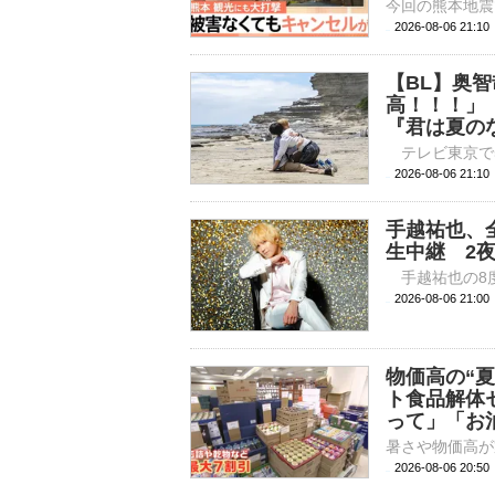
2026-08-06 21:
【BL】奥
高！！！」
『君は夏の
2026-08-06 
手越祐也、全
生中継 2
2026-08-06 
物価高の“
ト食品解体
って」「お
2026-08-06 20: