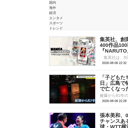
国内
海外
経済
エンタメ
スポーツ
トレンド
集英社、創
400作品10
『NARUT
2026-08-06 
「子どもた
日」広島で
で亡くなっ
2026-08-06 22:
張本美和、
チャンスあ
球・WTT横