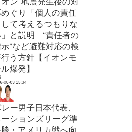
イオン 地震発生後の対
応めぐり「個人の責任
として考えるつもりな
い」と説明 “責任者の
指示”など避難対応の検
証行う方針【イオンモ
ール爆発】
済
6-08-03 15:34
バレー男子日本代表、
ネーションズリーグ準
決勝・アメリカ戦へ向