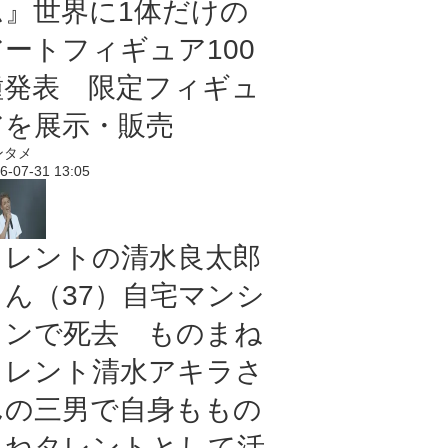
ム』世界に1体だけの
アートフィギュア100
種発表 限定フィギュ
アを展示・販売
ンタメ
6-07-31 13:05
タレントの清水良太郎
さん（37）自宅マンシ
ョンで死去 ものまね
タレント清水アキラさ
んの三男で自身ももの
まねタレントとして活