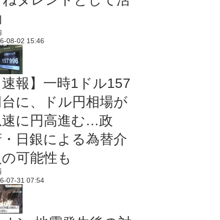
動
内
6-08-02 15:46
【速報】一時1ドル157
円台に、ドル円相場が
急速に円高進む…政
府・日銀による為替介
入の可能性も
済
6-07-31 07:54