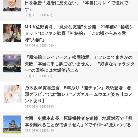
日を報告「還暦に見えない」「本当にキレイで憧れで
す」
08月06日 11時40分
M!LK佐野勇斗、“意外な友達”を公開 21年前の“秘蔵シ
ョット”にファン歓喜「神秘的」「この頃からある意
味“大物”」
08月06日 11時40分
『魔法騎士レイアース』松岡禎丞、アフレコでまさかの
失敗「本当に申し訳ございません」 "好きなキャラクタ
ー”の回答には大爆笑起こる
08月06日 11時39分
乃木坂46賀喜遥香、5年ぶり『週チャン』表紙登場 巻
頭グラビアでは”激レア”メガネルームウエア姿も【コメ
ントあり】
08月06日 11時38分
大西一史熊本市長、原爆犠牲者を追悼 地震対応で「熊
本を離れることができません」Xで平和への思いつづる
08月06日 11時34分