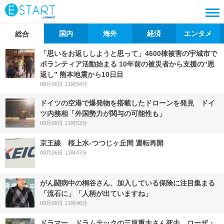
国内
海外
経済
エンタメ
総合
「思いをお返ししようと思って」4600棟被害の宇城市で
ボランティア活動始まる 10年前の被災者から支援の“恩
返し” 熊本地震から10日目
08月06日 11時54分
ドイツの空港で爆発物を搭載したドローンを発見 ドイ
ツ内務相「外国勢力が関与の可能性も」
08月06日 11時52分
京王線 桜上水-つつじヶ丘間 運転再開
08月06日 11時47分
がん闘病中の桐谷さん、加入している保険に注目集まる
「流石に」「人柄が出ていますね」
08月06日 11時46分
ドラマー、ドラムテックの三原重夫さん死去 ローザ・