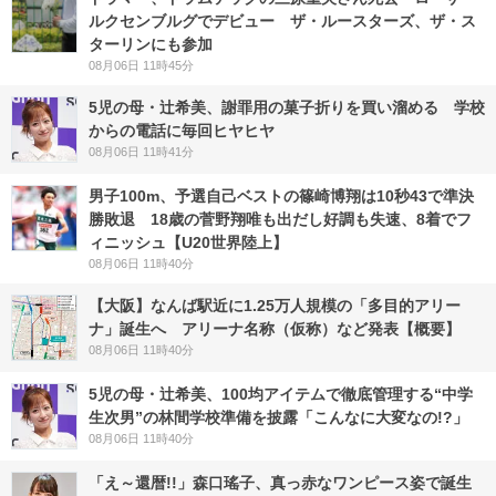
ルクセンブルグでデビュー ザ・ルースターズ、ザ・ス
ターリンにも参加
08月06日 11時45分
5児の母・辻希美、謝罪用の菓子折りを買い溜める 学校
からの電話に毎回ヒヤヒヤ
08月06日 11時41分
男子100m、予選自己ベストの篠崎博翔は10秒43で準決
勝敗退 18歳の菅野翔唯も出だし好調も失速、8着でフ
ィニッシュ【U20世界陸上】
08月06日 11時40分
【大阪】なんば駅近に1.25万人規模の「多目的アリー
ナ」誕生へ アリーナ名称（仮称）など発表【概要】
08月06日 11時40分
5児の母・辻希美、100均アイテムで徹底管理する“中学
生次男”の林間学校準備を披露「こんなに大変なの!?」
08月06日 11時40分
「え～還暦!!」森口瑤子、真っ赤なワンピース姿で誕生