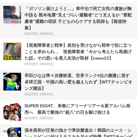
「ガソリン届けようと…」車中泊で死亡女性の遺族が胸
中語る 熊本地震“見えづらい避難者”どう支えるか “要配
慮者”避難の現状 子どもの心ケアする医師も【報道特
集】
08月08日 20時44分
【視覚障害者と戦争】差別を受けながら戦争で役に立つ
ことを求められ… 視覚障害者「今から考えたら馬鹿げ
た話」その思いを喜入友浩が取材【news23】
08月08日 20時40分
早田ひなは準々決勝敗退、世界ランク4位の蒯曼に屈す
卓球王国・中国の高い壁を越えられず【WTTチャンピオ
ンズ横浜】
08月08日 20時40分
SUPER EIGHT、来春にアリーナツアー＆新アルバム発
売へ 最高で最強の“超八”の日を駆け抜ける
08月08日 20時30分
張本美和が圧巻の強さで準決勝進出！韓国のエース・シ
ン・ユビンに付け入るスキを与えず快勝【WTTチャンピ