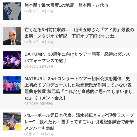
熊本県で最大震度1の地震 熊本県・八代市
08月08日 21時27分
亡くなる6日前に収録… 山田五郎さん『アド街』最後の
出演 スタジオで解説「下町オブ下町ですよね」
08月08日 21時20分
DA PUMP、30周年に向けたツアー開幕 怒涛のダンス
パフォーマンスで魅了
08月08日 21時03分
MATSURI、2nd コンサートツアー初日公演を開催 史
上初めてプロデュースした秋元康氏が作詞していない表
題曲を披露 秋元氏「これだと直感的に思ってしまいまし
た」【コメント全文】
08月08日 20時55分
バレーボール元日本代表、清水邦広さんが“現役ラストプ
レー”「疲れたわ～選手ってすごい」引退記念試合で豪華
メンバーも集結
08月08日 20時47分