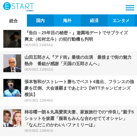
国内
海外
経済
エンタメ
総合
『告白－25年目の秘密－』遊園地デートでサプライズ
爽太（松村北斗）の犯行動機も判明
08月08日 21時54分
山田五郎さん『アド街』最後の出演 最後まで街の魅力
熱弁 番組が感謝「天国の五郎さんへ」
08月08日 21時52分
張本智和がストレート勝ちでベスト4進出、フランスの強
豪を圧倒、大会連覇まであと2つ【WTTチャンピオンズ
横浜】
08月08日 21時46分
柿谷曜一朗＆丸高愛実夫妻、家族旅行での“仲良し”親子5
ショットを披露「服装もみんな合わせててオシャレ」
「なんだこのかわいいファミリーは」
08月08日 21時40分