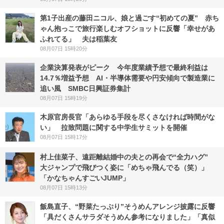
第1子出産の藤田ニコル、娘と過ごす“初めての夏” 赤ち
ゃん抱っこで旅行楽しむオフショットに反響「幸せがあ
ふれてる」 夫は稲葉友
08月07日 15時20分
企業決算発表がピーク 今年度業績予想で最終利益は
14.7％増益予想 AI・半導体需要や円安傾向で製造業に
追い風 SMBC日興証券集計
08月07日 15時19分
木原官房長官「あらゆる手段を尽くさなければ時間がな
い」 拉致問題に関する中学生サミットを開催
08月07日 15時17分
村上佳菜子、遠距離結婚中の夫との再会で“全力ハグ”
大ジャンプで飛びつく姿に「めちゃ飛んでる（笑）」
「かなちゃんすごいJUMP」
08月07日 15時13分
飯島直子、“野菜たっぷり”そうめんアレンジ披露に反響
「具だくさんサラダそうめん参考になりました」「真似