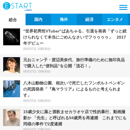
国内
海外
経済
エンタメ
総合
“世界初男性VTuber”ばあちゃる、引退を発表「ずっと続
けられなくて本当にごめんなさいでフゥゥゥゥ」 2017
年デビュー
08月07日 15時30分
元おニャン子・渡辺美奈代、旅行準備のために無印良品
で購入した“便利品”を公開「流石！」
08月07日 15時30分
八木山動物公園、相次いで死亡したフンボルトペンギン
の死因発表「『鳥マラリア』によるものと考えられま
す」
08月07日 15時29分
15歳少女に薬と酒飲ませカラオケ店で性的暴行、動画撮
影か 「先生」と呼ばれる54歳男を再逮捕 これまでにも
同様の事件で2度逮捕
08月07日 15時29分