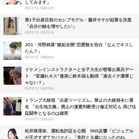
してみます」
08月07日 15時10分
第1子出産目前のセレブモデル・藤井サチが起業を決意
「自分の軸を増やしたい」
08月07日 15時07分
JO1・河野純喜“嫉妬全開”恋愛観を告白「なんでキスし
たん？」
08月07日 15時06分
イケメンインストラクターと女子大生が密着お風呂デー
ト “音漏れキス”連発に鈴木福も動揺「過去イチ濃厚じ
ゃない？」
08月07日 15時05分
トランプ大統領「出産ツーリズム」禁止の大統領令に署
名 「出生地主義」廃止の違憲判断受け修正対応も 再び法
廷闘争となるのは確実
08月07日 15時05分
松井珠理奈、運転免許証を公開 SNS反響「ビジュアル
が天才すぎてヤバァイ」「免許とる歳になったのね