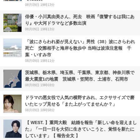
08月09日 19時13分
俳優・小川真由美さん、死去 映画『復讐するは我にあ
り』や大河ドラマなど多数出演
08月09日 19時13分
「波にさらわれ姿が見えない」男性（38）波にさらわれ
死亡 交際相手と海岸を散歩中 当時は波浪注意報 千
葉・いすみ市
08月09日 19時11分
茨城県、栃木県、埼玉県、千葉県、東京都、神奈川県で
最大震度1の地震 茨城県・笠間市、土浦市、石岡市
08月09日 19時03分
ドラマの悪女役で人気の横野すみれ、エクササイズで磨
いたヒップ見せる「また上がってませんか？」
08月09日 18時58分
【 WEST. 】重岡大毅 結婚を報告「新しい命を迎えまし
た」「一日一日を大切に生きていこうと、覚悟を新たに
しています」【 報告全文 】