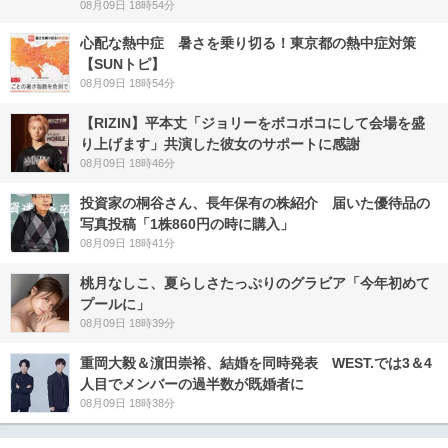
08月09日 18時54分
心配な熱中症 暑さを乗り切る！東京都の熱中症対策
【SUNトピ】
08月09日 18時54分
【RIZIN】平本丈「ジョリーをボコボコにして会場を盛
り上げます」共演した彼女のサポートに感謝
08月09日 18時46分
投資家の桐谷さん、長年保有の株紹介 届いた優待品の
写真投稿「1株860円の時に購入」
08月09日 18時41分
桃月なしこ、夏らしさたっぷりのグラビア「今年初めて
プールに」
08月09日 18時39分
重岡大毅＆濵田崇裕、結婚を同時発表 WEST.では3＆4
人目でメンバーの過半数が既婚者に
08月09日 18時38分