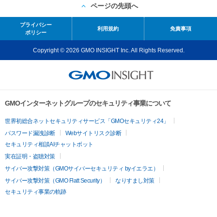
ページの先頭へ
プライバシー
利用規約
免責事項
ポリシー
Copyright © 2026 GMO INSIGHT Inc. All Rights Reserved.
GMOインターネットグループのセキュリティ事業について
世界初総合ネットセキュリティサービス「GMOセキュリティ24」
パスワード漏洩診断
Webサイトリスク診断
セキュリティ相談AIチャットボット
実在証明・盗聴対策
サイバー攻撃対策（GMOサイバーセキュリティ byイエラエ）
サイバー攻撃対策（GMO Flatt Security）
なりすまし対策
セキュリティ事業の軌跡