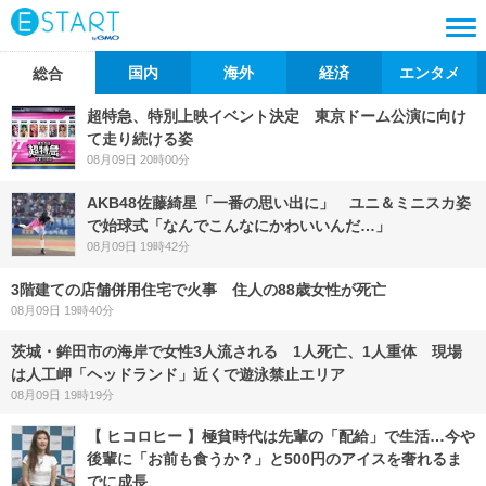
国内
海外
経済
エンタメ
総合
超特急、特別上映イベント決定 東京ドーム公演に向け
て走り続ける姿
08月09日 20時00分
AKB48佐藤綺星「一番の思い出に」 ユニ＆ミニスカ姿
で始球式「なんでこんなにかわいいんだ…」
08月09日 19時42分
3階建ての店舗併用住宅で火事 住人の88歳女性が死亡
08月09日 19時40分
茨城・鉾田市の海岸で女性3人流される 1人死亡、1人重体 現場
は人工岬「ヘッドランド」近くで遊泳禁止エリア
08月09日 19時19分
【 ヒコロヒー 】極貧時代は先輩の「配給」で生活…今や
後輩に「お前も食うか？」と500円のアイスを奢れるま
でに成長