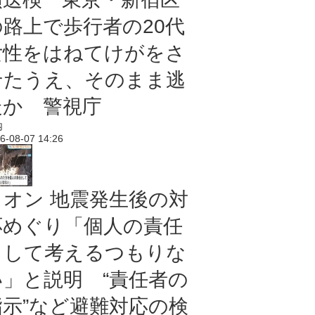
の路上で歩行者の20代
女性をはねてけがをさ
せたうえ、そのまま逃
走か 警視庁
内
6-08-07 14:26
イオン 地震発生後の対
応めぐり「個人の責任
として考えるつもりな
い」と説明 “責任者の
指示”など避難対応の検