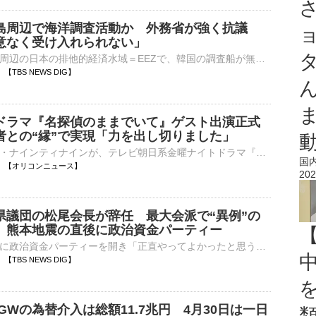
島周辺で海洋調査活動か 外務省が強く抗議
意なく受け入れられない」
外務省は、竹島周辺の日本の排他的経済水域＝EEZで、韓国の調査船が無断で海洋調査を行ったとして、韓国側に抗議しました。外務省によりますと、島根県・竹島の西の日本のEEZで7日、韓国の調査船がワイヤのよう…
50 【TBS NEWS DIG】
ドラマ『名探偵のままでいて』ゲスト出演正式
者との“縁”で実現「力を出し切りました」
お笑いコンビ・ナインティナインが、テレビ朝日系金曜ナイトドラマ『名探偵のままでいて』（毎週金曜 後11：15 ※一部地域を除く）に、重要な役どころでゲスト出演することが決定した。 【全身ショット】夏らし⋯
国
00:45 【オリコンニュース】
202
県議団の松尾会長が辞任 最大会派で“異例”の
 熊本地震の直後に政治資金パーティー
熊本地震の直後に政治資金パーティーを開き「正直やってよかったと思う」などと発言、批判が出ていた自民党福岡県議団の松尾統章議員が県議団の会長を辞任しました。議長ポストをめぐる金銭授受疑惑などで揺れる福岡県…
42 【TBS NEWS DIG】
GWの為替介入は総額11.7兆円 4月30日は一日