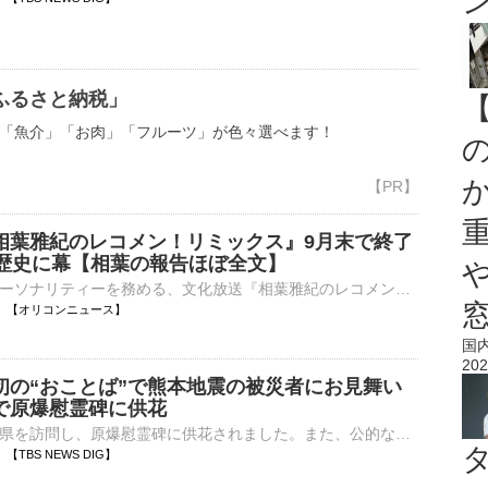
ふるさと納税」
「魚介」「お肉」「フルーツ」が色々選べます！
相葉雅紀のレコメン！リミックス』9月末で終了
の歴史に幕【相葉の報告ほぼ全文】
相葉雅紀がパーソナリティーを務める、文化放送『相葉雅紀のレコメン！リミックス』（毎週金曜 深0：00）の公式Xが、7日深夜に更新。9月末で終了することを発表した。 【写真】相葉雅紀がステージの上できらめく⋯
01:11 【オリコンニュース】
国
202
初の“おことば”で熊本地震の被災者にお見舞い
で原爆慰霊碑に供花
悠仁さまが広島県を訪問し、原爆慰霊碑に供花されました。また、公的な行事で初めてとなる“おことば”を述べられました。秋篠宮家の長男・悠仁さまは、広島市の平和記念公園を訪れ、原爆慰霊碑の前まで真剣な表情で歩…
04 【TBS NEWS DIG】