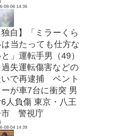
内
6-08-06 14:36
【独自】「ミラーくら
いは当たっても仕方な
いと」運転手男（49）
を過失運転傷害などの
疑いで再逮捕 ベント
レーが車7台に衝突 男
女6人負傷 東京・八王
子市 警視庁
内
6-08-04 14:39