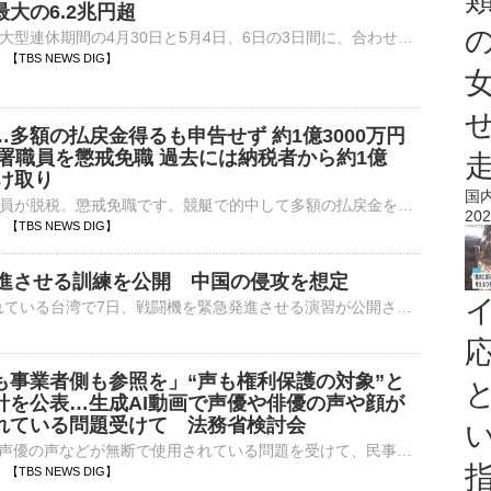
大の6.2兆円超
政府・日銀は、大型連休期間の4月30日と5月4日、6日の3日間に、合わせて11.7兆円規模の円買い・ドル売りの為替介入を行いました。このうち、4月30日の介入額は、一日としては過去最大の6兆2787億円…
38 【TBS NEWS DIG】
多額の払戻金得るも申告せず 約1億3000万円
務署職員を懲戒免職 過去には納税者から約1億
受け取り
国
税務署の現役職員が脱税。懲戒免職です。競艇で的中して多額の払戻金を得ていながら確定申告せず、1億3000万円あまりを脱税したなどとして、茨城県内の税務署に勤務する男性職員が懲戒免職になりました。また、こ…
202
35 【TBS NEWS DIG】
進させる訓練を公開 中国の侵攻を想定
中国による侵攻を想定した軍事演習が行われている台湾で7日、戦闘機を緊急発進させる演習が公開されました。台湾で5日から行われている大規模な軍事演習「漢光演習」。3日目となった7日は、新竹市の空軍基地で戦闘…
も事業者側も参照を」“声も権利保護の対象”と
針を公表…生成AI動画で声優や俳優の声や顔が
れている問題受けて 法務省検討会
生成AIによって声優の声などが無断で使用されている問題を受けて、民事責任のあり方を議論していた法務省の検討会はきょう（7日）、声が権利保護の対象になることを明記した指針を公表しました。生成AIで作成され…
24 【TBS NEWS DIG】