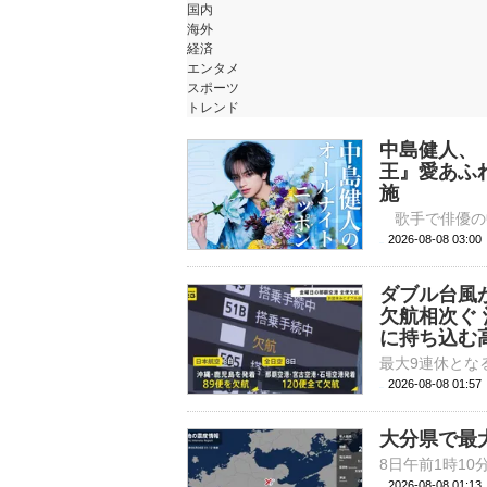
国内
海外
経済
エンタメ
スポーツ
トレンド
中島健人、
王』愛あふ
施
2026-08-08 
ダブル台風
欠航相次ぐ
に持ち込む高
2026-08-08 01:
大分県で最
2026-08-08 01: