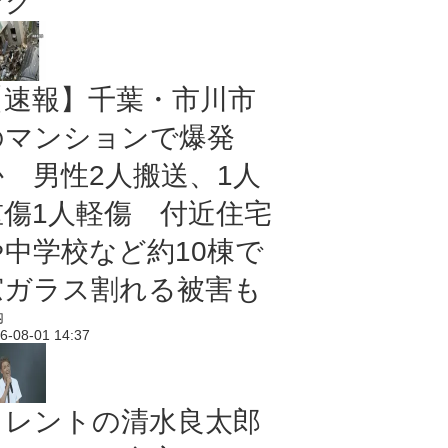
ング
【速報】千葉・市川市
のマンションで爆発
か 男性2人搬送、1人
重傷1人軽傷 付近住宅
や中学校など約10棟で
窓ガラス割れる被害も
内
6-08-01 14:37
タレントの清水良太郎