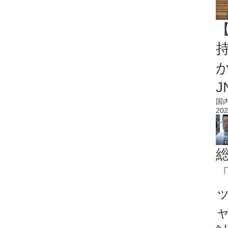
持
J
国
202
「