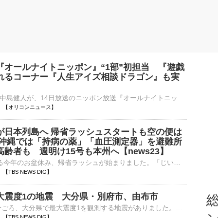
『オールナイトニッポン』“1部”初担当 『遊戯
れるコーナー『人生アイズ相談ドラゴン』も実
歌手で俳優の中島健人が、14日放送のニッポン放送『オールナイトニッポン』（深1：00）でパーソナリティを担当することが決定した。3rdシングル「鬼事/Fiction Love」が19日にリリースされることを記念して、中島⋯
03:00 【オリコンニュース】
が日本列島へ 帰省ラッシュスタートも空の便は
 沖縄では「持病の薬」「血圧測定器」を避難所
齢者も 週明け15号も本州へ【news23】
最大9連休となる今年のお盆休み、帰省ラッシュが始まりました。「じいじたち、奈良に会いに行く。1年ぶり」楽しいお盆休みの始まり、ですが…。7日午後7時ごろの鹿児島県・沖永良部島、激しい雨と風で木が揺れてい…
57 【TBS NEWS DIG】
大震度1の地震 大分県・別府市、由布市
総
8日午前1時10分ごろ、大分県で最大震度1を観測する地震がありました。気象庁によりますと、震源地は大分県西部で、震源の深さはおよそ10km、地震の規模を示すマグニチュードは2.8と推定されます。この地震…
13 【TBS NEWS DIG】