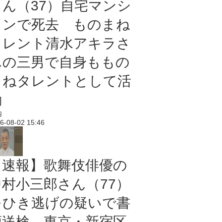
さん（37）自宅マンシ
ョンで死去 ものまね
タレント清水アキラさ
んの三男で自身ももの
まねタレントとして活
動
内
6-08-02 15:46
【速報】歌舞伎俳優の
中村小三郎さん（77）
をひき逃げの疑いで書
類送検 東京・新宿区