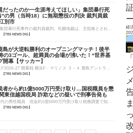
題だったのか一生涯考えてほしい」集団暴行死
格”の男（当時18）に無期懲役の判決 裁判員裁
・江別市
経
北海道江別市の集団暴行死事件の裁判員裁判。札幌地裁は、主犯格とされる当時18歳でアルバイトだった男に無期懲役を言い渡しました。高杉昌希 裁判長「どうしてこのようなことになったのか、自分のどこが問題だった…
202
20 【TBS NEWS DIG】
鹿島が大逆転勝利のオープニングマッチ！後半
怒涛の3ゴール、超満員の会場が沸いた！“世界基
ーグ開幕【サッカー】
■明治安田Jリーグ2026-27 開幕戦 横浜F・マリノス ３－４ 鹿島アントラーズ（7日、東京・MUFGスタジアム）Jリーグがリーグ移行し2026-27シーズンが新たに開幕した。7日に行われた開幕戦は…
03 【TBS NEWS DIG】
税者から約1億5000万円受け取り…国税職員を懲
 関東信越国税局 詐欺などの疑いで刑事告発も
税務署勤務の20代の男性職員 現金約1億5000万円受け取り税務調査で知り合った納税者から現金およそ1億5000万円を受け取っていたなどとして、関東信越国税局はさきほど、茨城県の税務署に勤務する20代の…
55 【TBS NEWS DIG】