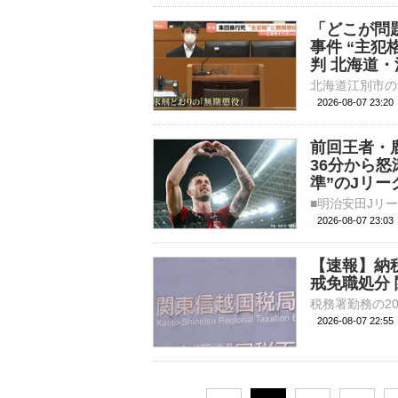
「どこが問
事件 “主犯
判 北海道
2026-08-07 23:
前回王者・
36分から
準”のJリ
2026-08-07 23:
【速報】納
戒免職処分
2026-08-07 22: