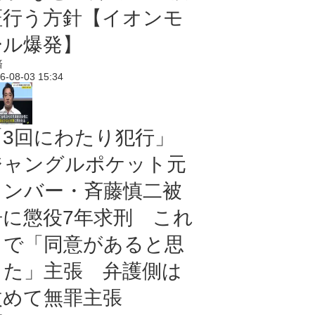
証行う方針【イオンモ
ール爆発】
済
6-08-03 15:34
「3回にわたり犯行」
ジャングルポケット元
メンバー・斉藤慎二被
告に懲役7年求刑 これ
まで「同意があると思
った」主張 弁護側は
改めて無罪主張