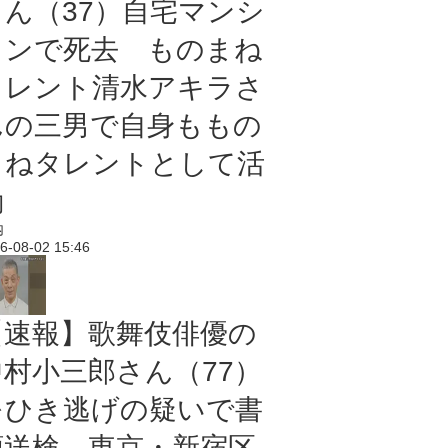
さん（37）自宅マンシ
ョンで死去 ものまね
タレント清水アキラさ
んの三男で自身ももの
まねタレントとして活
動
内
6-08-02 15:46
【速報】歌舞伎俳優の
中村小三郎さん（77）
をひき逃げの疑いで書
類送検 東京・新宿区