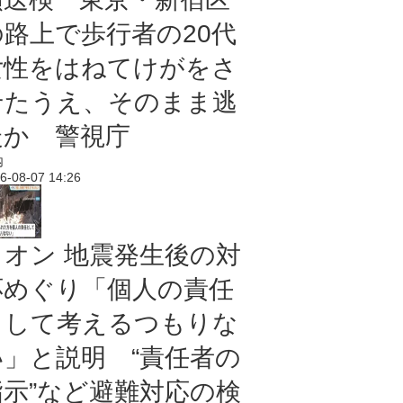
の路上で歩行者の20代
女性をはねてけがをさ
せたうえ、そのまま逃
走か 警視庁
内
6-08-07 14:26
イオン 地震発生後の対
応めぐり「個人の責任
として考えるつもりな
い」と説明 “責任者の
指示”など避難対応の検