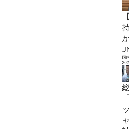
持
J
国
202
「