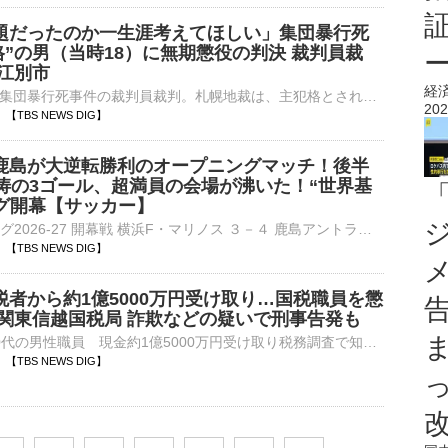
題だったのか一生涯考えてほしい」集団暴行死
格”の男（当時18）に無期懲役の判決 裁判員裁
・江別市
経
北海道江別市の集団暴行死事件の裁判員裁判。札幌地裁は、主犯格とされる当時18歳でアルバイトだった男に無期懲役を言い渡しました。高杉昌希 裁判長「どうしてこのようなことになったのか、自分のどこが問題だった…
202
20 【TBS NEWS DIG】
鹿島が大逆転勝利のオープニングマッチ！後半
怒涛の3ゴール、超満員の会場が沸いた！“世界基
ーグ開幕【サッカー】
■明治安田Jリーグ2026-27 開幕戦 横浜F・マリノス ３－４ 鹿島アントラーズ（7日、東京・MUFGスタジアム）Jリーグがリーグ移行し2026-27シーズンが新たに開幕した。7日に行われた開幕戦は…
03 【TBS NEWS DIG】
税者から約1億5000万円受け取り…国税職員を懲
 関東信越国税局 詐欺などの疑いで刑事告発も
税務署勤務の20代の男性職員 現金約1億5000万円受け取り税務調査で知り合った納税者から現金およそ1億5000万円を受け取っていたなどとして、関東信越国税局はさきほど、茨城県の税務署に勤務する20代の…
55 【TBS NEWS DIG】