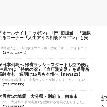
『オールナイトニッポン』“1部”初担当 『遊戯
れるコーナー『人生アイズ相談ドラゴン』も実
歌手で俳優の中島健人が、14日放送のニッポン放送『オールナイトニッポン』（深1：00）でパーソナリティを担当することが決定した。3rdシングル「鬼事/Fiction Love」が19日にリリースされることを記念して、中島⋯
03:00 【オリコンニュース】
が日本列島へ 帰省ラッシュスタートも空の便は
 沖縄では「持病の薬」「血圧測定器」を避難所
齢者も 週明け15号も本州へ【news23】
最大9連休となる今年のお盆休み、帰省ラッシュが始まりました。「じいじたち、奈良に会いに行く。1年ぶり」楽しいお盆休みの始まり、ですが…。7日午後7時ごろの鹿児島県・沖永良部島、激しい雨と風で木が揺れてい…
57 【TBS NEWS DIG】
大震度1の地震 大分県・別府市、由布市
総
8日午前1時10分ごろ、大分県で最大震度1を観測する地震がありました。気象庁によりますと、震源地は大分県西部で、震源の深さはおよそ10km、地震の規模を示すマグニチュードは2.8と推定されます。この地震…
13 【TBS NEWS DIG】