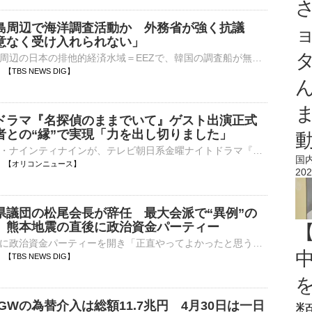
島周辺で海洋調査活動か 外務省が強く抗議
意なく受け入れられない」
外務省は、竹島周辺の日本の排他的経済水域＝EEZで、韓国の調査船が無断で海洋調査を行ったとして、韓国側に抗議しました。外務省によりますと、島根県・竹島の西の日本のEEZで7日、韓国の調査船がワイヤのよう…
50 【TBS NEWS DIG】
ドラマ『名探偵のままでいて』ゲスト出演正式
者との“縁”で実現「力を出し切りました」
お笑いコンビ・ナインティナインが、テレビ朝日系金曜ナイトドラマ『名探偵のままでいて』（毎週金曜 後11：15 ※一部地域を除く）に、重要な役どころでゲスト出演することが決定した。 【全身ショット】夏らし⋯
国
00:45 【オリコンニュース】
202
県議団の松尾会長が辞任 最大会派で“異例”の
 熊本地震の直後に政治資金パーティー
熊本地震の直後に政治資金パーティーを開き「正直やってよかったと思う」などと発言、批判が出ていた自民党福岡県議団の松尾統章議員が県議団の会長を辞任しました。議長ポストをめぐる金銭授受疑惑などで揺れる福岡県…
42 【TBS NEWS DIG】
GWの為替介入は総額11.7兆円 4月30日は一日