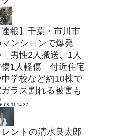
ング
【速報】千葉・市川市
のマンションで爆発
か 男性2人搬送、1人
重傷1人軽傷 付近住宅
や中学校など約10棟で
窓ガラス割れる被害も
内
6-08-01 14:37
タレントの清水良太郎