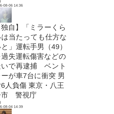
内
6-08-06 14:36
【独自】「ミラーくら
いは当たっても仕方な
いと」運転手男（49）
を過失運転傷害などの
疑いで再逮捕 ベント
レーが車7台に衝突 男
女6人負傷 東京・八王
子市 警視庁
内
6-08-04 14:39