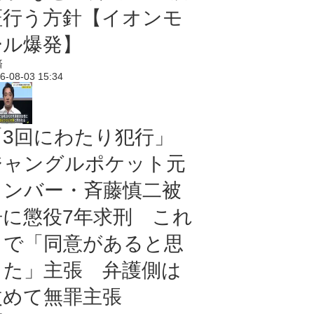
証行う方針【イオンモ
ール爆発】
済
6-08-03 15:34
「3回にわたり犯行」
ジャングルポケット元
メンバー・斉藤慎二被
告に懲役7年求刑 これ
まで「同意があると思
った」主張 弁護側は
改めて無罪主張