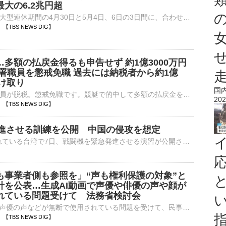
大の6.2兆円超
政府・日銀は、大型連休期間の4月30日と5月4日、6日の3日間に、合わせて11.7兆円規模の円買い・ドル売りの為替介入を行いました。このうち、4月30日の介入額は、一日としては過去最大の6兆2787億円…
38 【TBS NEWS DIG】
多額の払戻金得るも申告せず 約1億3000万円
務署職員を懲戒免職 過去には納税者から約1億
受け取り
国
税務署の現役職員が脱税。懲戒免職です。競艇で的中して多額の払戻金を得ていながら確定申告せず、1億3000万円あまりを脱税したなどとして、茨城県内の税務署に勤務する男性職員が懲戒免職になりました。また、こ…
202
35 【TBS NEWS DIG】
進させる訓練を公開 中国の侵攻を想定
中国による侵攻を想定した軍事演習が行われている台湾で7日、戦闘機を緊急発進させる演習が公開されました。台湾で5日から行われている大規模な軍事演習「漢光演習」。3日目となった7日は、新竹市の空軍基地で戦闘…
も事業者側も参照を」“声も権利保護の対象”と
針を公表…生成AI動画で声優や俳優の声や顔が
れている問題受けて 法務省検討会
生成AIによって声優の声などが無断で使用されている問題を受けて、民事責任のあり方を議論していた法務省の検討会はきょう（7日）、声が権利保護の対象になることを明記した指針を公表しました。生成AIで作成され…
24 【TBS NEWS DIG】