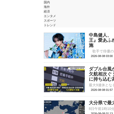
国内
海外
経済
エンタメ
スポーツ
トレンド
中島健人、
王』愛あふ
施
2026-08-08 
ダブル台風
欠航相次ぐ
に持ち込む高
2026-08-08 01:
大分県で最
2026-08-08 01: