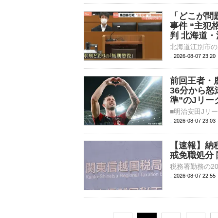
「どこが問
事件 “主犯
判 北海道
2026-08-07 23:
前回王者・
36分から
準”のJリ
2026-08-07 23:
【速報】納
戒免職処分
2026-08-07 22: