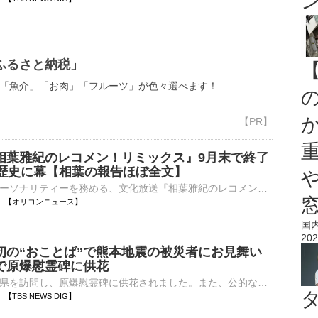
ふるさと納税」
「魚介」「お肉」「フルーツ」が色々選べます！
相葉雅紀のレコメン！リミックス』9月末で終了
の歴史に幕【相葉の報告ほぼ全文】
相葉雅紀がパーソナリティーを務める、文化放送『相葉雅紀のレコメン！リミックス』（毎週金曜 深0：00）の公式Xが、7日深夜に更新。9月末で終了することを発表した。 【写真】相葉雅紀がステージの上できらめく⋯
01:11 【オリコンニュース】
国
202
初の“おことば”で熊本地震の被災者にお見舞い
で原爆慰霊碑に供花
悠仁さまが広島県を訪問し、原爆慰霊碑に供花されました。また、公的な行事で初めてとなる“おことば”を述べられました。秋篠宮家の長男・悠仁さまは、広島市の平和記念公園を訪れ、原爆慰霊碑の前まで真剣な表情で歩…
04 【TBS NEWS DIG】