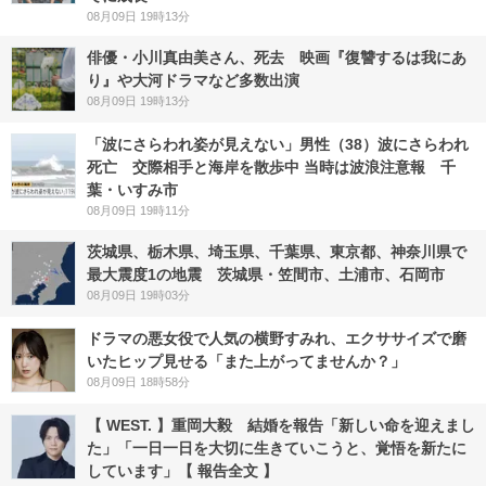
08月09日 19時13分
俳優・小川真由美さん、死去 映画『復讐するは我にあ
り』や大河ドラマなど多数出演
08月09日 19時13分
「波にさらわれ姿が見えない」男性（38）波にさらわれ
死亡 交際相手と海岸を散歩中 当時は波浪注意報 千
葉・いすみ市
08月09日 19時11分
茨城県、栃木県、埼玉県、千葉県、東京都、神奈川県で
最大震度1の地震 茨城県・笠間市、土浦市、石岡市
08月09日 19時03分
ドラマの悪女役で人気の横野すみれ、エクササイズで磨
いたヒップ見せる「また上がってませんか？」
08月09日 18時58分
【 WEST. 】重岡大毅 結婚を報告「新しい命を迎えまし
た」「一日一日を大切に生きていこうと、覚悟を新たに
しています」【 報告全文 】