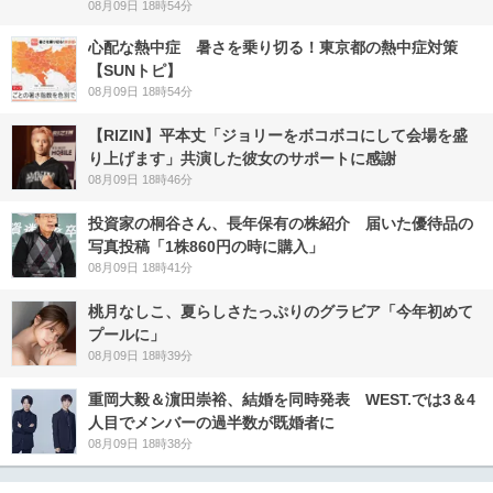
08月09日 18時54分
心配な熱中症 暑さを乗り切る！東京都の熱中症対策
【SUNトピ】
08月09日 18時54分
【RIZIN】平本丈「ジョリーをボコボコにして会場を盛
り上げます」共演した彼女のサポートに感謝
08月09日 18時46分
投資家の桐谷さん、長年保有の株紹介 届いた優待品の
写真投稿「1株860円の時に購入」
08月09日 18時41分
桃月なしこ、夏らしさたっぷりのグラビア「今年初めて
プールに」
08月09日 18時39分
重岡大毅＆濵田崇裕、結婚を同時発表 WEST.では3＆4
人目でメンバーの過半数が既婚者に
08月09日 18時38分