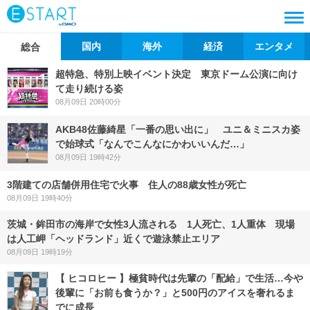
国内
海外
経済
エンタメ
総合
超特急、特別上映イベント決定 東京ドーム公演に向け
て走り続ける姿
08月09日 20時00分
AKB48佐藤綺星「一番の思い出に」 ユニ＆ミニスカ姿
で始球式「なんでこんなにかわいいんだ…」
08月09日 19時42分
3階建ての店舗併用住宅で火事 住人の88歳女性が死亡
08月09日 19時40分
茨城・鉾田市の海岸で女性3人流される 1人死亡、1人重体 現場
は人工岬「ヘッドランド」近くで遊泳禁止エリア
08月09日 19時19分
【 ヒコロヒー 】極貧時代は先輩の「配給」で生活…今や
後輩に「お前も食うか？」と500円のアイスを奢れるま
でに成長