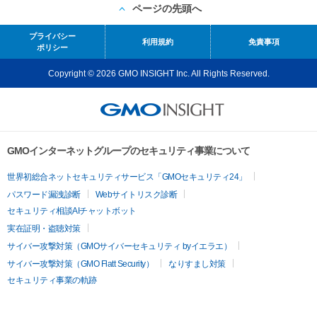
ページの先頭へ
プライバシー
利用規約
免責事項
ポリシー
Copyright © 2026 GMO INSIGHT Inc. All Rights Reserved.
GMOインターネットグループのセキュリティ事業について
世界初総合ネットセキュリティサービス「GMOセキュリティ24」
パスワード漏洩診断
Webサイトリスク診断
セキュリティ相談AIチャットボット
実在証明・盗聴対策
サイバー攻撃対策（GMOサイバーセキュリティ byイエラエ）
サイバー攻撃対策（GMO Flatt Security）
なりすまし対策
セキュリティ事業の軌跡